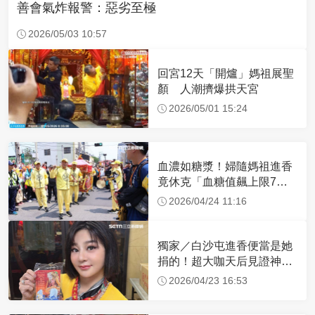
善會氣炸報警：惡劣至極
2026/05/03 10:57
回宮12天「開爐」媽祖展聖
顏 人潮擠爆拱天宮
2026/05/01 15:24
血濃如糖漿！婦隨媽祖進香
竟休克「血糖值飆上限7
倍」 醫曝原因
2026/04/24 11:16
獨家／白沙屯進香便當是她
捐的！超大咖天后見證神
蹟 一靠近媽祖就爆哭
2026/04/23 16:53