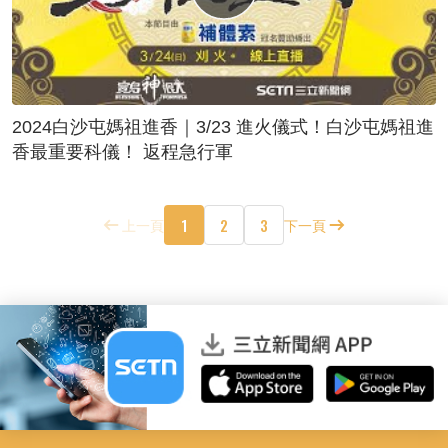
2024白沙屯媽祖進香｜3/23 進火儀式！白沙屯媽祖進
香最重要科儀！ 返程急行軍
1
2
3
上一頁
下一頁