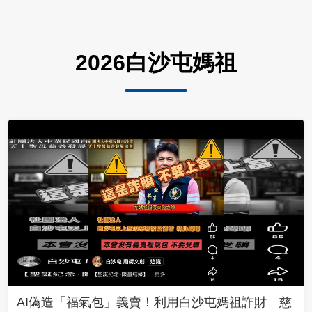
2026白沙屯媽祖
AI偽造「福氣包」義賣！利用白沙屯媽祖詐財 慈