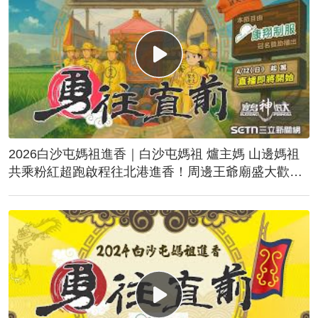
2026白沙屯媽祖進香｜白沙屯媽祖 爐主媽 山邊媽祖
共乘粉紅超跑啟程往北港進香！周邊王爺廟盛大歡
送！