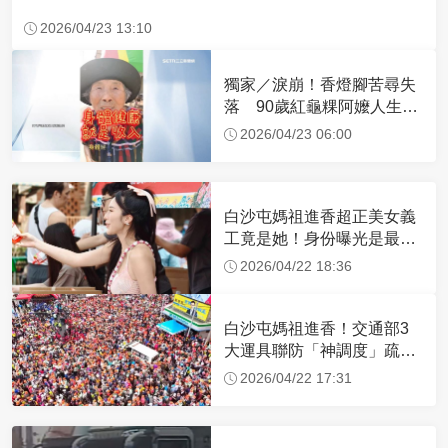
2026/04/23 13:10
獨家／淚崩！香燈腳苦尋失
落 90歲紅龜粿阿嬤人生謝
幕
2026/04/23 06:00
白沙屯媽祖進香超正美女義
工竟是她！身份曝光是最美
禮生 一輩子不結婚
2026/04/22 18:36
白沙屯媽祖進香！交通部3
大運具聯防「神調度」疏運
32.1萬創新高
2026/04/22 17:31