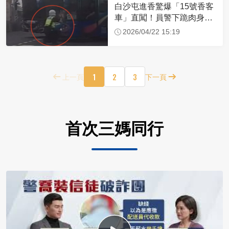
白沙屯進香驚爆「15號香客
車」直闖！員警下跪肉身擋
車：讓行人先過
2026/04/22 15:19
1
2
3
上一頁
下一頁
首次三媽同行