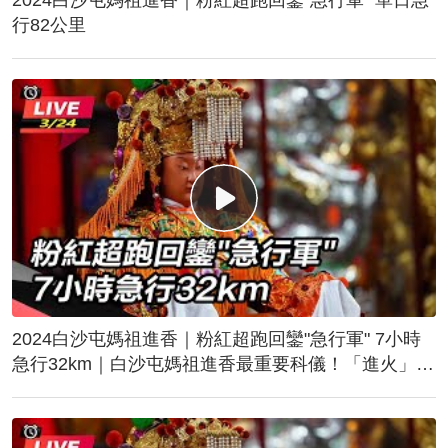
行82公里
2024白沙屯媽祖進香｜粉紅超跑回鑾"急行軍" 7小時
急行32km｜白沙屯媽祖進香最重要科儀！「進火」儀
式後起駕回鑾