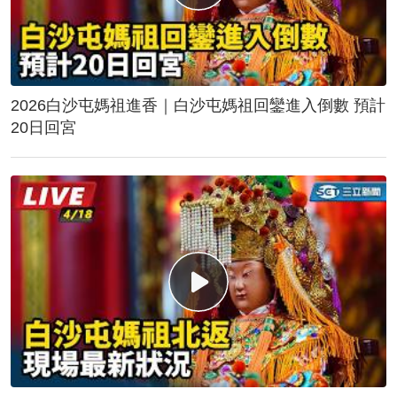
2026白沙屯媽祖進香｜白沙屯媽祖回鑾進入倒數 預計
20日回宮