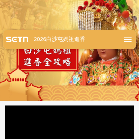
白沙屯媽祖進香全紀錄
2026白沙屯媽祖進香