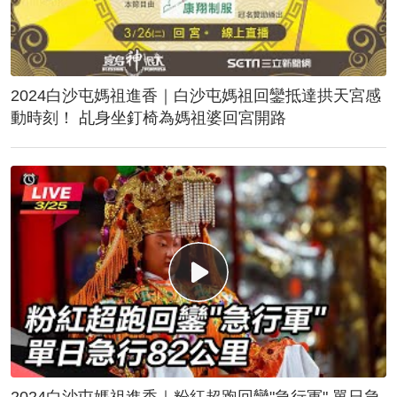
2024白沙屯媽祖進香｜白沙屯媽祖回鑾抵達拱天宮感
動時刻！ 乩身坐釘椅為媽祖婆回宮開路
2024白沙屯媽祖進香｜粉紅超跑回鑾"急行軍" 單日急