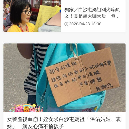
獨家／白沙屯媽祖刈火唸疏
文！竟是超大咖天后 包尿
布忍尿5小時不喊累
2026/04/23 16:36
女警產後血崩！姪女求白沙屯媽祖「保佑姑姑、表
妹」 網友心痛不捨孩子