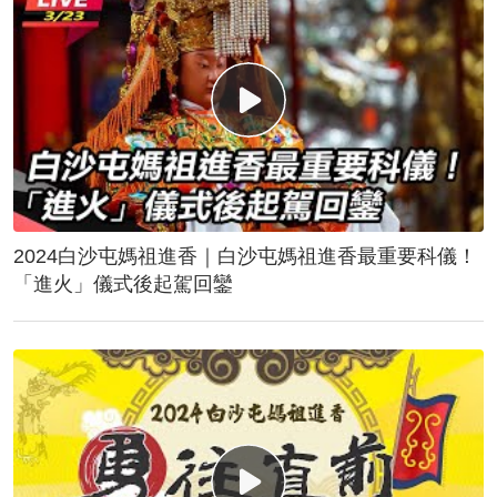
2024白沙屯媽祖進香｜白沙屯媽祖進香最重要科儀！
「進火」儀式後起駕回鑾