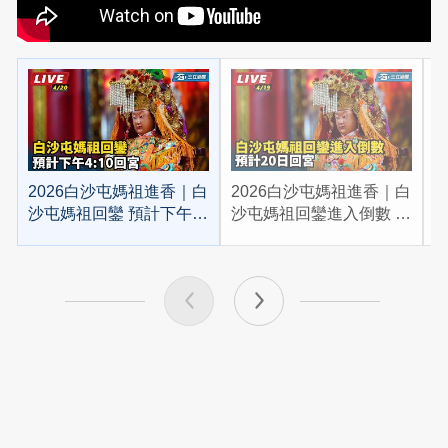
2026白沙屯媽祖進香｜白
2026白沙屯媽祖進香｜白
2
沙屯媽祖回鑾 預計下午
沙屯媽祖回鑾進入倒數 預
4:10回宮
計20日回宮