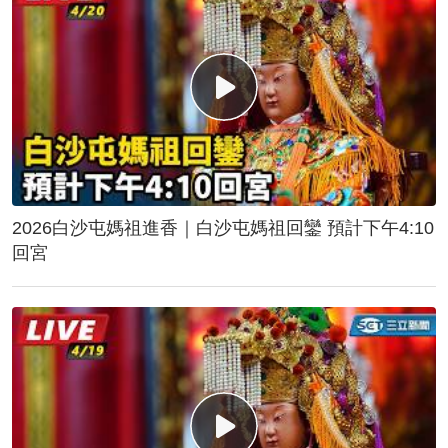
2026白沙屯媽祖進香｜白沙屯媽祖回鑾 預計下午4:10
回宮