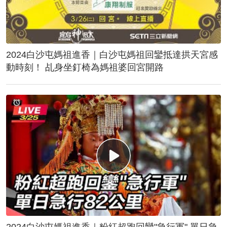
2024白沙屯媽祖進香｜白沙屯媽祖回鑾抵達拱天宮感
動時刻！ 乩身坐釘椅為媽祖婆回宮開路
2024白沙屯媽祖進香｜粉紅超跑回鑾"急行軍" 單日急