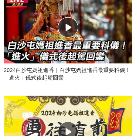
2024白沙屯媽祖進香｜白沙屯媽祖進香最重要科儀！
「進火」儀式後起駕回鑾