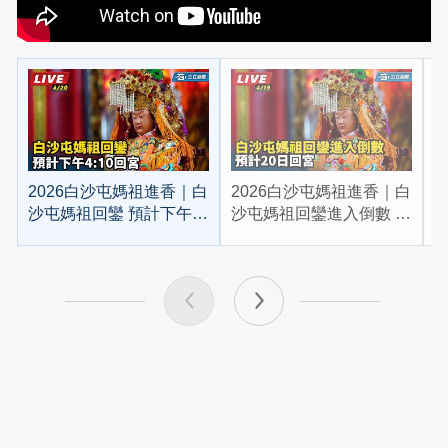
2026白沙屯媽祖進香｜白
2026白沙屯媽祖進香｜白
2
沙屯媽祖回鑾 預計下午
沙屯媽祖回鑾進入倒數 預
4:10回宮
計20日回宮