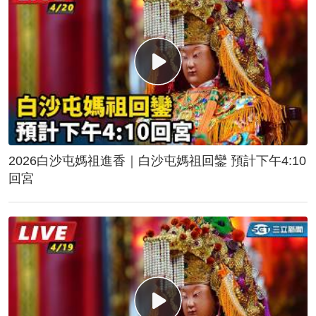
2026白沙屯媽祖進香｜白沙屯媽祖回鑾 預計下午4:10
回宮