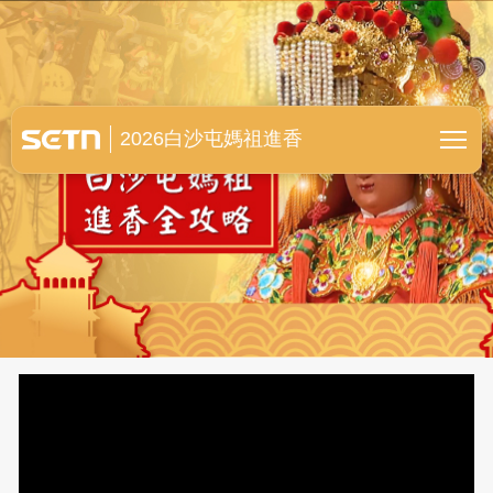
白沙屯媽祖進香全紀錄
2026白沙屯媽祖進香