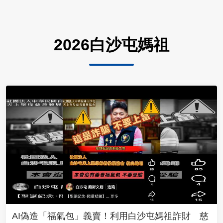
2026白沙屯媽祖
AI偽造「福氣包」義賣！利用白沙屯媽祖詐財 慈