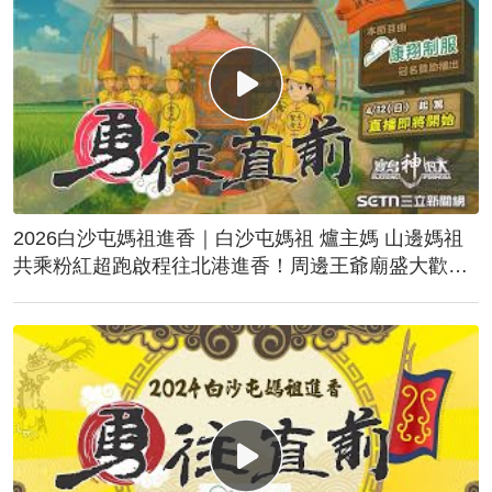
2026白沙屯媽祖進香｜白沙屯媽祖 爐主媽 山邊媽祖
共乘粉紅超跑啟程往北港進香！周邊王爺廟盛大歡
送！