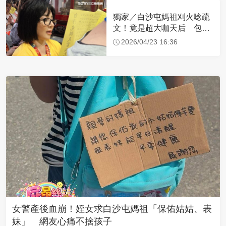
獨家／白沙屯媽祖刈火唸疏
文！竟是超大咖天后 包尿
布忍尿5小時不喊累
2026/04/23 16:36
女警產後血崩！姪女求白沙屯媽祖「保佑姑姑、表
妹」 網友心痛不捨孩子