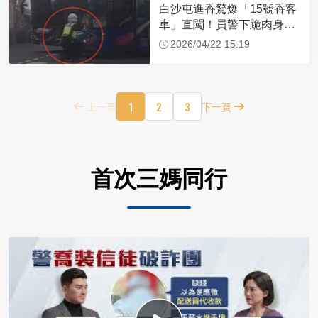
白沙屯進香驚爆「15號香客
車」直闖！員警下跪肉身擋
車：讓行人先過
2026/04/22 15:19
1
2
3
上一頁
下一頁
首次三媽同行