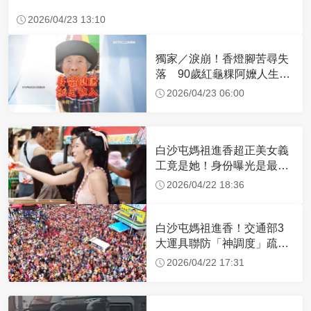
2026/04/23 13:10
獨家／淚崩！香燈腳苦尋失
落 90歲紅龜粿阿嬤人生謝
幕
2026/04/23 06:00
白沙屯媽祖進香超正美女義
工竟是她！身份曝光是最美
禮生 一輩子不結婚
2026/04/22 18:36
白沙屯媽祖進香！交通部3
大運具聯防「神調度」疏運
32.1萬創新高
2026/04/22 17:31