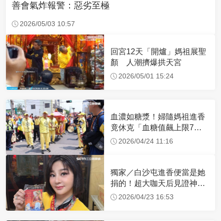
善會氣炸報警：惡劣至極
2026/05/03 10:57
回宮12天「開爐」媽祖展聖
顏 人潮擠爆拱天宮
2026/05/01 15:24
血濃如糖漿！婦隨媽祖進香
竟休克「血糖值飆上限7
倍」 醫曝原因
2026/04/24 11:16
獨家／白沙屯進香便當是她
捐的！超大咖天后見證神
蹟 一靠近媽祖就爆哭
2026/04/23 16:53