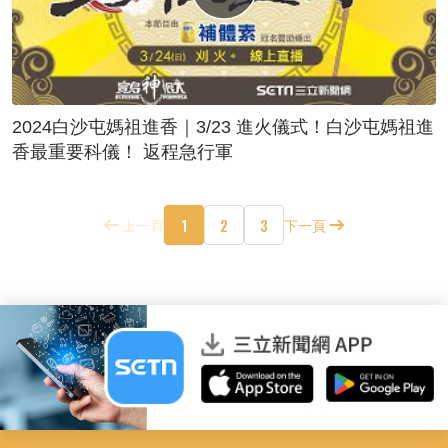
2024白沙屯媽祖進香｜3/23 進火儀式！白沙屯媽祖進
香最重要科儀！ 返程急行軍
1
2
3
上一頁
下一頁