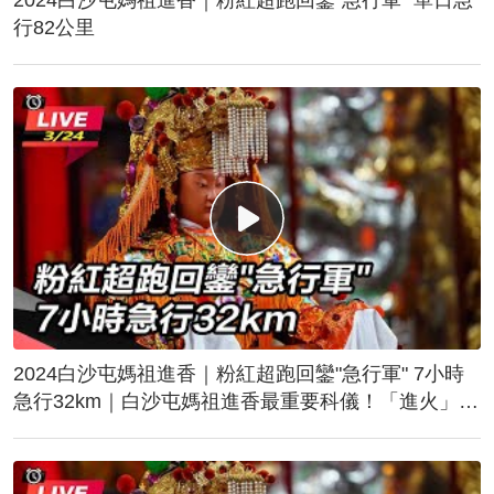
行82公里
2024白沙屯媽祖進香｜粉紅超跑回鑾"急行軍" 7小時
急行32km｜白沙屯媽祖進香最重要科儀！「進火」儀
式後起駕回鑾