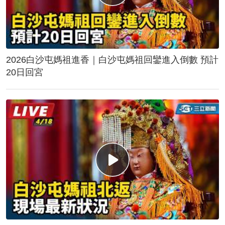
2026白沙屯媽祖進香｜白沙屯媽祖回鑾進入倒數 預計
20日回宮