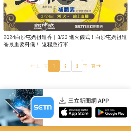
2024白沙屯媽祖進香｜3/23 進火儀式！白沙屯媽祖進
香最重要科儀！ 返程急行軍
1
2
3
上一頁
下一頁