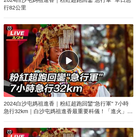
行82公里
2024白沙屯媽祖進香｜粉紅超跑回鑾"急行軍" 7小時
急行32km｜白沙屯媽祖進香最重要科儀！「進火」儀
式後起駕回鑾