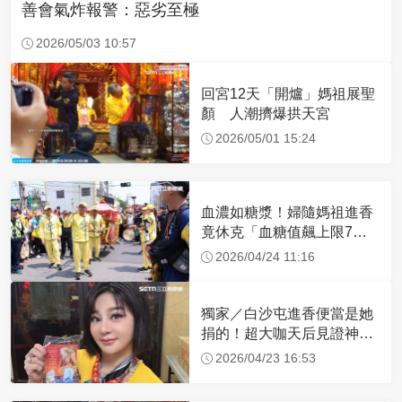
善會氣炸報警：惡劣至極
2026/05/03 10:57
回宮12天「開爐」媽祖展聖
顏 人潮擠爆拱天宮
2026/05/01 15:24
血濃如糖漿！婦隨媽祖進香
竟休克「血糖值飆上限7
倍」 醫曝原因
2026/04/24 11:16
獨家／白沙屯進香便當是她
捐的！超大咖天后見證神
蹟 一靠近媽祖就爆哭
2026/04/23 16:53