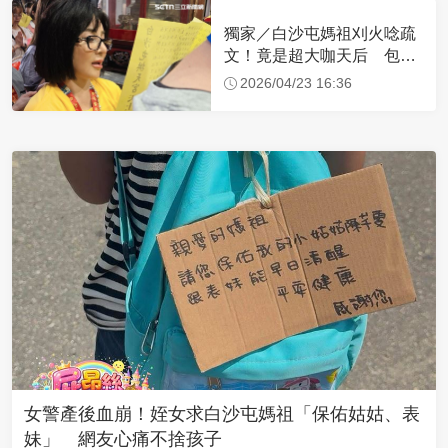
獨家／白沙屯媽祖刈火唸疏
文！竟是超大咖天后 包尿
布忍尿5小時不喊累
2026/04/23 16:36
女警產後血崩！姪女求白沙屯媽祖「保佑姑姑、表
妹」 網友心痛不捨孩子