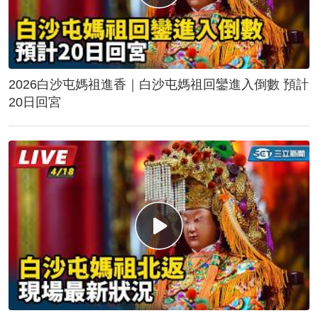
2026白沙屯媽祖進香｜白沙屯媽祖回鑾進入倒數 預計
20日回宮