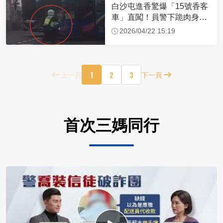
白沙屯進香驚爆「15號香客
車」直闖！員警下跪肉身擋
車：讓行人先過
2026/04/22 15:19
1
2
3
上一頁
下一頁
首次三媽同行