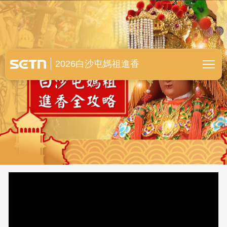
白沙屯媽祖進香全紀錄
2026白沙屯媽祖進香