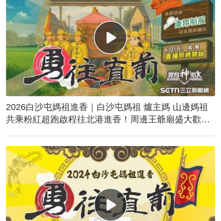
2026白沙屯媽祖進香｜白沙屯媽祖 爐主媽 山邊媽祖
共乘粉紅超跑啟程往北港進香！周邊王爺廟盛大歡
送！