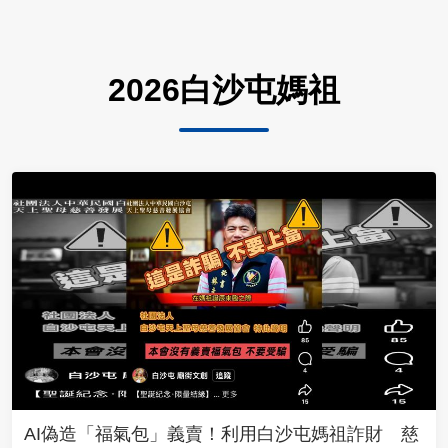
2026白沙屯媽祖
AI偽造「福氣包」義賣！利用白沙屯媽祖詐財 慈