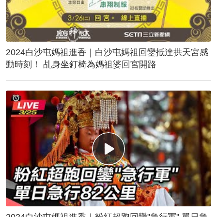
2024白沙屯媽祖進香｜白沙屯媽祖回鑾抵達拱天宮感
動時刻！ 乩身坐釘椅為媽祖婆回宮開路
2024白沙屯媽祖進香｜粉紅超跑回鑾"急行軍" 單日急