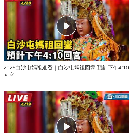
2026白沙屯媽祖進香｜白沙屯媽祖回鑾 預計下午4:10
回宮