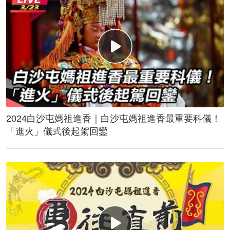
2024白沙屯媽祖進香｜白沙屯媽祖進香最重要科儀！
「進火」儀式後起駕回鑾