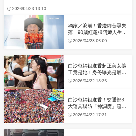
2026/04/23 13:10
獨家／淚崩！香燈腳苦尋失
落 90歲紅龜粿阿嬤人生謝
幕
2026/04/23 06:00
白沙屯媽祖進香超正美女義
工竟是她！身份曝光是最美
禮生 一輩子不結婚
2026/04/22 18:36
白沙屯媽祖進香！交通部3
大運具聯防「神調度」疏運
32.1萬創新高
2026/04/22 17:31