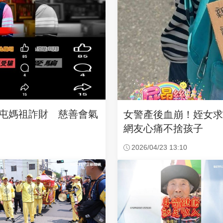
沙屯媽祖詐財 慈善會氣
女警產後血崩！姪女
網友心痛不捨孩子
2026/04/23 13:10