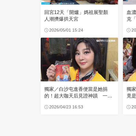
回宮12天「開爐」媽祖展聖顏
血
人潮擠爆拱天宮
克「
因
2026/05/01 15:24
20
獨家／白沙屯進香便當是她捐
獨
的！超大咖天后見證神蹟 一靠
竟是
近媽祖就爆哭
小
2026/04/23 16:53
20