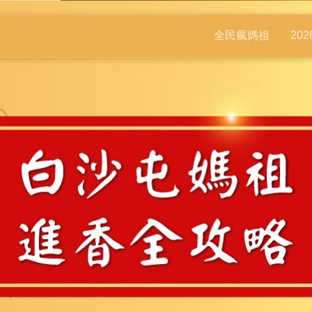
全民瘋媽祖
20