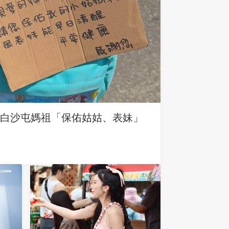
求白沙屯媽祖「保佑姑姑、表妹」