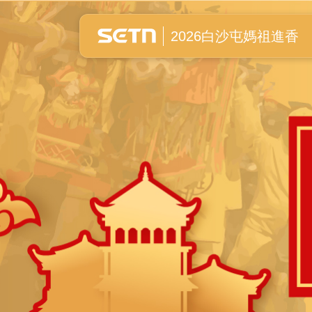
白沙屯媽祖進香全紀錄
2026白沙屯媽祖進香