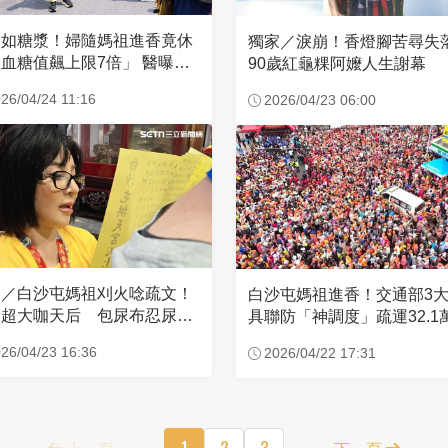
濃如糖漿！婦隨媽祖進香竟休
獨家／淚崩！香燈腳苦尋
血糖值飆上限7倍」 醫曝原
90歲紅龜粿阿嬤人生謝幕
26/04/24 11:16
2026/04/23 06:00
家／白沙屯媽祖刈火唸疏文！
白沙屯媽祖進香！交通部3
超大咖天后 包尿布忍尿5
具聯防「神調度」疏運32.1
時不喊累
新高
26/04/23 16:36
2026/04/22 17:31
上一頁
1
2
3
下一頁