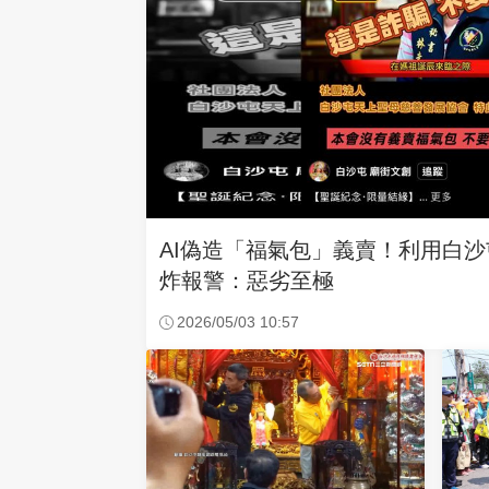
AI偽造「福氣包」義賣！利用白
炸報警：惡劣至極
2026/05/03 10:57