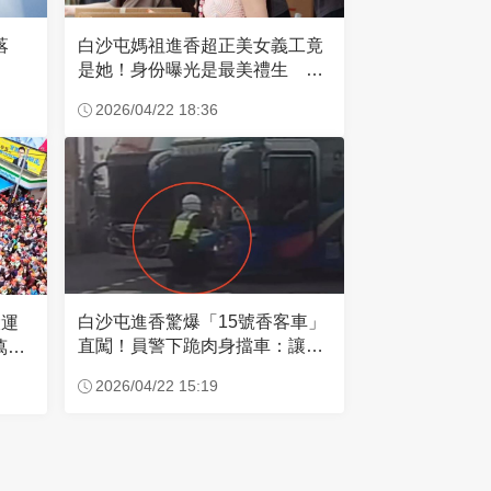
失落
白沙屯媽祖進香超正美女義工竟
是她！身份曝光是最美禮生 一
輩子不結婚
2026/04/22 18:36
白沙屯進香驚爆「15號香客車」
大運
直闖！員警下跪肉身擋車：讓行
萬創
人先過
2026/04/22 15:19