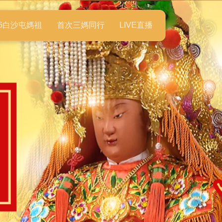
26白沙屯媽祖
首次三媽同行
LIVE直播