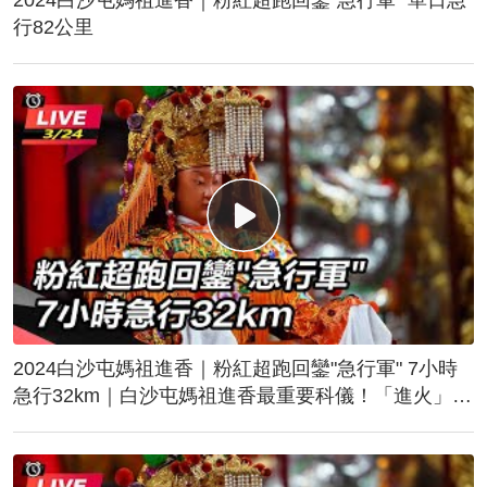
行82公里
2024白沙屯媽祖進香｜粉紅超跑回鑾"急行軍" 7小時
急行32km｜白沙屯媽祖進香最重要科儀！「進火」儀
式後起駕回鑾