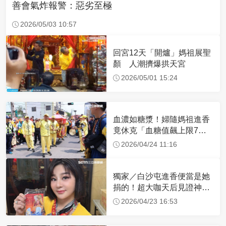
善會氣炸報警：惡劣至極
2026/05/03 10:57
回宮12天「開爐」媽祖展聖
顏 人潮擠爆拱天宮
2026/05/01 15:24
血濃如糖漿！婦隨媽祖進香
竟休克「血糖值飆上限7
倍」 醫曝原因
2026/04/24 11:16
獨家／白沙屯進香便當是她
捐的！超大咖天后見證神
蹟 一靠近媽祖就爆哭
2026/04/23 16:53