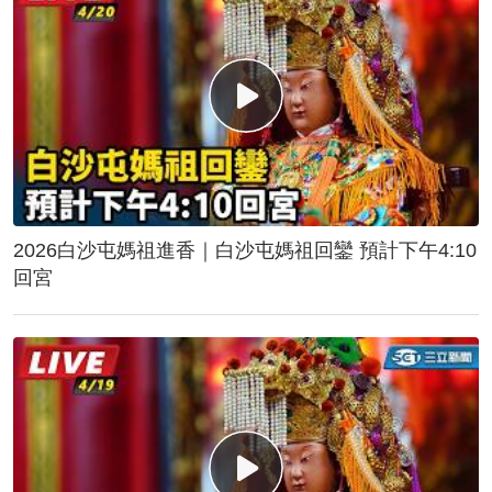
2026白沙屯媽祖進香｜白沙屯媽祖回鑾 預計下午4:10
回宮