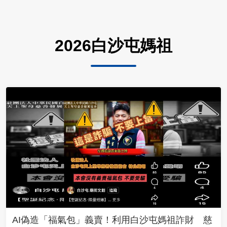
2026白沙屯媽祖
AI偽造「福氣包」義賣！利用白沙屯媽祖詐財 慈