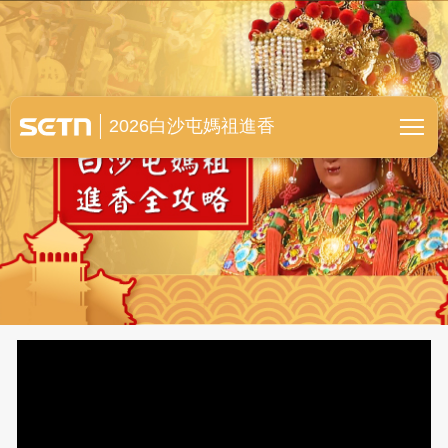
白沙屯媽祖進香全紀錄
2026白沙屯媽祖進香