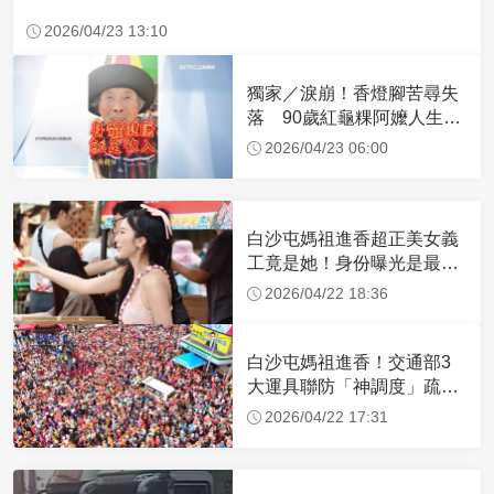
2026/04/23 13:10
獨家／淚崩！香燈腳苦尋失
落 90歲紅龜粿阿嬤人生謝
幕
2026/04/23 06:00
白沙屯媽祖進香超正美女義
工竟是她！身份曝光是最美
禮生 一輩子不結婚
2026/04/22 18:36
白沙屯媽祖進香！交通部3
大運具聯防「神調度」疏運
32.1萬創新高
2026/04/22 17:31