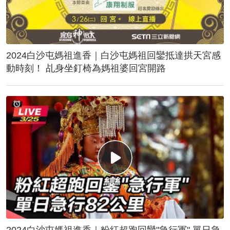
2024白沙屯媽祖進香｜白沙屯媽祖回鑾抵達拱天宮感
動時刻！ 乩身坐釘椅為媽祖婆回宮開路
2024白沙屯媽祖進香｜粉紅超跑回鑾"急行軍" 單日急