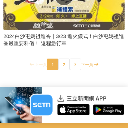
2024白沙屯媽祖進香｜3/23 進火儀式！白沙屯媽祖進
香最重要科儀！ 返程急行軍
1
2
3
上一頁
下一頁