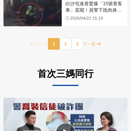
白沙屯進香驚爆「15號香客
車」直闖！員警下跪肉身擋
車：讓行人先過
2026/04/22 15:19
1
2
3
上一頁
下一頁
首次三媽同行