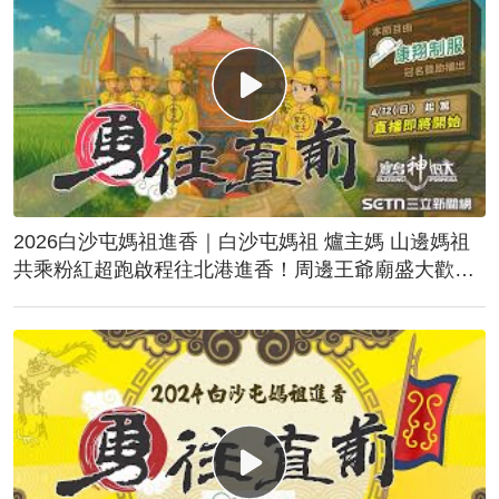
2026白沙屯媽祖進香｜白沙屯媽祖 爐主媽 山邊媽祖
共乘粉紅超跑啟程往北港進香！周邊王爺廟盛大歡
送！