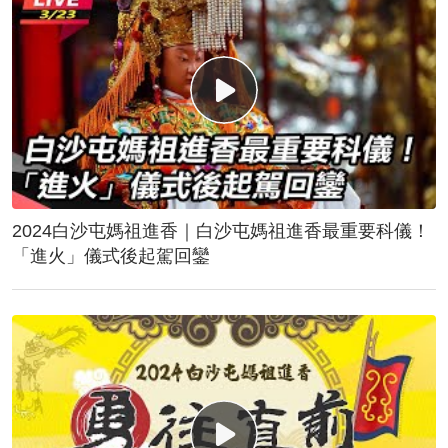
2024白沙屯媽祖進香｜白沙屯媽祖進香最重要科儀！
「進火」儀式後起駕回鑾