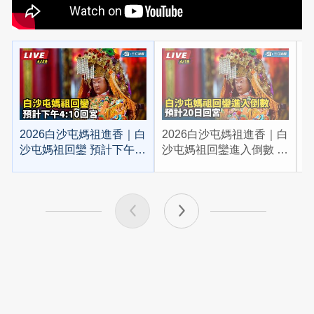
2026白沙屯媽祖進香｜白
2026白沙屯媽祖進香｜白
2
沙屯媽祖回鑾 預計下午
沙屯媽祖回鑾進入倒數 預
4:10回宮
計20日回宮