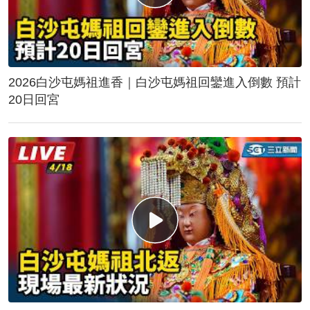
2026白沙屯媽祖進香｜白沙屯媽祖回鑾進入倒數 預計
20日回宮