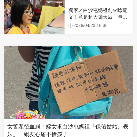
獨家／白沙屯媽祖刈火唸疏
文！竟是超大咖天后 包尿
布忍尿5小時不喊累
2026/04/23 16:36
女警產後血崩！姪女求白沙屯媽祖「保佑姑姑、表
妹」 網友心痛不捨孩子