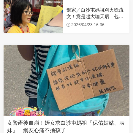
獨家／白沙屯媽祖刈火唸疏
文！竟是超大咖天后 包尿
布忍尿5小時不喊累
2026/04/23 16:36
女警產後血崩！姪女求白沙屯媽祖「保佑姑姑、表
妹」 網友心痛不捨孩子