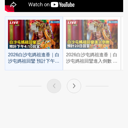
2026白沙屯媽祖進香｜白
2026白沙屯媽祖進香｜白
2
沙屯媽祖回鑾 預計下午
沙屯媽祖回鑾進入倒數 預
4:10回宮
計20日回宮