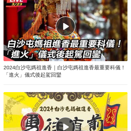
2024白沙屯媽祖進香｜白沙屯媽祖進香最重要科儀！
「進火」儀式後起駕回鑾