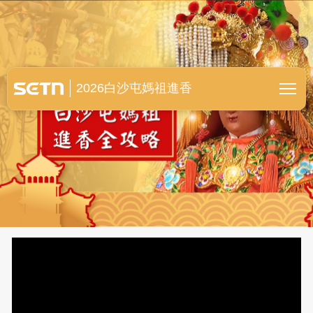
白沙屯媽祖進香全紀錄
2026白沙屯媽祖進香