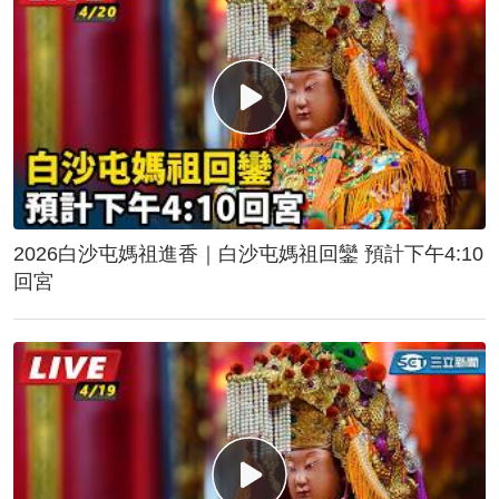
2026白沙屯媽祖進香｜白沙屯媽祖回鑾 預計下午4:10
回宮