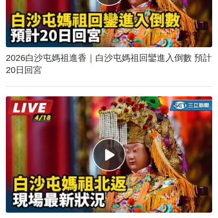
2026白沙屯媽祖進香｜白沙屯媽祖回鑾進入倒數 預計
20日回宮