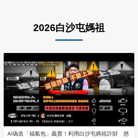
2026白沙屯媽祖
AI偽造「福氣包」義賣！利用白沙屯媽祖詐財 慈