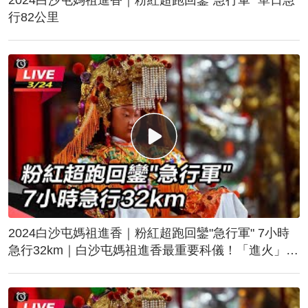
行82公里
2024白沙屯媽祖進香｜粉紅超跑回鑾"急行軍" 7小時
急行32km｜白沙屯媽祖進香最重要科儀！「進火」儀
式後起駕回鑾