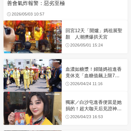
善會氣炸報警：惡劣至極
2026/05/03 10:57
回宮12天「開爐」媽祖展聖
顏 人潮擠爆拱天宮
2026/05/01 15:24
血濃如糖漿！婦隨媽祖進香
竟休克「血糖值飆上限7
倍」 醫曝原因
2026/04/24 11:16
獨家／白沙屯進香便當是她
捐的！超大咖天后見證神
蹟 一靠近媽祖就爆哭
2026/04/23 16:53