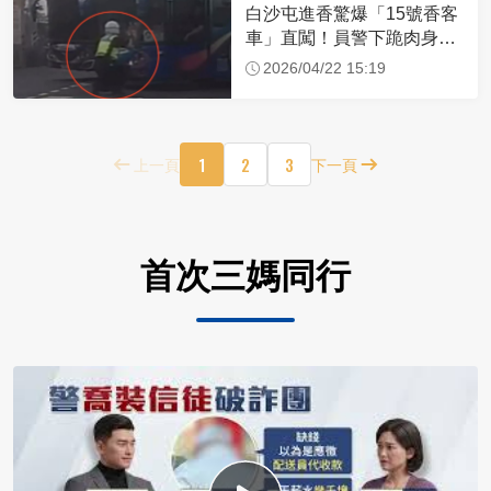
白沙屯進香驚爆「15號香客
車」直闖！員警下跪肉身擋
車：讓行人先過
2026/04/22 15:19
1
2
3
上一頁
下一頁
首次三媽同行