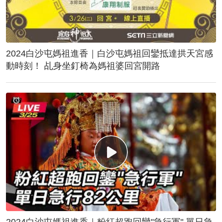
2024白沙屯媽祖進香｜白沙屯媽祖回鑾抵達拱天宮感
動時刻！ 乩身坐釘椅為媽祖婆回宮開路
2024白沙屯媽祖進香｜粉紅超跑回鑾"急行軍" 單日急