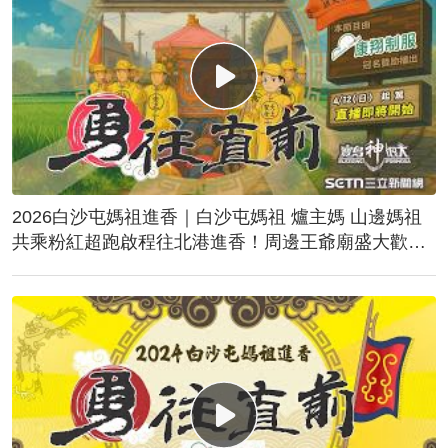
2026白沙屯媽祖進香｜白沙屯媽祖 爐主媽 山邊媽祖
共乘粉紅超跑啟程往北港進香！周邊王爺廟盛大歡
送！