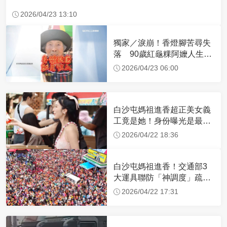
2026/04/23 13:10
獨家／淚崩！香燈腳苦尋失
落 90歲紅龜粿阿嬤人生謝
幕
2026/04/23 06:00
白沙屯媽祖進香超正美女義
工竟是她！身份曝光是最美
禮生 一輩子不結婚
2026/04/22 18:36
白沙屯媽祖進香！交通部3
大運具聯防「神調度」疏運
32.1萬創新高
2026/04/22 17:31