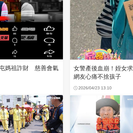
沙屯媽祖詐財 慈善會氣
女警產後血崩！姪女
網友心痛不捨孩子
2026/04/23 13:10