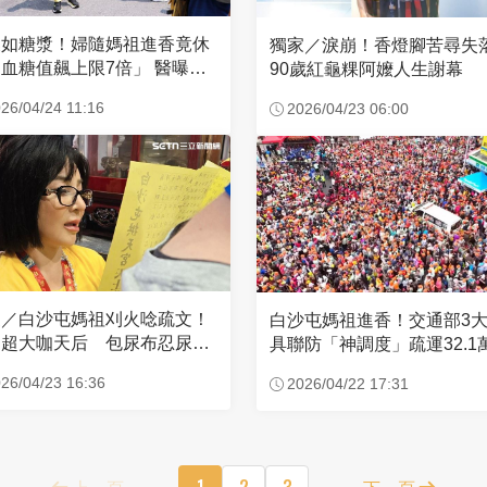
濃如糖漿！婦隨媽祖進香竟休
獨家／淚崩！香燈腳苦尋
血糖值飆上限7倍」 醫曝原
90歲紅龜粿阿嬤人生謝幕
26/04/24 11:16
2026/04/23 06:00
家／白沙屯媽祖刈火唸疏文！
白沙屯媽祖進香！交通部3
超大咖天后 包尿布忍尿5
具聯防「神調度」疏運32.1
時不喊累
新高
26/04/23 16:36
2026/04/22 17:31
上一頁
1
2
3
下一頁