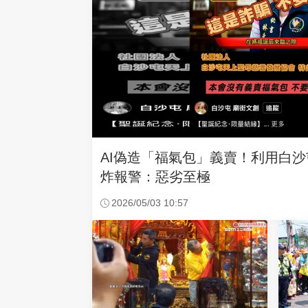
AI偽造「福氣包」義賣！利用白
炸報警：惡劣至極
2026/05/03 10:57