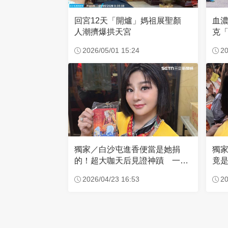
回宮12天「開爐」媽祖展聖顏
血
人潮擠爆拱天宮
克「
因
2026/05/01 15:24
20
獨家／白沙屯進香便當是她捐
獨
的！超大咖天后見證神蹟 一靠
竟是
近媽祖就爆哭
小
2026/04/23 16:53
20