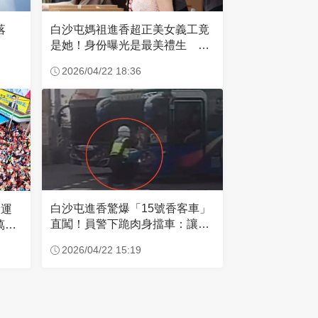
失落
白沙屯媽祖進香超正美女義工竟
是她！身份曝光是最美禮生 一
輩子不結婚
2026/04/22 18:36
白沙屯進香驚爆「15號香客車」
大運
直闖！員警下跪肉身擋車：讓行
萬創
人先過
2026/04/22 15:19