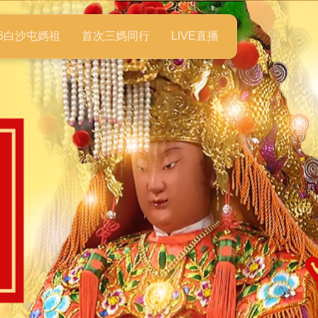
26白沙屯媽祖
首次三媽同行
LIVE直播