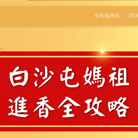
全民瘋媽祖
20