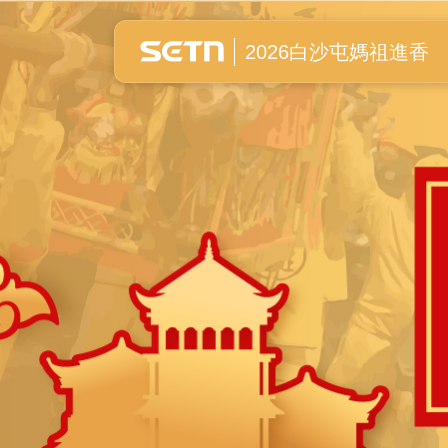
白沙屯媽祖進香全紀錄
2026白沙屯媽祖進香