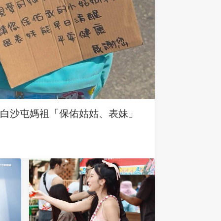
求白沙屯媽祖「保佑姑姑、表妹」