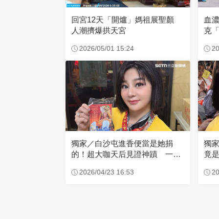
回宮12天「開爐」媽祖展聖顏
血
人潮擠爆拱天宮
克「
因
2026/05/01 15:24
20
獨家／白沙屯進香便當是她捐
獨
的！超大咖天后見證神蹟 一靠
竟是
近媽祖就爆哭
小
2026/04/23 16:53
20