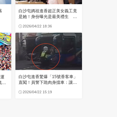
失落
白沙屯媽祖進香超正美女義工竟
是她！身份曝光是最美禮生 一
輩子不結婚
2026/04/22 18:36
白沙屯進香驚爆「15號香客車」
大運
直闖！員警下跪肉身擋車：讓行
萬創
人先過
2026/04/22 15:19