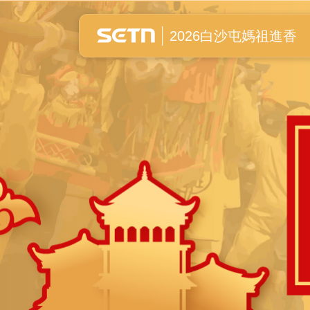
白沙屯媽祖進香全紀錄
2026白沙屯媽祖進香