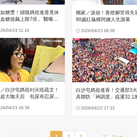
濃如糖漿！婦隨媽祖進香竟休
獨家／淚崩！香燈腳苦尋
血糖值飆上限7倍」 醫曝原
90歲紅龜粿阿嬤人生謝幕
26/04/24 11:16
2026/04/23 06:00
家／白沙屯媽祖刈火唸疏文！
白沙屯媽祖進香！交通部3
超大咖天后 包尿布忍尿5
具聯防「神調度」疏運32.1
時不喊累
新高
26/04/23 16:36
2026/04/22 17:31
上一頁
1
2
3
下一頁