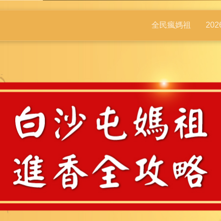
全民瘋媽祖
20