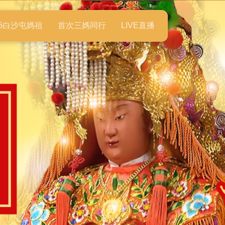
26白沙屯媽祖
首次三媽同行
LIVE直播