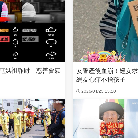
沙屯媽祖詐財 慈善會氣
女警產後血崩！姪女
網友心痛不捨孩子
2026/04/23 13:10