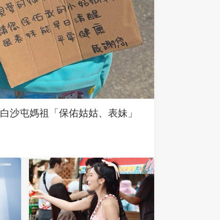
求白沙屯媽祖「保佑姑姑、表妹」