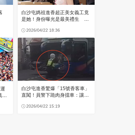
失落
白沙屯媽祖進香超正美女義工竟
是她！身份曝光是最美禮生 一
輩子不結婚
2026/04/22 18:36
白沙屯進香驚爆「15號香客車」
大運
直闖！員警下跪肉身擋車：讓行
萬創
人先過
2026/04/22 15:19