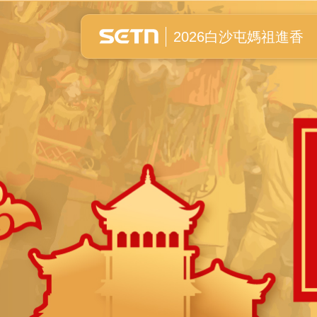
白沙屯媽祖進香全紀錄
2026白沙屯媽祖進香