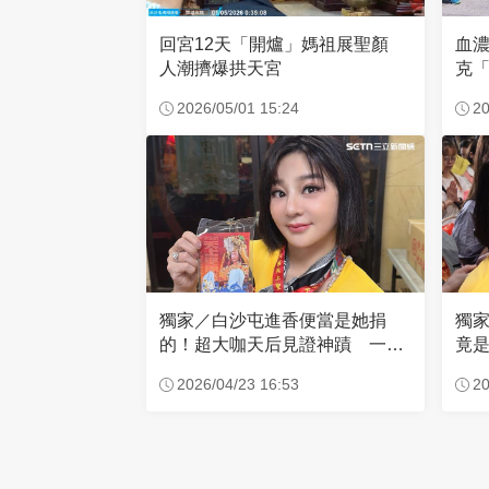
回宮12天「開爐」媽祖展聖顏
血
人潮擠爆拱天宮
克「
因
2026/05/01 15:24
20
獨家／白沙屯進香便當是她捐
獨
的！超大咖天后見證神蹟 一靠
竟是
近媽祖就爆哭
小
2026/04/23 16:53
20