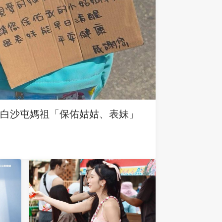
求白沙屯媽祖「保佑姑姑、表妹」