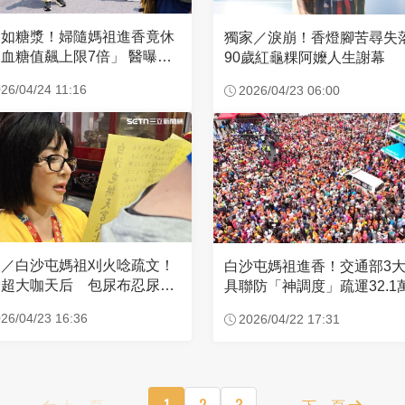
濃如糖漿！婦隨媽祖進香竟休
獨家／淚崩！香燈腳苦尋
血糖值飆上限7倍」 醫曝原
90歲紅龜粿阿嬤人生謝幕
26/04/24 11:16
2026/04/23 06:00
家／白沙屯媽祖刈火唸疏文！
白沙屯媽祖進香！交通部3
超大咖天后 包尿布忍尿5
具聯防「神調度」疏運32.1
時不喊累
新高
26/04/23 16:36
2026/04/22 17:31
上一頁
1
2
3
下一頁