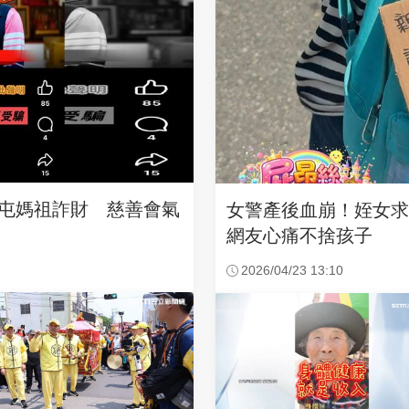
沙屯媽祖詐財 慈善會氣
女警產後血崩！姪女
網友心痛不捨孩子
2026/04/23 13:10