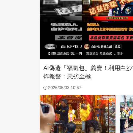
AI偽造「福氣包」義賣！利用白
炸報警：惡劣至極
2026/05/03 10:57