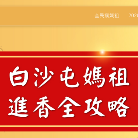
全民瘋媽祖
20