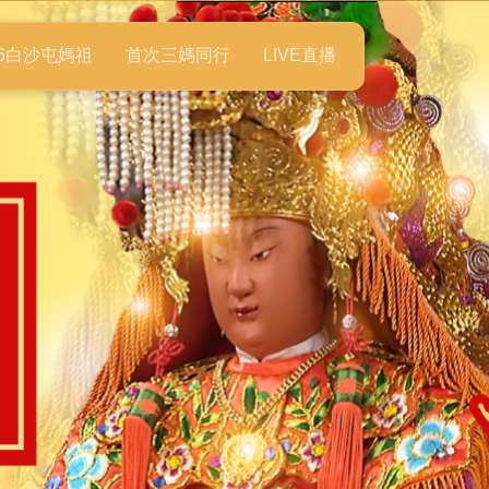
26白沙屯媽祖
首次三媽同行
LIVE直播