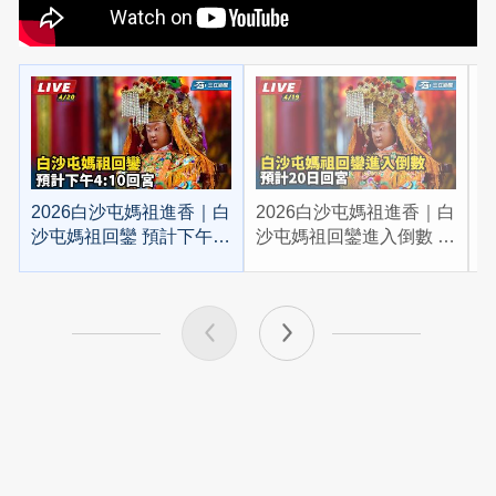
2026白沙屯媽祖進香｜白
2026白沙屯媽祖進香｜白
2
沙屯媽祖回鑾 預計下午
沙屯媽祖回鑾進入倒數 預
4:10回宮
計20日回宮