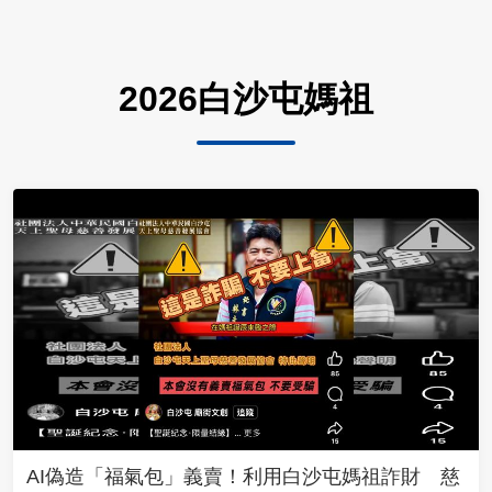
2026白沙屯媽祖
AI偽造「福氣包」義賣！利用白沙屯媽祖詐財 慈