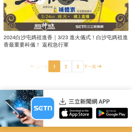
2024白沙屯媽祖進香｜3/23 進火儀式！白沙屯媽祖進
香最重要科儀！ 返程急行軍
1
2
3
上一頁
下一頁