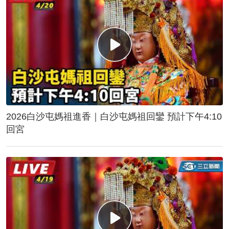
2026白沙屯媽祖進香｜白沙屯媽祖回鑾 預計下午4:10
回宮