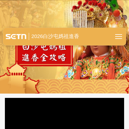
白沙屯媽祖進香全紀錄
2026白沙屯媽祖進香