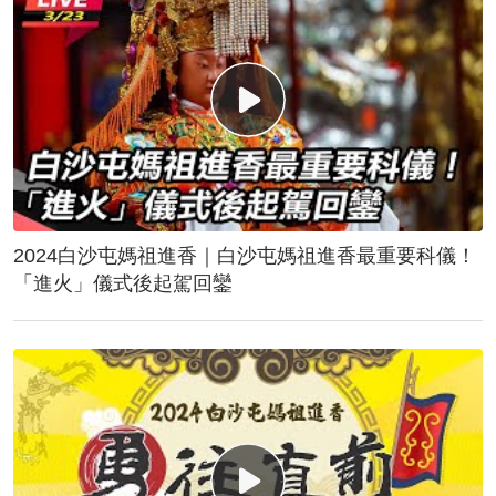
2024白沙屯媽祖進香｜白沙屯媽祖進香最重要科儀！
「進火」儀式後起駕回鑾