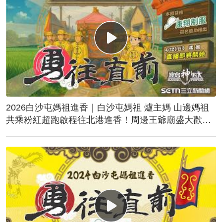
2026白沙屯媽祖進香｜白沙屯媽祖 爐主媽 山邊媽祖
共乘粉紅超跑啟程往北港進香！周邊王爺廟盛大歡
送！