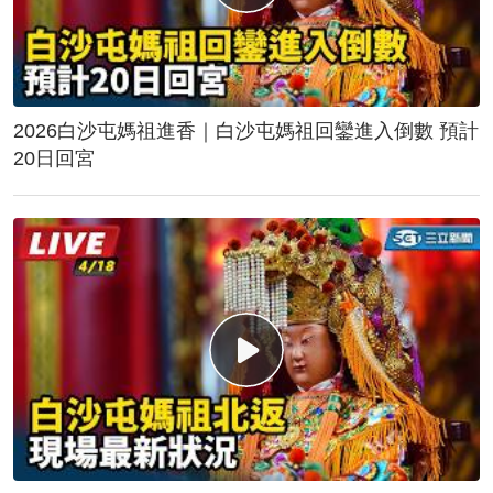
2026白沙屯媽祖進香｜白沙屯媽祖回鑾進入倒數 預計
20日回宮