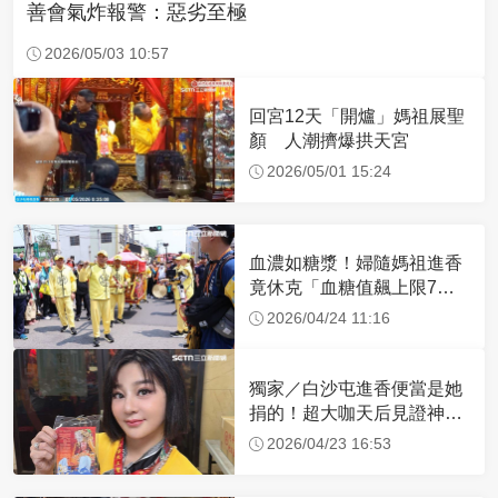
善會氣炸報警：惡劣至極
2026/05/03 10:57
回宮12天「開爐」媽祖展聖
顏 人潮擠爆拱天宮
2026/05/01 15:24
血濃如糖漿！婦隨媽祖進香
竟休克「血糖值飆上限7
倍」 醫曝原因
2026/04/24 11:16
獨家／白沙屯進香便當是她
捐的！超大咖天后見證神
蹟 一靠近媽祖就爆哭
2026/04/23 16:53