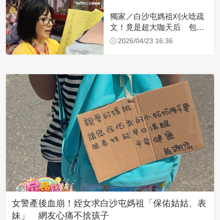
獨家／白沙屯媽祖刈火唸疏
文！竟是超大咖天后 包尿
布忍尿5小時不喊累
2026/04/23 16:36
女警產後血崩！姪女求白沙屯媽祖「保佑姑姑、表
妹」 網友心痛不捨孩子