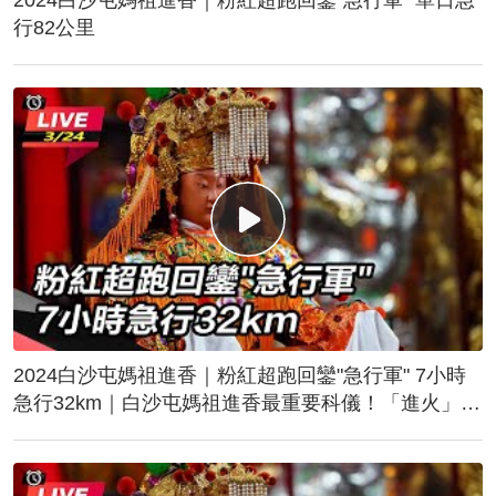
行82公里
2024白沙屯媽祖進香｜粉紅超跑回鑾"急行軍" 7小時
急行32km｜白沙屯媽祖進香最重要科儀！「進火」儀
式後起駕回鑾