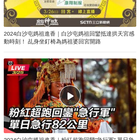
2024白沙屯媽祖進香｜白沙屯媽祖回鑾抵達拱天宮感
動時刻！ 乩身坐釘椅為媽祖婆回宮開路
2024白沙屯媽祖進香｜粉紅超跑回鑾"急行軍" 單日急