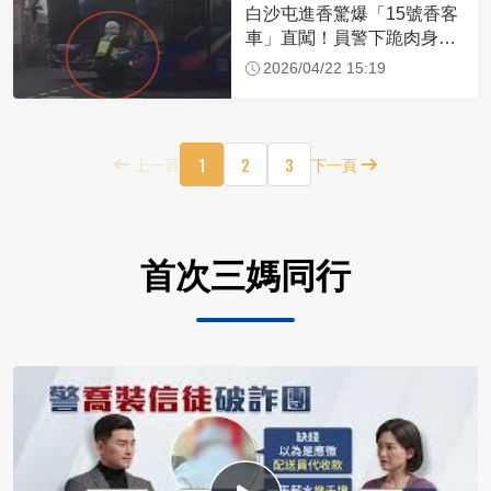
白沙屯進香驚爆「15號香客
車」直闖！員警下跪肉身擋
車：讓行人先過
2026/04/22 15:19
1
2
3
上一頁
下一頁
首次三媽同行