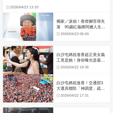
2026/04/23 13:10
獨家／淚崩！香燈腳苦尋失
落 90歲紅龜粿阿嬤人生謝
幕
2026/04/23 06:00
白沙屯媽祖進香超正美女義
工竟是她！身份曝光是最美
禮生 一輩子不結婚
2026/04/22 18:36
白沙屯媽祖進香！交通部3
大運具聯防「神調度」疏運
32.1萬創新高
2026/04/22 17:31