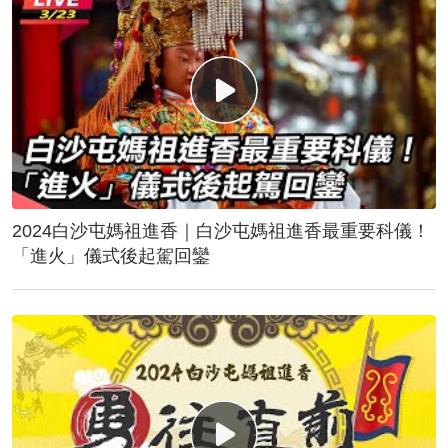
2024白沙屯媽祖進香｜白沙屯媽祖進香最重要科儀！
「進火」儀式後起駕回鑾