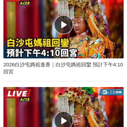
2026白沙屯媽祖進香｜白沙屯媽祖回鑾 預計下午4:10
回宮