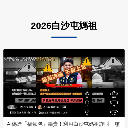
2026白沙屯媽祖
AI偽造「福氣包」義賣！利用白沙屯媽祖詐財 慈