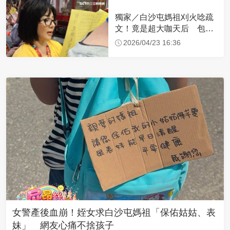
獨家／白沙屯媽祖刈火唸疏
文！竟是超大咖天后 包尿
布忍尿5小時不喊累
2026/04/23 16:36
女警產後血崩！姪女求白沙屯媽祖「保佑姑姑、表
妹」 網友心痛不捨孩子