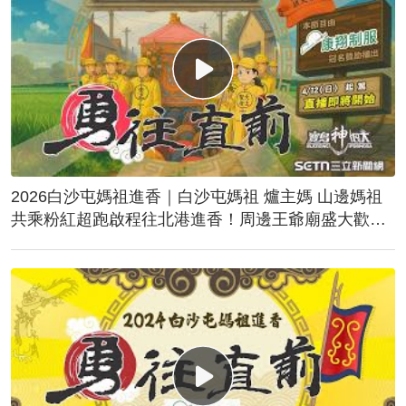
2026白沙屯媽祖進香｜白沙屯媽祖 爐主媽 山邊媽祖
共乘粉紅超跑啟程往北港進香！周邊王爺廟盛大歡
送！