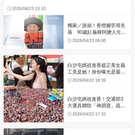
2026/04/23 13:10
獨家／淚崩！香燈腳苦尋失
落 90歲紅龜粿阿嬤人生謝
幕
2026/04/23 06:00
白沙屯媽祖進香超正美女義
工竟是她！身份曝光是最美
禮生 一輩子不結婚
2026/04/22 18:36
白沙屯媽祖進香！交通部3
大運具聯防「神調度」疏運
32.1萬創新高
2026/04/22 17:31