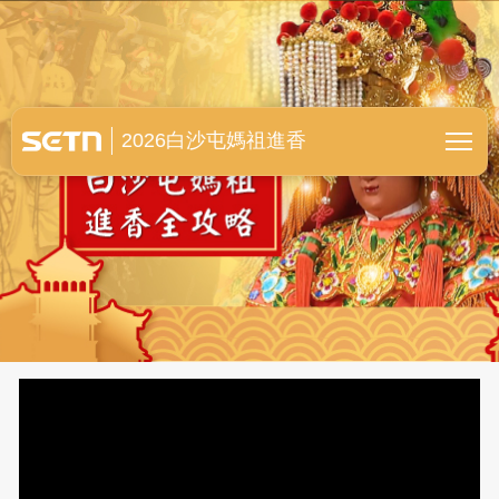
白沙屯媽祖進香全紀錄
2026白沙屯媽祖進香