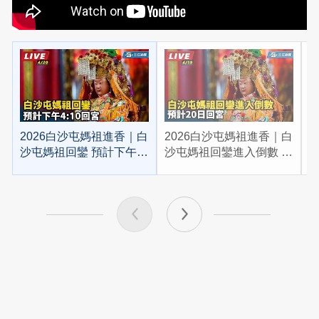
2026白沙屯媽祖進香｜白
2026白沙屯媽祖進香｜白
2
沙屯媽祖回鑾 預計下午
沙屯媽祖回鑾進入倒數 預
4:10回宮
計20日回宮