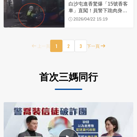
白沙屯進香驚爆「15號香客
車」直闖！員警下跪肉身擋
車：讓行人先過
2026/04/22 15:19
1
2
3
上一頁
下一頁
首次三媽同行