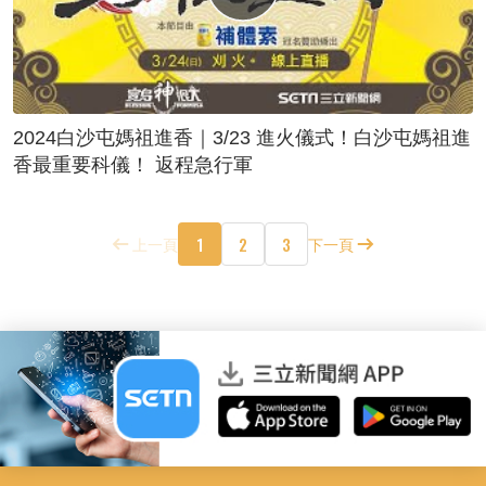
2024白沙屯媽祖進香｜3/23 進火儀式！白沙屯媽祖進
香最重要科儀！ 返程急行軍
1
2
3
上一頁
下一頁