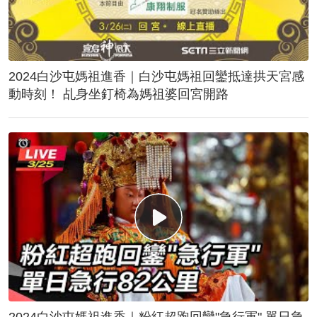
2024白沙屯媽祖進香｜白沙屯媽祖回鑾抵達拱天宮感
動時刻！ 乩身坐釘椅為媽祖婆回宮開路
2024白沙屯媽祖進香｜粉紅超跑回鑾"急行軍" 單日急