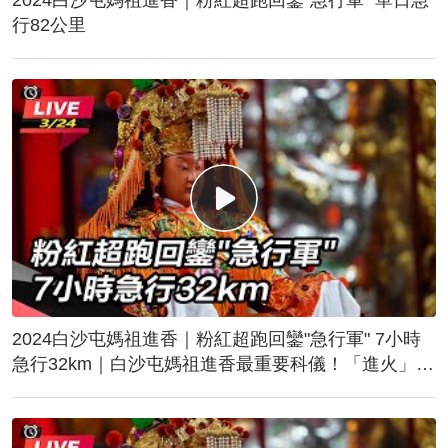
行82公里
2024白沙屯媽祖進香｜粉紅超跑回鑾"急行軍" 7小時
急行32km｜白沙屯媽祖進香最重要科儀！「進火」儀
式後起駕回鑾