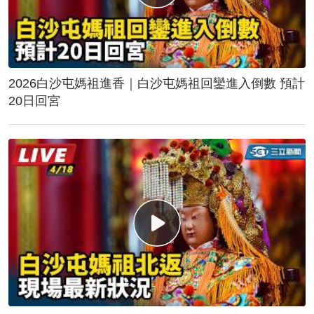
2026白沙屯媽祖進香｜白沙屯媽祖回鑾進入倒數 預計
20日回宮