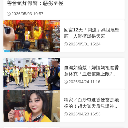
善會氣炸報警：惡劣至極
2026/05/03 10:57
回宮12天「開爐」媽祖展聖
顏 人潮擠爆拱天宮
2026/05/01 15:24
血濃如糖漿！婦隨媽祖進香
竟休克「血糖值飆上限7
倍」 醫曝原因
2026/04/24 11:16
獨家／白沙屯進香便當是她
捐的！超大咖天后見證神
蹟 一靠近媽祖就爆哭
2026/04/23 16:53