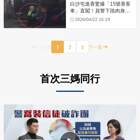
白沙屯進香驚爆「15號香客
車」直闖！員警下跪肉身擋
車：讓行人先過
2026/04/22 15:19
1
2
3
上一頁
下一頁
首次三媽同行