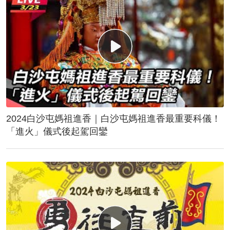
2024白沙屯媽祖進香｜白沙屯媽祖進香最重要科儀！
「進火」儀式後起駕回鑾