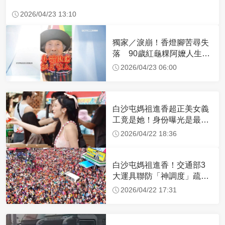
2026/04/23 13:10
獨家／淚崩！香燈腳苦尋失
落 90歲紅龜粿阿嬤人生謝
幕
2026/04/23 06:00
白沙屯媽祖進香超正美女義
工竟是她！身份曝光是最美
禮生 一輩子不結婚
2026/04/22 18:36
白沙屯媽祖進香！交通部3
大運具聯防「神調度」疏運
32.1萬創新高
2026/04/22 17:31