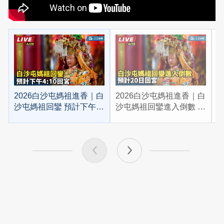
2026白沙屯媽祖進香｜白
2026白沙屯媽祖進香｜白
2
沙屯媽祖回鑾 預計下午
沙屯媽祖回鑾進入倒數 預
4:10回宮
計20日回宮