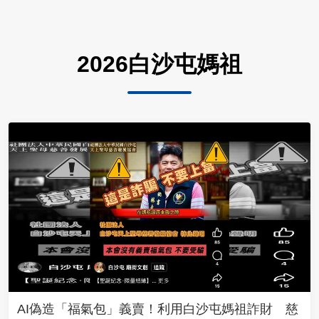
2026白沙屯媽祖
AI偽造「福氣包」義賣！利用白沙屯媽祖詐財 慈