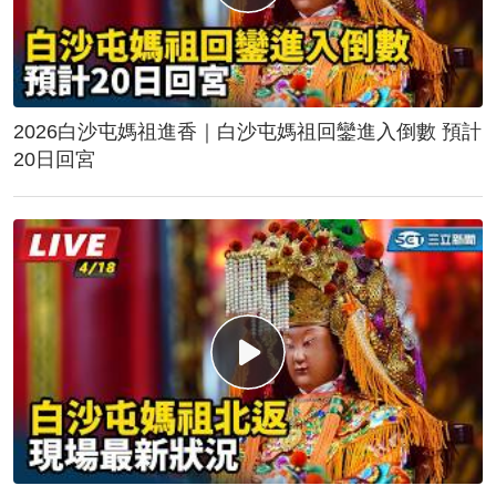
2026白沙屯媽祖進香｜白沙屯媽祖回鑾進入倒數 預計
20日回宮