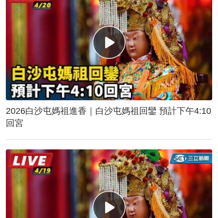
2026白沙屯媽祖進香｜白沙屯媽祖回鑾 預計下午4:10
回宮