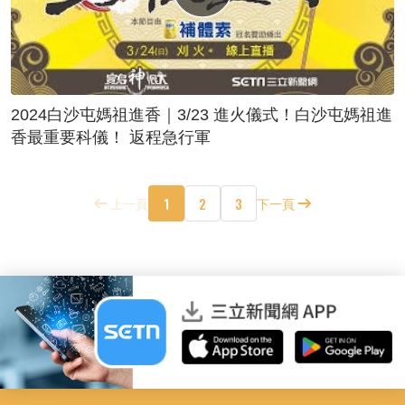
2024白沙屯媽祖進香｜3/23 進火儀式！白沙屯媽祖進
香最重要科儀！ 返程急行軍
1
2
3
上一頁
下一頁