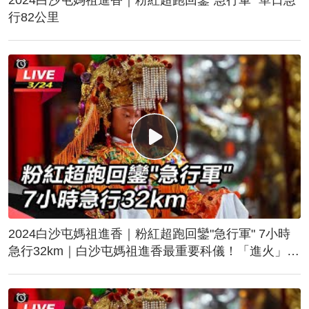
行82公里
2024白沙屯媽祖進香｜粉紅超跑回鑾"急行軍" 7小時
急行32km｜白沙屯媽祖進香最重要科儀！「進火」儀
式後起駕回鑾