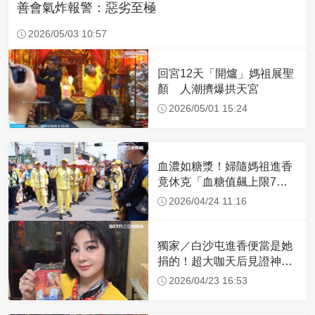
善會氣炸報警：惡劣至極
2026/05/03 10:57
回宮12天「開爐」媽祖展聖
顏 人潮擠爆拱天宮
2026/05/01 15:24
血濃如糖漿！婦隨媽祖進香
竟休克「血糖值飆上限7
倍」 醫曝原因
2026/04/24 11:16
獨家／白沙屯進香便當是她
捐的！超大咖天后見證神
蹟 一靠近媽祖就爆哭
2026/04/23 16:53