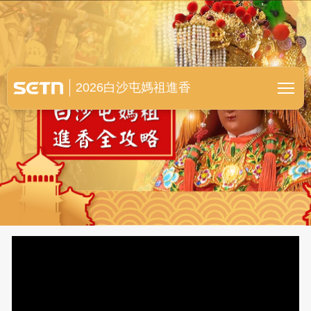
白沙屯媽祖進香全紀錄
2026白沙屯媽祖進香