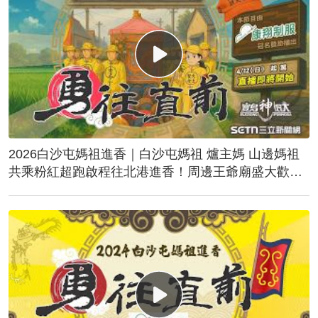
2026白沙屯媽祖進香｜白沙屯媽祖 爐主媽 山邊媽祖
共乘粉紅超跑啟程往北港進香！周邊王爺廟盛大歡
送！