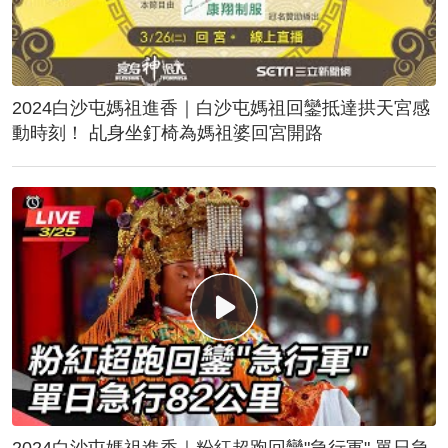
2024白沙屯媽祖進香｜白沙屯媽祖回鑾抵達拱天宮感
動時刻！ 乩身坐釘椅為媽祖婆回宮開路
2024白沙屯媽祖進香｜粉紅超跑回鑾"急行軍" 單日急