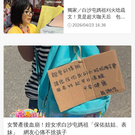
獨家／白沙屯媽祖刈火唸疏
文！竟是超大咖天后 包尿
布忍尿5小時不喊累
2026/04/23 16:36
女警產後血崩！姪女求白沙屯媽祖「保佑姑姑、表
妹」 網友心痛不捨孩子