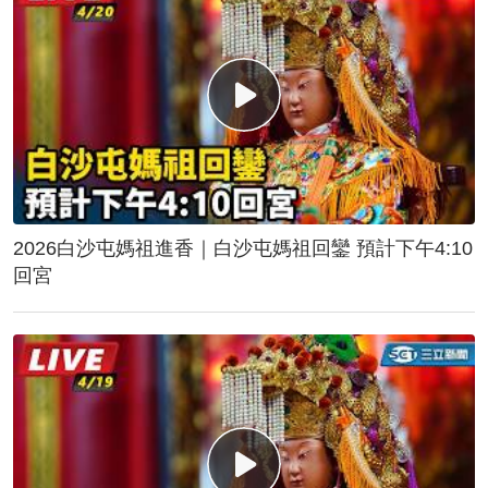
2026白沙屯媽祖進香｜白沙屯媽祖回鑾 預計下午4:10
回宮