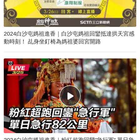
2024白沙屯媽祖進香｜白沙屯媽祖回鑾抵達拱天宮感
動時刻！ 乩身坐釘椅為媽祖婆回宮開路
2024白沙屯媽祖進香｜粉紅超跑回鑾"急行軍" 單日急