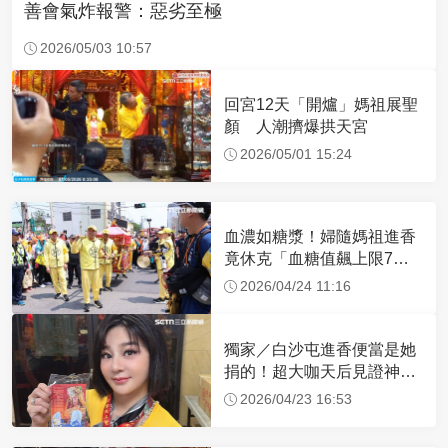
善會氣炸報警：惡劣至極
2026/05/03 10:57
回宮12天「開爐」媽祖展聖
顏 人潮擠爆拱天宮
2026/05/01 15:24
血濃如糖漿！婦隨媽祖進香
竟休克「血糖值飆上限7
倍」 醫曝原因
2026/04/24 11:16
獨家／白沙屯進香便當是她
捐的！超大咖天后見證神
蹟 一靠近媽祖就爆哭
2026/04/23 16:53