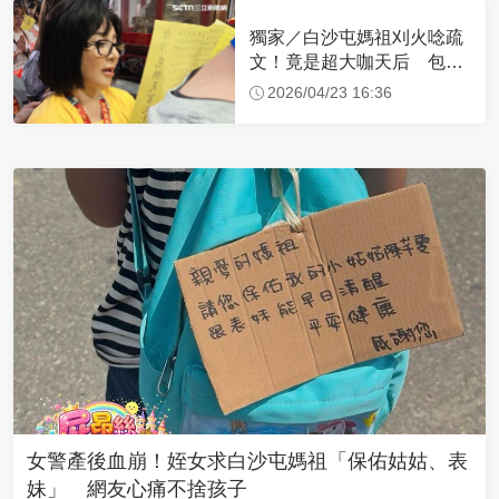
獨家／白沙屯媽祖刈火唸疏
文！竟是超大咖天后 包尿
布忍尿5小時不喊累
2026/04/23 16:36
女警產後血崩！姪女求白沙屯媽祖「保佑姑姑、表
妹」 網友心痛不捨孩子