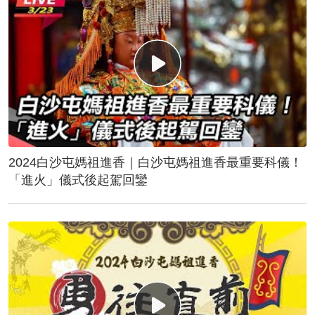
2024白沙屯媽祖進香｜白沙屯媽祖進香最重要科儀！
「進火」儀式後起駕回鑾