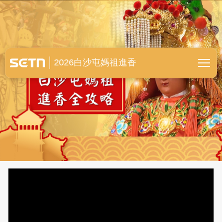
白沙屯媽祖進香全紀錄
2026白沙屯媽祖進香