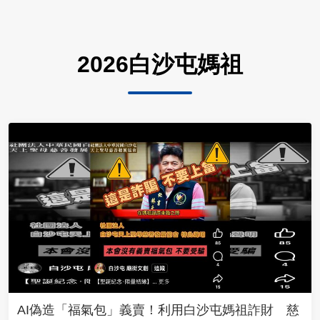
2026白沙屯媽祖
AI偽造「福氣包」義賣！利用白沙屯媽祖詐財 慈