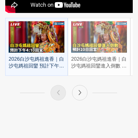
2026白沙屯媽祖進香｜白
2026白沙屯媽祖進香｜白
2
沙屯媽祖回鑾 預計下午
沙屯媽祖回鑾進入倒數 預
4:10回宮
計20日回宮