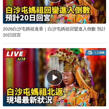
2026白沙屯媽祖進香｜白沙屯媽祖回鑾進入倒數 預計
20日回宮