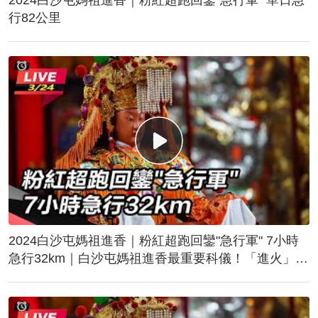
行82公里
2024白沙屯媽祖進香｜粉紅超跑回鑾"急行軍" 7小時
急行32km｜白沙屯媽祖進香最重要科儀！「進火」儀
式後起駕回鑾