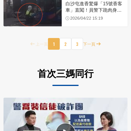
白沙屯進香驚爆「15號香客
車」直闖！員警下跪肉身擋
車：讓行人先過
2026/04/22 15:19
1
2
3
上一頁
下一頁
首次三媽同行