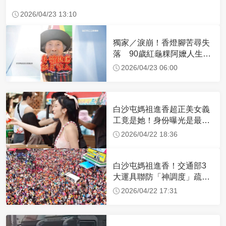
2026/04/23 13:10
獨家／淚崩！香燈腳苦尋失
落 90歲紅龜粿阿嬤人生謝
幕
2026/04/23 06:00
白沙屯媽祖進香超正美女義
工竟是她！身份曝光是最美
禮生 一輩子不結婚
2026/04/22 18:36
白沙屯媽祖進香！交通部3
大運具聯防「神調度」疏運
32.1萬創新高
2026/04/22 17:31