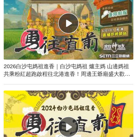
2026白沙屯媽祖進香｜白沙屯媽祖 爐主媽 山邊媽祖
共乘粉紅超跑啟程往北港進香！周邊王爺廟盛大歡
送！