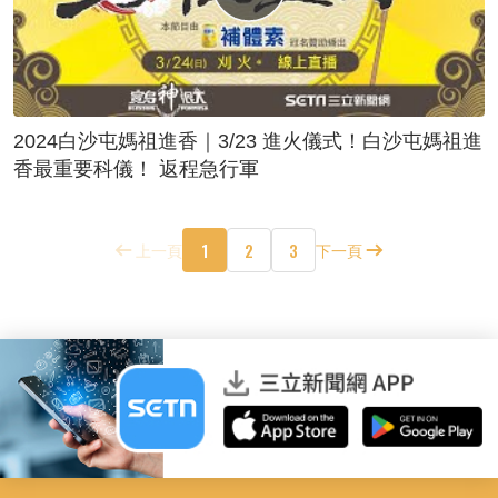
2024白沙屯媽祖進香｜3/23 進火儀式！白沙屯媽祖進
香最重要科儀！ 返程急行軍
1
2
3
上一頁
下一頁