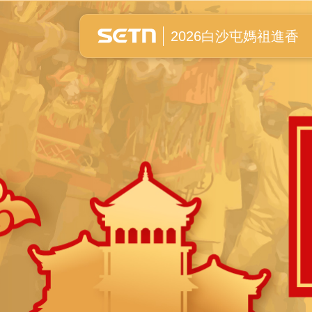
白沙屯媽祖進香全紀錄
2026白沙屯媽祖進香