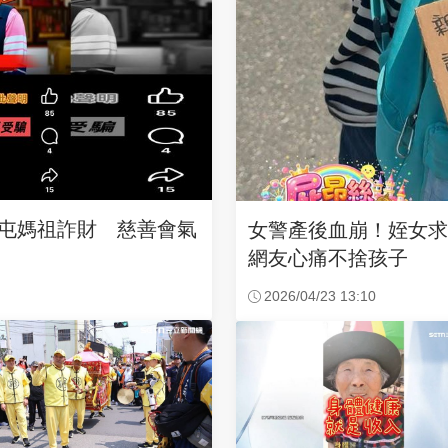
沙屯媽祖詐財 慈善會氣
女警產後血崩！姪女
網友心痛不捨孩子
2026/04/23 13:10