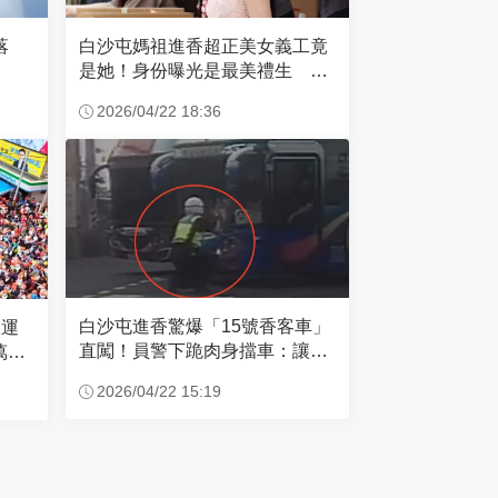
失落
白沙屯媽祖進香超正美女義工竟
是她！身份曝光是最美禮生 一
輩子不結婚
2026/04/22 18:36
白沙屯進香驚爆「15號香客車」
大運
直闖！員警下跪肉身擋車：讓行
萬創
人先過
2026/04/22 15:19