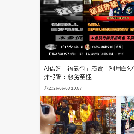
AI偽造「福氣包」義賣！利用白
炸報警：惡劣至極
2026/05/03 10:57