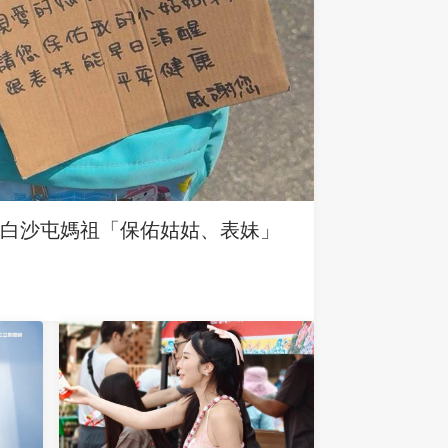
求白沙屯媽祖「保佑姑姑、表妹」