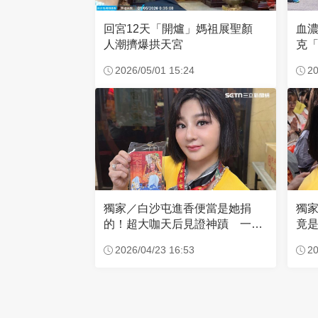
回宮12天「開爐」媽祖展聖顏
血
人潮擠爆拱天宮
克「
因
2026/05/01 15:24
20
獨家／白沙屯進香便當是她捐
獨
的！超大咖天后見證神蹟 一靠
竟是
近媽祖就爆哭
小
2026/04/23 16:53
20