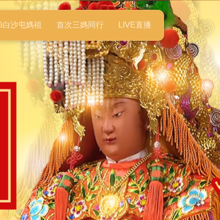
26白沙屯媽祖
首次三媽同行
LIVE直播