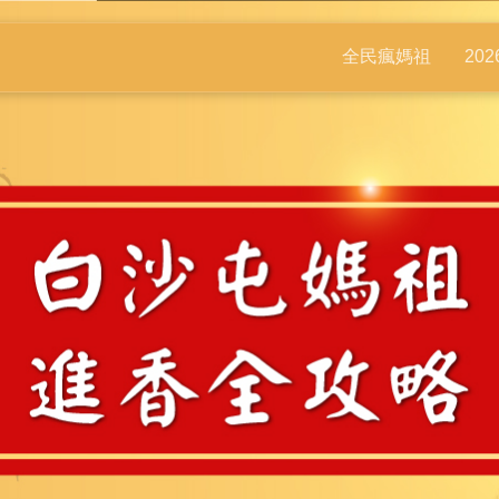
全民瘋媽祖
20