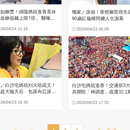
濃如糖漿！婦隨媽祖進香竟休
獨家／淚崩！香燈腳苦尋
血糖值飆上限7倍」 醫曝原
90歲紅龜粿阿嬤人生謝幕
26/04/24 11:16
2026/04/23 06:00
家／白沙屯媽祖刈火唸疏文！
白沙屯媽祖進香！交通部3
超大咖天后 包尿布忍尿5
具聯防「神調度」疏運32.1
時不喊累
新高
26/04/23 16:36
2026/04/22 17:31
上一頁
1
2
3
下一頁