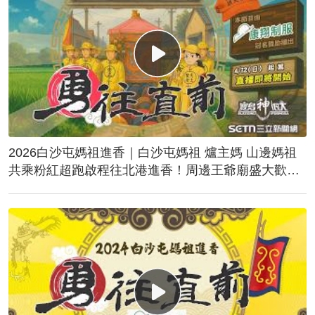
2026白沙屯媽祖進香｜白沙屯媽祖 爐主媽 山邊媽祖
共乘粉紅超跑啟程往北港進香！周邊王爺廟盛大歡
送！