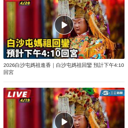
2026白沙屯媽祖進香｜白沙屯媽祖回鑾 預計下午4:10
回宮