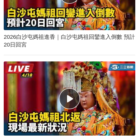
2026白沙屯媽祖進香｜白沙屯媽祖回鑾進入倒數 預計
20日回宮