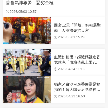
善會氣炸報警：惡劣至極
2026/05/03 10:57
回宮12天「開爐」媽祖展聖
顏 人潮擠爆拱天宮
2026/05/01 15:24
血濃如糖漿！婦隨媽祖進香
竟休克「血糖值飆上限7
倍」 醫曝原因
2026/04/24 11:16
獨家／白沙屯進香便當是她
捐的！超大咖天后見證神
蹟 一靠近媽祖就爆哭
2026/04/23 16:53