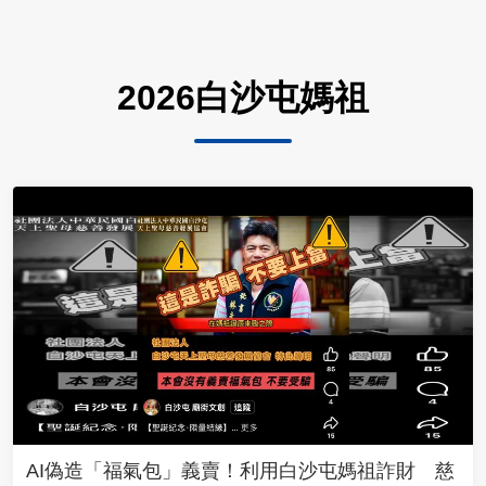
2026白沙屯媽祖
AI偽造「福氣包」義賣！利用白沙屯媽祖詐財 慈