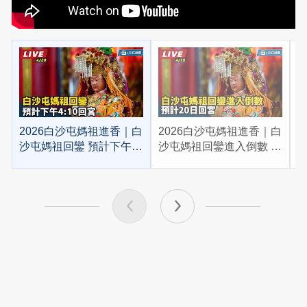
2026白沙屯媽祖進香｜白
2026白沙屯媽祖進香｜白
2
沙屯媽祖回鑾 預計下午
沙屯媽祖回鑾進入倒數 預
4:10回宮
計20日回宮