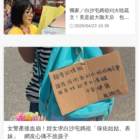
獨家／白沙屯媽祖刈火唸疏
文！竟是超大咖天后 包尿
布忍尿5小時不喊累
2026/04/23 16:36
女警產後血崩！姪女求白沙屯媽祖「保佑姑姑、表
妹」 網友心痛不捨孩子