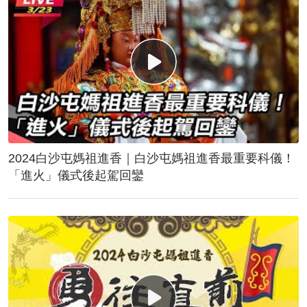
2024白沙屯媽祖進香｜白沙屯媽祖進香最重要科儀！
「進火」儀式後起駕回鑾