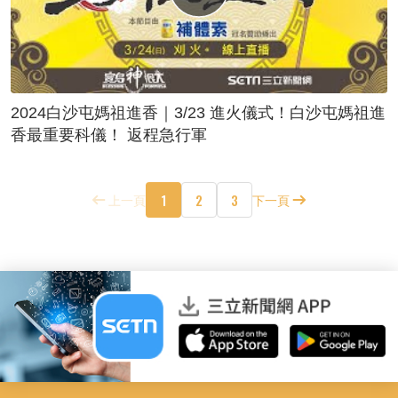
2024白沙屯媽祖進香｜3/23 進火儀式！白沙屯媽祖進
香最重要科儀！ 返程急行軍
1
2
3
上一頁
下一頁