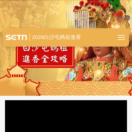
白沙屯媽祖進香全紀錄
2026白沙屯媽祖進香