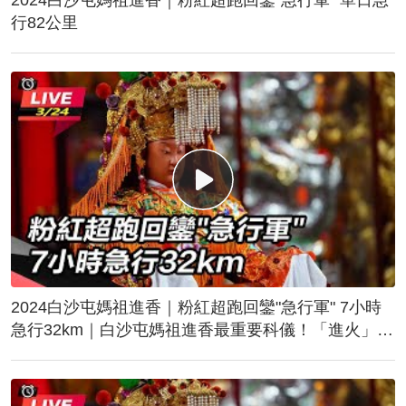
行82公里
2024白沙屯媽祖進香｜粉紅超跑回鑾"急行軍" 7小時
急行32km｜白沙屯媽祖進香最重要科儀！「進火」儀
式後起駕回鑾