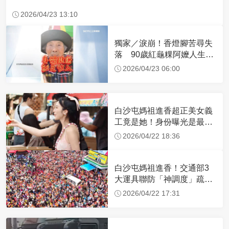
2026/04/23 13:10
獨家／淚崩！香燈腳苦尋失
落 90歲紅龜粿阿嬤人生謝
幕
2026/04/23 06:00
白沙屯媽祖進香超正美女義
工竟是她！身份曝光是最美
禮生 一輩子不結婚
2026/04/22 18:36
白沙屯媽祖進香！交通部3
大運具聯防「神調度」疏運
32.1萬創新高
2026/04/22 17:31