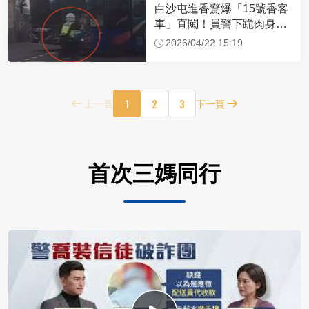
白沙屯進香驚爆「15號香客
車」直闖！員警下跪肉身擋
車：讓行人先過
2026/04/22 15:19
1
2
3
上一頁
下一頁
首次三媽同行