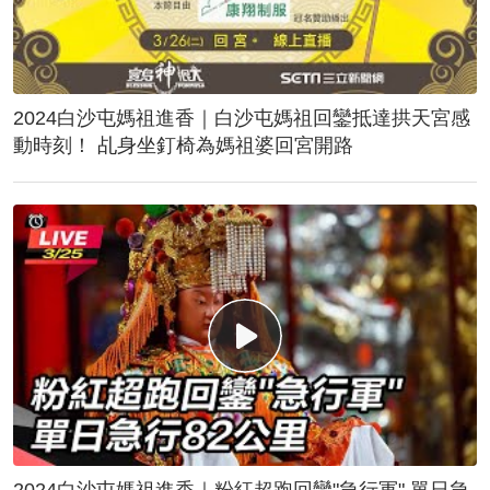
2024白沙屯媽祖進香｜白沙屯媽祖回鑾抵達拱天宮感
動時刻！ 乩身坐釘椅為媽祖婆回宮開路
2024白沙屯媽祖進香｜粉紅超跑回鑾"急行軍" 單日急