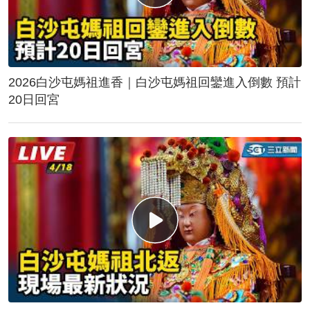
2026白沙屯媽祖進香｜白沙屯媽祖回鑾進入倒數 預計
20日回宮