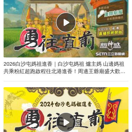
2026白沙屯媽祖進香｜白沙屯媽祖 爐主媽 山邊媽祖
共乘粉紅超跑啟程往北港進香！周邊王爺廟盛大歡
送！