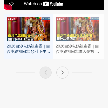
2026白沙屯媽祖進香｜白
2026白沙屯媽祖進香｜白
2
沙屯媽祖回鑾 預計下午
沙屯媽祖回鑾進入倒數 預
4:10回宮
計20日回宮