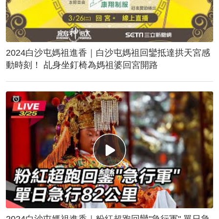
2024白沙屯媽祖進香｜白沙屯媽祖回鑾抵達拱天宮感
動時刻！ 乩身坐釘椅為媽祖婆回宮開路
2024白沙屯媽祖進香｜粉紅超跑回鑾"急行軍" 單日急