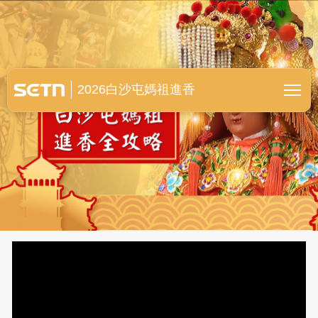
白沙屯媽祖進香全紀錄
2026白沙屯媽祖進香