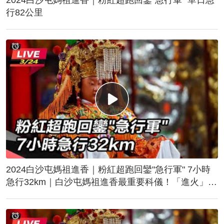
行82公里
2024白沙屯媽祖進香｜粉紅超跑回鑾"急行軍" 7小時
急行32km｜白沙屯媽祖進香最重要科儀！「進火」儀
式後起駕回鑾