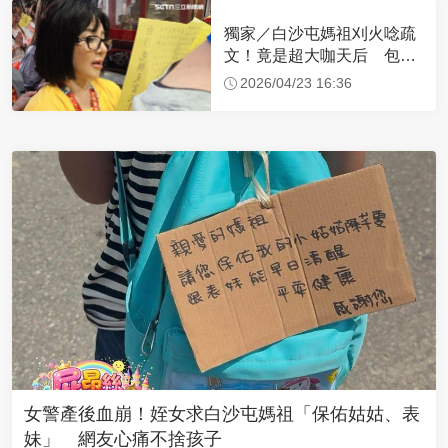
獨家／白沙屯媽祖刈火唸疏
文！竟是超大咖天后 包尿
布忍尿5小時不喊累
2026/04/23 16:36
女警產後血崩！姪女求白沙屯媽祖「保佑姑姑、表
妹」 網友心痛不捨孩子