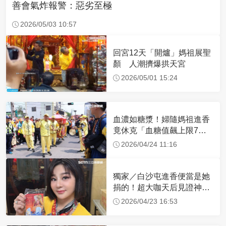
善會氣炸報警：惡劣至極
2026/05/03 10:57
回宮12天「開爐」媽祖展聖
顏 人潮擠爆拱天宮
2026/05/01 15:24
血濃如糖漿！婦隨媽祖進香
竟休克「血糖值飆上限7
倍」 醫曝原因
2026/04/24 11:16
獨家／白沙屯進香便當是她
捐的！超大咖天后見證神
蹟 一靠近媽祖就爆哭
2026/04/23 16:53