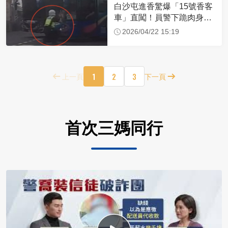
白沙屯進香驚爆「15號香客
車」直闖！員警下跪肉身擋
車：讓行人先過
2026/04/22 15:19
1
2
3
上一頁
下一頁
首次三媽同行