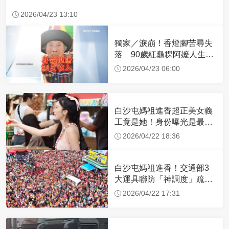
2026/04/23 13:10
獨家／淚崩！香燈腳苦尋失
落 90歲紅龜粿阿嬤人生謝
幕
2026/04/23 06:00
白沙屯媽祖進香超正美女義
工竟是她！身份曝光是最美
禮生 一輩子不結婚
2026/04/22 18:36
白沙屯媽祖進香！交通部3
大運具聯防「神調度」疏運
32.1萬創新高
2026/04/22 17:31