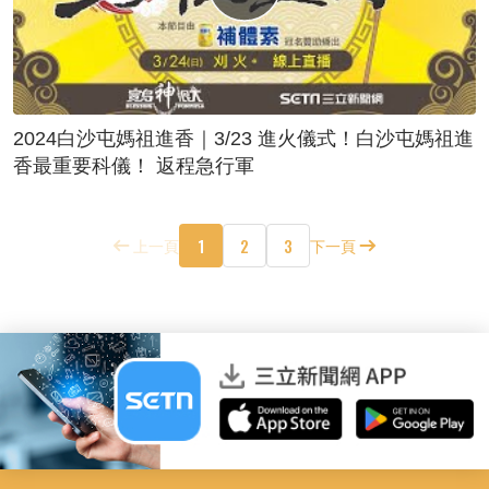
2024白沙屯媽祖進香｜3/23 進火儀式！白沙屯媽祖進
香最重要科儀！ 返程急行軍
1
2
3
上一頁
下一頁