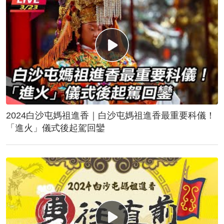
2024白沙屯媽祖進香｜白沙屯媽祖進香最重要科儀！
「進火」儀式後起駕回鑾