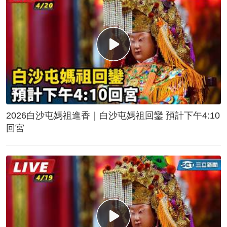
2026白沙屯媽祖進香｜白沙屯媽祖回鑾 預計下午4:10
回宮