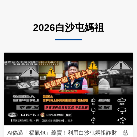
2026白沙屯媽祖
AI偽造「福氣包」義賣！利用白沙屯媽祖詐財 慈