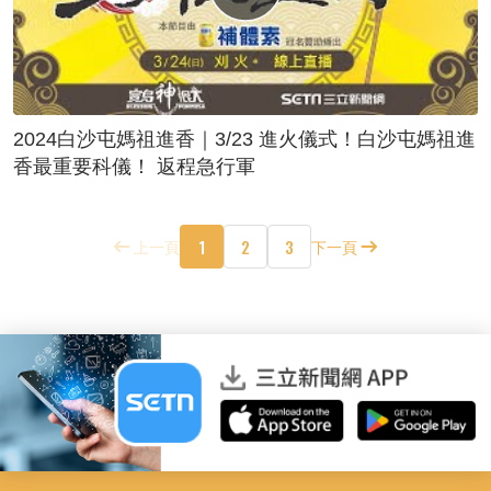
2024白沙屯媽祖進香｜3/23 進火儀式！白沙屯媽祖進
香最重要科儀！ 返程急行軍
1
2
3
上一頁
下一頁