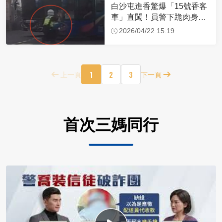
白沙屯進香驚爆「15號香客
車」直闖！員警下跪肉身擋
車：讓行人先過
2026/04/22 15:19
1
2
3
上一頁
下一頁
首次三媽同行