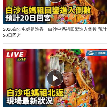
2026白沙屯媽祖進香｜白沙屯媽祖回鑾進入倒數 預計
20日回宮