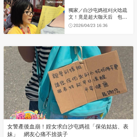
獨家／白沙屯媽祖刈火唸疏
文！竟是超大咖天后 包尿
布忍尿5小時不喊累
2026/04/23 16:36
女警產後血崩！姪女求白沙屯媽祖「保佑姑姑、表
妹」 網友心痛不捨孩子