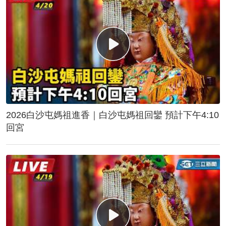
2026白沙屯媽祖進香｜白沙屯媽祖回鑾 預計下午4:10
回宮