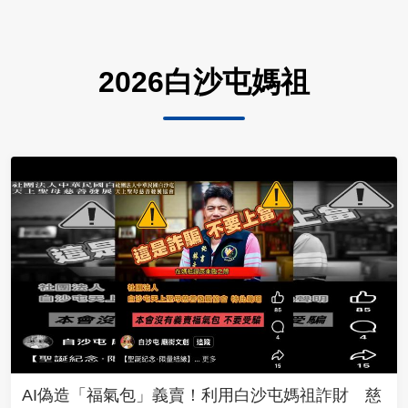
2026白沙屯媽祖
AI偽造「福氣包」義賣！利用白沙屯媽祖詐財 慈