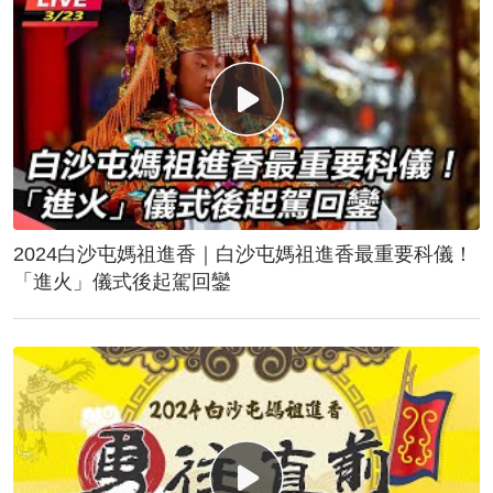
2024白沙屯媽祖進香｜白沙屯媽祖進香最重要科儀！
「進火」儀式後起駕回鑾