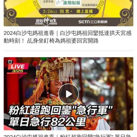
2024白沙屯媽祖進香｜白沙屯媽祖回鑾抵達拱天宮感
動時刻！ 乩身坐釘椅為媽祖婆回宮開路
2024白沙屯媽祖進香｜粉紅超跑回鑾"急行軍" 單日急