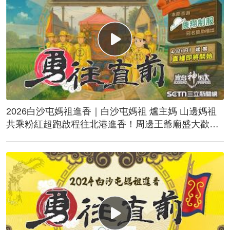
2026白沙屯媽祖進香｜白沙屯媽祖 爐主媽 山邊媽祖
共乘粉紅超跑啟程往北港進香！周邊王爺廟盛大歡
送！