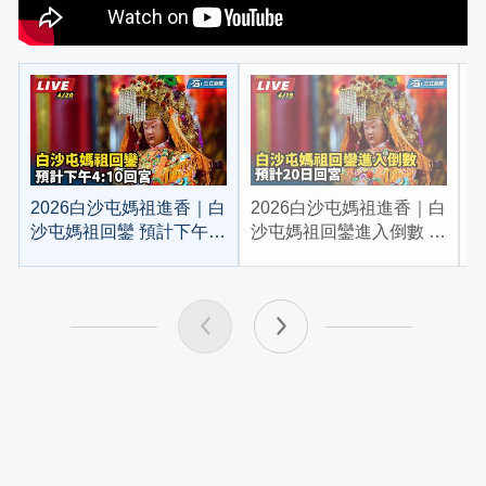
2026白沙屯媽祖進香｜白
2026白沙屯媽祖進香｜白
2
沙屯媽祖回鑾 預計下午
沙屯媽祖回鑾進入倒數 預
4:10回宮
計20日回宮