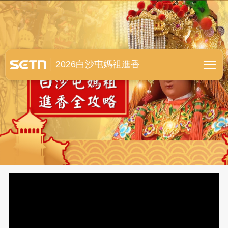
白沙屯媽祖進香全紀錄
2026白沙屯媽祖進香