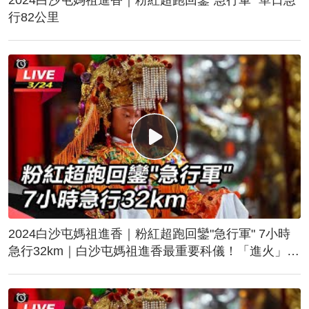
行82公里
2024白沙屯媽祖進香｜粉紅超跑回鑾"急行軍" 7小時
急行32km｜白沙屯媽祖進香最重要科儀！「進火」儀
式後起駕回鑾