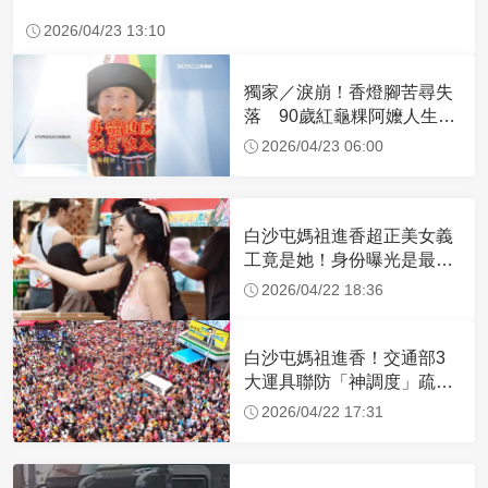
2026/04/23 13:10
獨家／淚崩！香燈腳苦尋失
落 90歲紅龜粿阿嬤人生謝
幕
2026/04/23 06:00
白沙屯媽祖進香超正美女義
工竟是她！身份曝光是最美
禮生 一輩子不結婚
2026/04/22 18:36
白沙屯媽祖進香！交通部3
大運具聯防「神調度」疏運
32.1萬創新高
2026/04/22 17:31