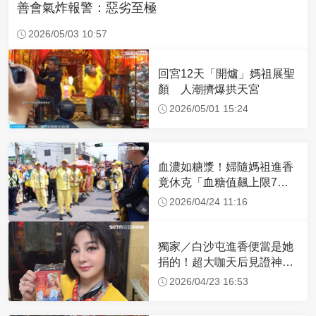
善會氣炸報警：惡劣至極
2026/05/03 10:57
回宮12天「開爐」媽祖展聖
顏 人潮擠爆拱天宮
2026/05/01 15:24
血濃如糖漿！婦隨媽祖進香
竟休克「血糖值飆上限7
倍」 醫曝原因
2026/04/24 11:16
獨家／白沙屯進香便當是她
捐的！超大咖天后見證神
蹟 一靠近媽祖就爆哭
2026/04/23 16:53