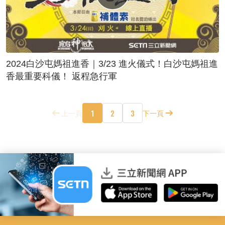
2024白沙屯媽祖進香｜3/23 進火儀式！白沙屯媽祖進
香最重要科儀！ 返程急行軍
1
2
3
上一頁
下一頁