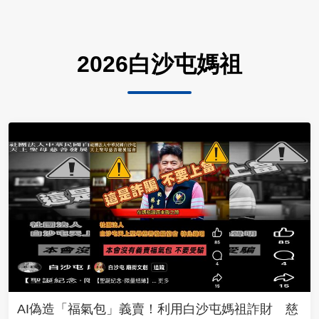
2026白沙屯媽祖
AI偽造「福氣包」義賣！利用白沙屯媽祖詐財 慈