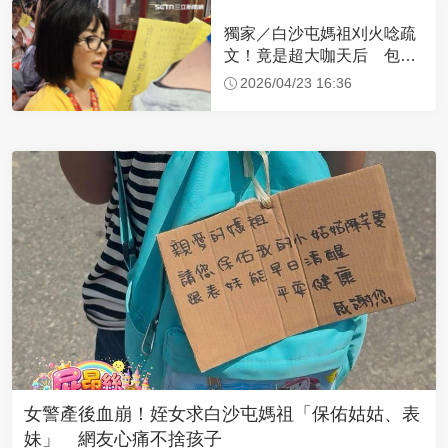
獨家／白沙屯媽祖刈火唸疏
文！竟是超大咖天后 包尿
布忍尿5小時不喊累
2026/04/23 16:36
女警產後血崩！姪女求白沙屯媽祖「保佑姑姑、表
妹」 網友心痛不捨孩子