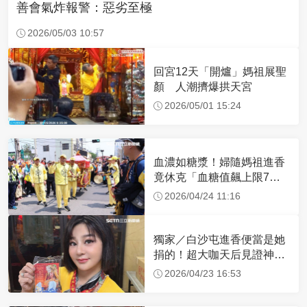
善會氣炸報警：惡劣至極
2026/05/03 10:57
回宮12天「開爐」媽祖展聖
顏 人潮擠爆拱天宮
2026/05/01 15:24
血濃如糖漿！婦隨媽祖進香
竟休克「血糖值飆上限7
倍」 醫曝原因
2026/04/24 11:16
獨家／白沙屯進香便當是她
捐的！超大咖天后見證神
蹟 一靠近媽祖就爆哭
2026/04/23 16:53