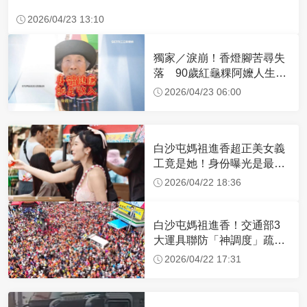
2026/04/23 13:10
獨家／淚崩！香燈腳苦尋失
落 90歲紅龜粿阿嬤人生謝
幕
2026/04/23 06:00
白沙屯媽祖進香超正美女義
工竟是她！身份曝光是最美
禮生 一輩子不結婚
2026/04/22 18:36
白沙屯媽祖進香！交通部3
大運具聯防「神調度」疏運
32.1萬創新高
2026/04/22 17:31