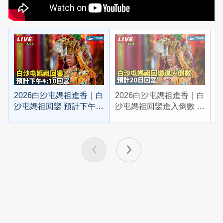
2026白沙屯媽祖進香｜白
2026白沙屯媽祖進香｜白
2
沙屯媽祖回鑾 預計下午
沙屯媽祖回鑾進入倒數 預
4:10回宮
計20日回宮