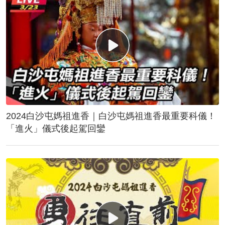
2024白沙屯媽祖進香｜白沙屯媽祖進香最重要科儀！
「進火」儀式後起駕回鑾