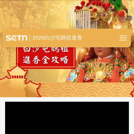
白沙屯媽祖進香全紀錄
2026白沙屯媽祖進香