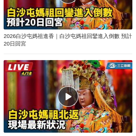
2026白沙屯媽祖進香｜白沙屯媽祖回鑾進入倒數 預計
20日回宮