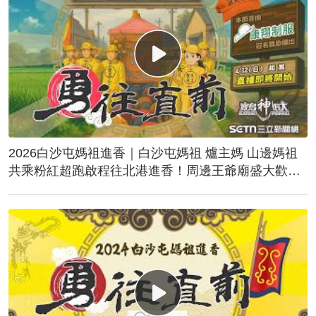
2026白沙屯媽祖進香｜白沙屯媽祖 爐主媽 山邊媽祖
共乘粉紅超跑啟程往北港進香！周邊王爺廟盛大歡
送！