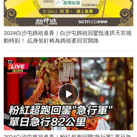
2024白沙屯媽祖進香｜白沙屯媽祖回鑾抵達拱天宮感
動時刻！ 乩身坐釘椅為媽祖婆回宮開路
2024白沙屯媽祖進香｜粉紅超跑回鑾"急行軍" 單日急