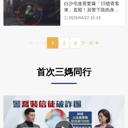
白沙屯進香驚爆「15號香客
車」直闖！員警下跪肉身擋
車：讓行人先過
2026/04/22 15:19
1
2
3
上一頁
下一頁
首次三媽同行