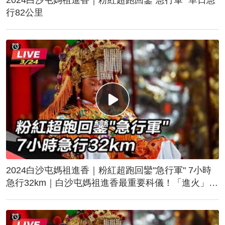
行82公里
2024白沙屯媽祖進香｜粉紅超跑回鑾"急行軍" 7小時
急行32km｜白沙屯媽祖進香最重要科儀！「進火」儀
式後起駕回鑾