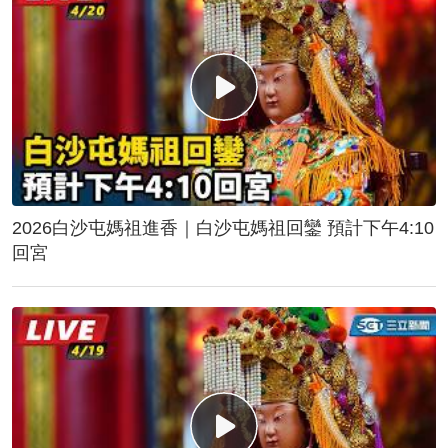
2026白沙屯媽祖進香｜白沙屯媽祖回鑾 預計下午4:10
回宮