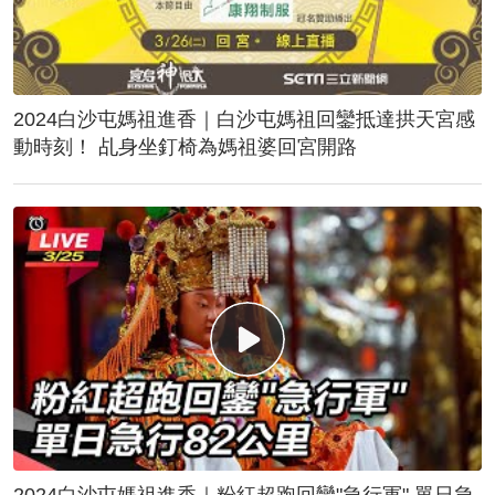
2024白沙屯媽祖進香｜白沙屯媽祖回鑾抵達拱天宮感
動時刻！ 乩身坐釘椅為媽祖婆回宮開路
2024白沙屯媽祖進香｜粉紅超跑回鑾"急行軍" 單日急