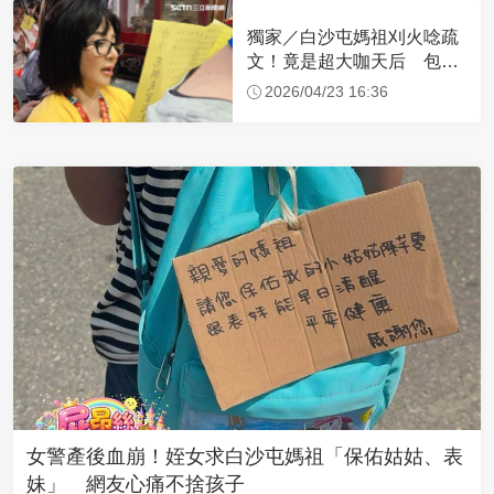
獨家／白沙屯媽祖刈火唸疏
文！竟是超大咖天后 包尿
布忍尿5小時不喊累
2026/04/23 16:36
女警產後血崩！姪女求白沙屯媽祖「保佑姑姑、表
妹」 網友心痛不捨孩子