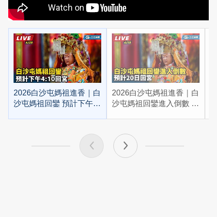
2026白沙屯媽祖進香｜白
2026白沙屯媽祖進香｜白
2
沙屯媽祖回鑾 預計下午
沙屯媽祖回鑾進入倒數 預
4:10回宮
計20日回宮