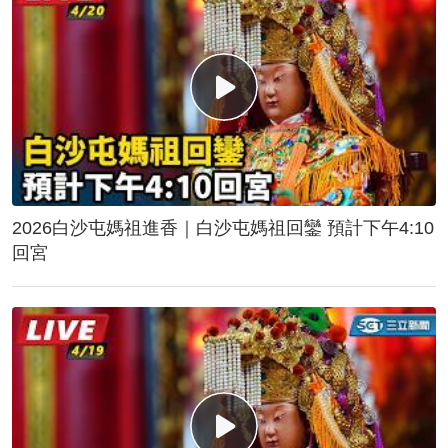
2026白沙屯媽祖進香｜白沙屯媽祖回鑾 預計下午4:10
回宮