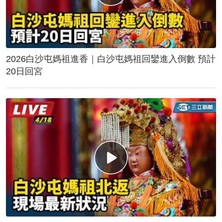
2026白沙屯媽祖進香｜白沙屯媽祖回鑾進入倒數 預計
20日回宮