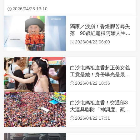
2026/04/23 13:10
獨家／淚崩！香燈腳苦尋失
落 90歲紅龜粿阿嬤人生謝
幕
2026/04/23 06:00
白沙屯媽祖進香超正美女義
工竟是她！身份曝光是最美
禮生 一輩子不結婚
2026/04/22 18:36
白沙屯媽祖進香！交通部3
大運具聯防「神調度」疏運
32.1萬創新高
2026/04/22 17:31