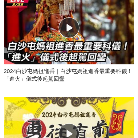
2024白沙屯媽祖進香｜白沙屯媽祖進香最重要科儀！
「進火」儀式後起駕回鑾