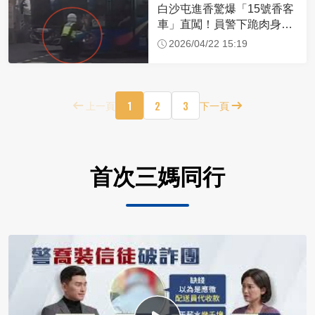
白沙屯進香驚爆「15號香客
車」直闖！員警下跪肉身擋
車：讓行人先過
2026/04/22 15:19
1
2
3
上一頁
下一頁
首次三媽同行