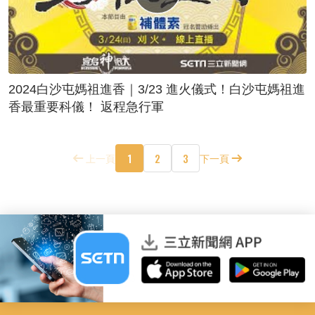
2024白沙屯媽祖進香｜3/23 進火儀式！白沙屯媽祖進
香最重要科儀！ 返程急行軍
1
2
3
上一頁
下一頁