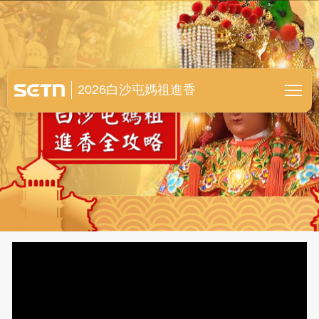
白沙屯媽祖進香全紀錄
2026白沙屯媽祖進香