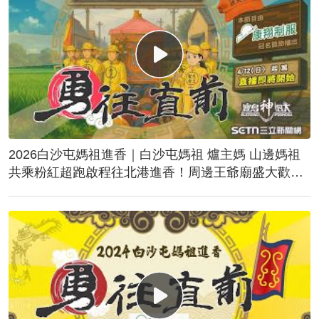
2026白沙屯媽祖進香｜白沙屯媽祖 爐主媽 山邊媽祖
共乘粉紅超跑啟程往北港進香！周邊王爺廟盛大歡
送！