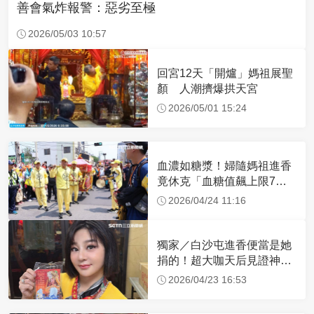
善會氣炸報警：惡劣至極
2026/05/03 10:57
回宮12天「開爐」媽祖展聖
顏 人潮擠爆拱天宮
2026/05/01 15:24
血濃如糖漿！婦隨媽祖進香
竟休克「血糖值飆上限7
倍」 醫曝原因
2026/04/24 11:16
獨家／白沙屯進香便當是她
捐的！超大咖天后見證神
蹟 一靠近媽祖就爆哭
2026/04/23 16:53