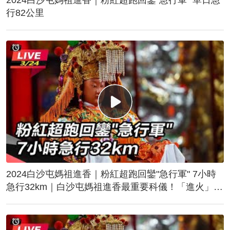
行82公里
2024白沙屯媽祖進香｜粉紅超跑回鑾"急行軍" 7小時
急行32km｜白沙屯媽祖進香最重要科儀！「進火」儀
式後起駕回鑾