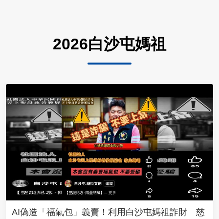
2026白沙屯媽祖
AI偽造「福氣包」義賣！利用白沙屯媽祖詐財 慈