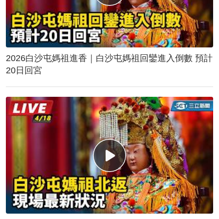
2026白沙屯媽祖進香｜白沙屯媽祖回鑾進入倒數 預計
20日回宮