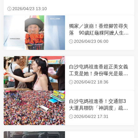
2026/04/23 13:10
獨家／淚崩！香燈腳苦尋失
落 90歲紅龜粿阿嬤人生謝
幕
2026/04/23 06:00
白沙屯媽祖進香超正美女義
工竟是她！身份曝光是最美
禮生 一輩子不結婚
2026/04/22 18:36
白沙屯媽祖進香！交通部3
大運具聯防「神調度」疏運
32.1萬創新高
2026/04/22 17:31