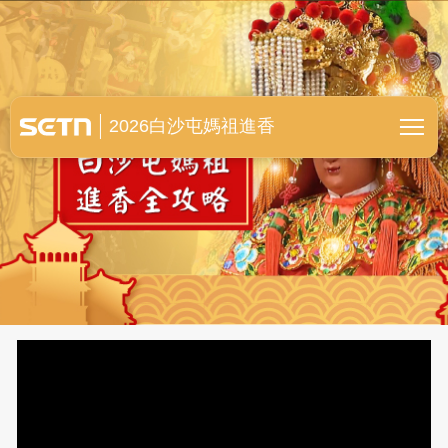
白沙屯媽祖進香全紀錄
2026白沙屯媽祖進香