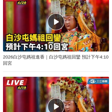
2026白沙屯媽祖進香｜白沙屯媽祖回鑾 預計下午4:10
回宮