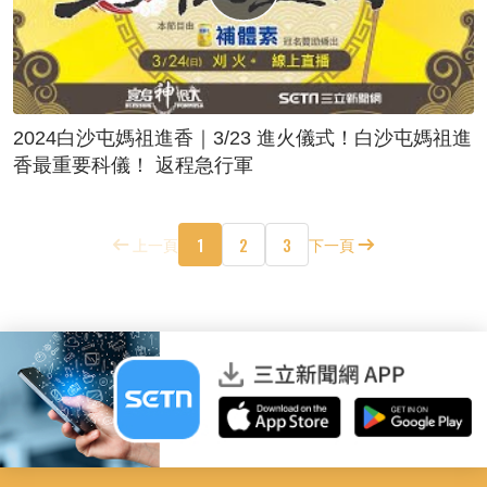
2024白沙屯媽祖進香｜3/23 進火儀式！白沙屯媽祖進
香最重要科儀！ 返程急行軍
1
2
3
上一頁
下一頁