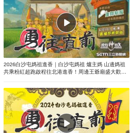
2026白沙屯媽祖進香｜白沙屯媽祖 爐主媽 山邊媽祖
共乘粉紅超跑啟程往北港進香！周邊王爺廟盛大歡
送！