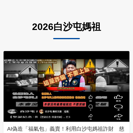
2026白沙屯媽祖
AI偽造「福氣包」義賣！利用白沙屯媽祖詐財 慈