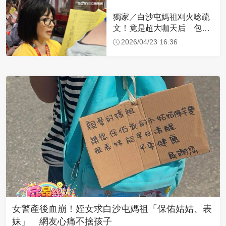
獨家／白沙屯媽祖刈火唸疏
文！竟是超大咖天后 包尿
布忍尿5小時不喊累
2026/04/23 16:36
女警產後血崩！姪女求白沙屯媽祖「保佑姑姑、表
妹」 網友心痛不捨孩子