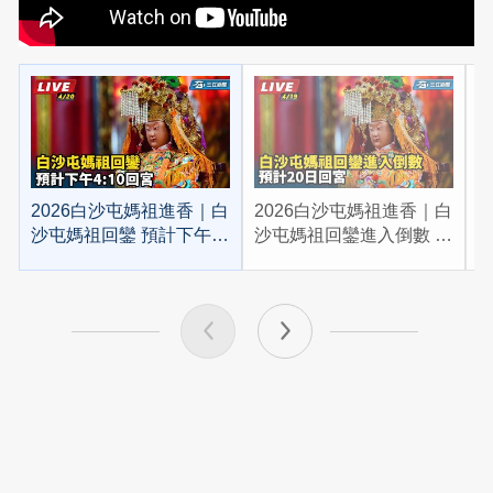
2026白沙屯媽祖進香｜白
2026白沙屯媽祖進香｜白
2
沙屯媽祖回鑾 預計下午
沙屯媽祖回鑾進入倒數 預
4:10回宮
計20日回宮