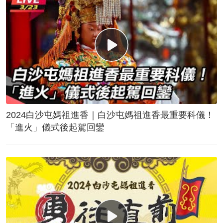
2024白沙屯媽祖進香｜白沙屯媽祖進香最重要科儀！
「進火」儀式後起駕回鑾