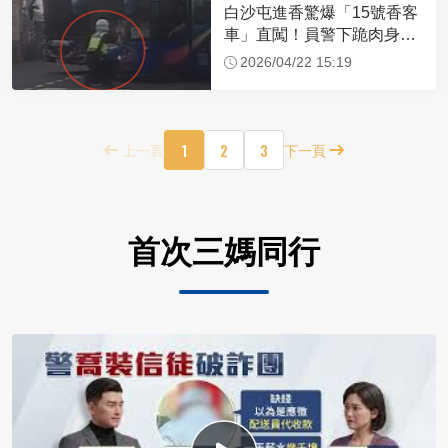
白沙屯進香驚爆「15號香客
車」直闖！員警下跪肉身擋
車：讓行人先過
2026/04/22 15:19
1
2
3
上一頁
下一頁
首次三媽同行