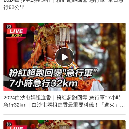
行82公里
2024白沙屯媽祖進香｜粉紅超跑回鑾"急行軍" 7小時
急行32km｜白沙屯媽祖進香最重要科儀！「進火」儀
式後起駕回鑾