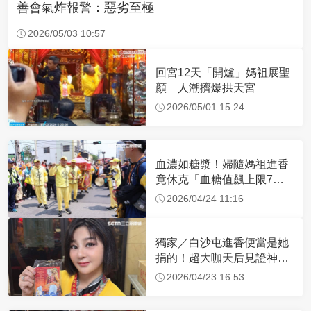
善會氣炸報警：惡劣至極
2026/05/03 10:57
回宮12天「開爐」媽祖展聖
顏 人潮擠爆拱天宮
2026/05/01 15:24
血濃如糖漿！婦隨媽祖進香
竟休克「血糖值飆上限7
倍」 醫曝原因
2026/04/24 11:16
獨家／白沙屯進香便當是她
捐的！超大咖天后見證神
蹟 一靠近媽祖就爆哭
2026/04/23 16:53