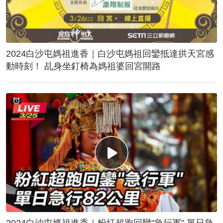
2024白沙屯媽祖進香｜白沙屯媽祖回鑾抵達拱天宮感
動時刻！ 乩身坐釘椅為媽祖婆回宮開路
2024白沙屯媽祖進香｜粉紅超跑回鑾"急行軍" 單日急