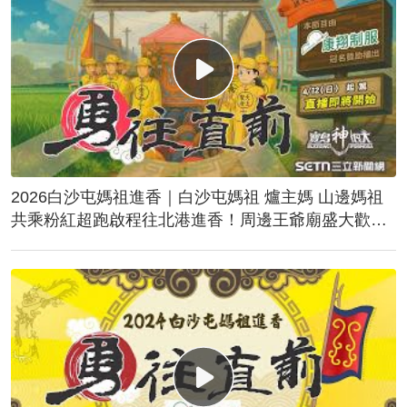
2026白沙屯媽祖進香｜白沙屯媽祖 爐主媽 山邊媽祖
共乘粉紅超跑啟程往北港進香！周邊王爺廟盛大歡
送！