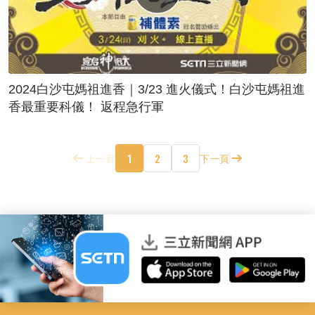
2024白沙屯媽祖進香｜3/23 進火儀式！白沙屯媽祖進
香最重要科儀！ 返程急行軍
1
2
3
上一頁
下一頁