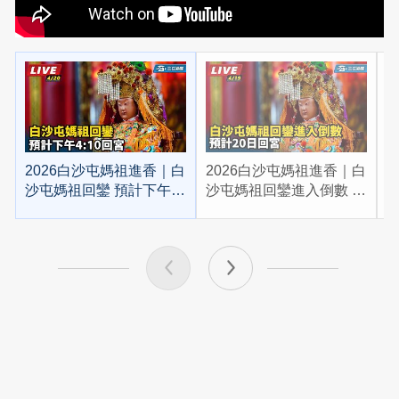
2026白沙屯媽祖進香｜白
2026白沙屯媽祖進香｜白
2
沙屯媽祖回鑾 預計下午
沙屯媽祖回鑾進入倒數 預
4:10回宮
計20日回宮