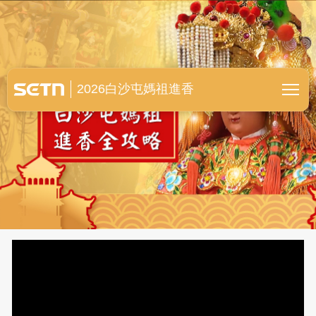
白沙屯媽祖進香全紀錄
2026白沙屯媽祖進香