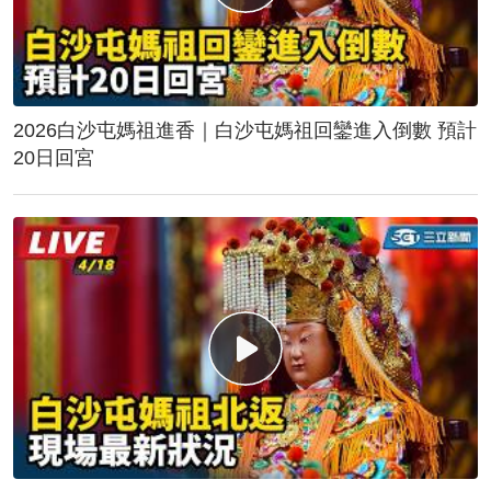
2026白沙屯媽祖進香｜白沙屯媽祖回鑾進入倒數 預計
20日回宮