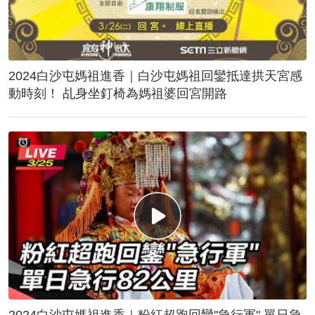
2024白沙屯媽祖進香｜白沙屯媽祖回鑾抵達拱天宮感
動時刻！ 乩身坐釘椅為媽祖婆回宮開路
2024白沙屯媽祖進香｜粉紅超跑回鑾"急行軍" 單日急