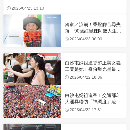
2026/04/23 13:10
獨家／淚崩！香燈腳苦尋失
落 90歲紅龜粿阿嬤人生謝
幕
2026/04/23 06:00
白沙屯媽祖進香超正美女義
工竟是她！身份曝光是最美
禮生 一輩子不結婚
2026/04/22 18:36
白沙屯媽祖進香！交通部3
大運具聯防「神調度」疏運
32.1萬創新高
2026/04/22 17:31