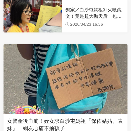
獨家／白沙屯媽祖刈火唸疏
文！竟是超大咖天后 包尿
布忍尿5小時不喊累
2026/04/23 16:36
女警產後血崩！姪女求白沙屯媽祖「保佑姑姑、表
妹」 網友心痛不捨孩子