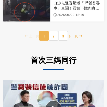
白沙屯進香驚爆「15號香客
車」直闖！員警下跪肉身擋
車：讓行人先過
2026/04/22 15:19
1
2
3
上一頁
下一頁
首次三媽同行