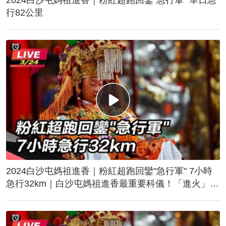
行82公里
2024白沙屯媽祖進香｜粉紅超跑回鑾"急行軍" 7小時
急行32km｜白沙屯媽祖進香最重要科儀！「進火」儀
式後起駕回鑾