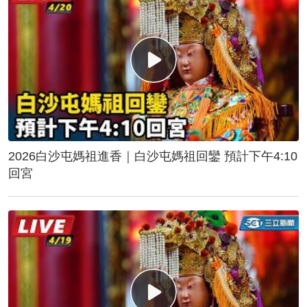
2026白沙屯媽祖進香｜白沙屯媽祖回鑾 預計下午4:10
回宮