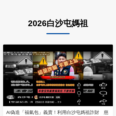
2026白沙屯媽祖
AI偽造「福氣包」義賣！利用白沙屯媽祖詐財 慈