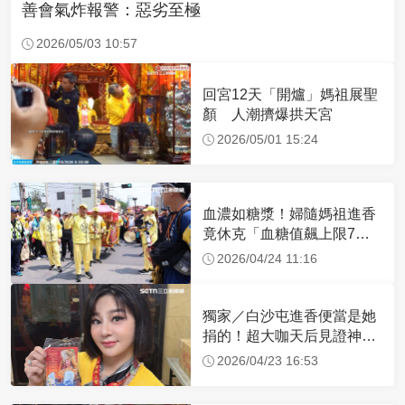
善會氣炸報警：惡劣至極
2026/05/03 10:57
回宮12天「開爐」媽祖展聖
顏 人潮擠爆拱天宮
2026/05/01 15:24
血濃如糖漿！婦隨媽祖進香
竟休克「血糖值飆上限7
倍」 醫曝原因
2026/04/24 11:16
獨家／白沙屯進香便當是她
捐的！超大咖天后見證神
蹟 一靠近媽祖就爆哭
2026/04/23 16:53