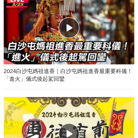
2024白沙屯媽祖進香｜白沙屯媽祖進香最重要科儀！
「進火」儀式後起駕回鑾