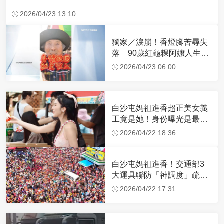
2026/04/23 13:10
獨家／淚崩！香燈腳苦尋失
落 90歲紅龜粿阿嬤人生謝
幕
2026/04/23 06:00
白沙屯媽祖進香超正美女義
工竟是她！身份曝光是最美
禮生 一輩子不結婚
2026/04/22 18:36
白沙屯媽祖進香！交通部3
大運具聯防「神調度」疏運
32.1萬創新高
2026/04/22 17:31