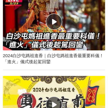
2024白沙屯媽祖進香｜白沙屯媽祖進香最重要科儀！
「進火」儀式後起駕回鑾