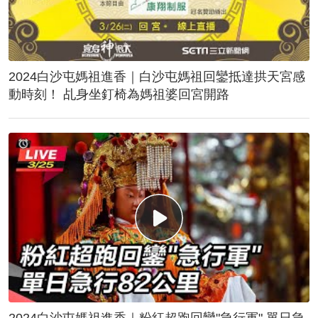
2024白沙屯媽祖進香｜白沙屯媽祖回鑾抵達拱天宮感
動時刻！ 乩身坐釘椅為媽祖婆回宮開路
2024白沙屯媽祖進香｜粉紅超跑回鑾"急行軍" 單日急