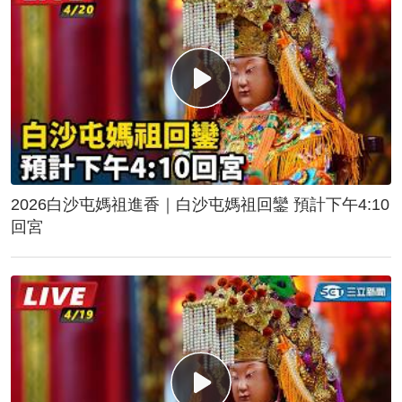
2026白沙屯媽祖進香｜白沙屯媽祖回鑾 預計下午4:10
回宮