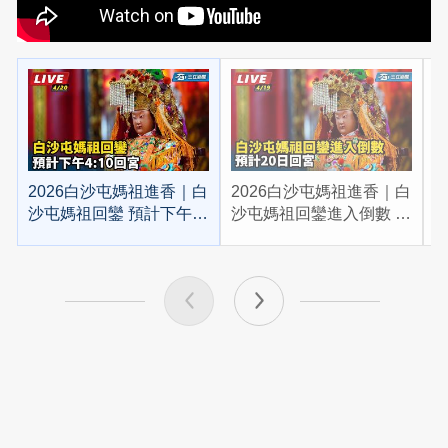
2026白沙屯媽祖進香｜白
2026白沙屯媽祖進香｜白
2
沙屯媽祖回鑾 預計下午
沙屯媽祖回鑾進入倒數 預
4:10回宮
計20日回宮