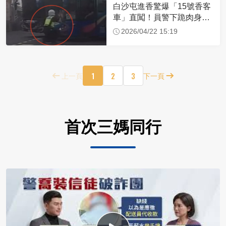
白沙屯進香驚爆「15號香客
車」直闖！員警下跪肉身擋
車：讓行人先過
2026/04/22 15:19
1
2
3
上一頁
下一頁
首次三媽同行