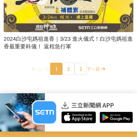
2024白沙屯媽祖進香｜3/23 進火儀式！白沙屯媽祖進
香最重要科儀！ 返程急行軍
1
2
3
上一頁
下一頁