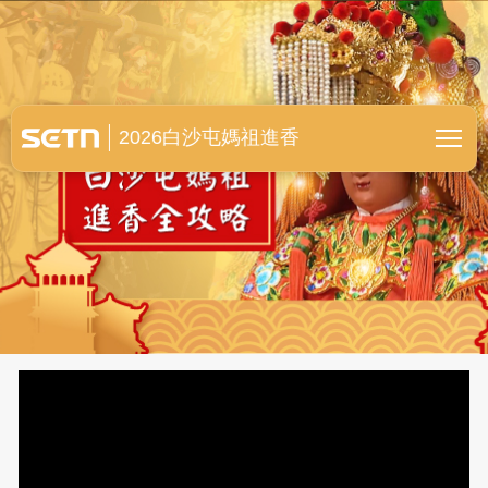
白沙屯媽祖進香全紀錄
2026白沙屯媽祖進香