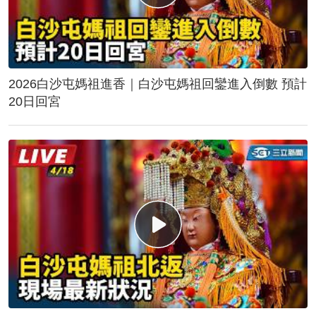
2026白沙屯媽祖進香｜白沙屯媽祖回鑾進入倒數 預計
20日回宮