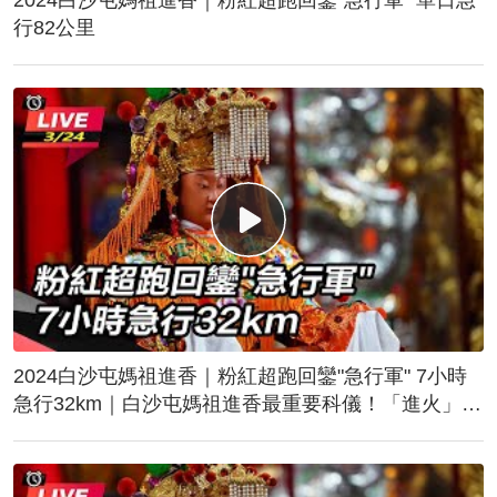
行82公里
2024白沙屯媽祖進香｜粉紅超跑回鑾"急行軍" 7小時
急行32km｜白沙屯媽祖進香最重要科儀！「進火」儀
式後起駕回鑾