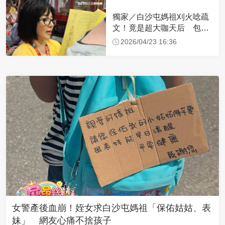
獨家／白沙屯媽祖刈火唸疏
文！竟是超大咖天后 包尿
布忍尿5小時不喊累
2026/04/23 16:36
女警產後血崩！姪女求白沙屯媽祖「保佑姑姑、表
妹」 網友心痛不捨孩子