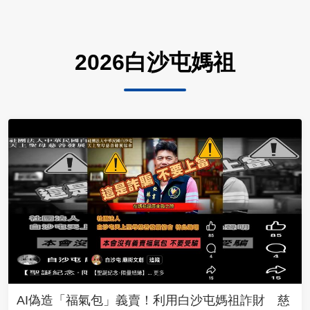
2026白沙屯媽祖
AI偽造「福氣包」義賣！利用白沙屯媽祖詐財 慈