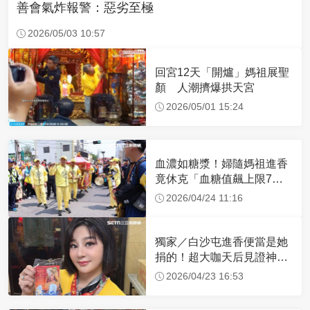
善會氣炸報警：惡劣至極
2026/05/03 10:57
回宮12天「開爐」媽祖展聖
顏 人潮擠爆拱天宮
2026/05/01 15:24
血濃如糖漿！婦隨媽祖進香
竟休克「血糖值飆上限7
倍」 醫曝原因
2026/04/24 11:16
獨家／白沙屯進香便當是她
捐的！超大咖天后見證神
蹟 一靠近媽祖就爆哭
2026/04/23 16:53