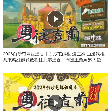
2026白沙屯媽祖進香｜白沙屯媽祖 爐主媽 山邊媽祖
共乘粉紅超跑啟程往北港進香！周邊王爺廟盛大歡
送！