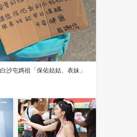
求白沙屯媽祖「保佑姑姑、表妹」