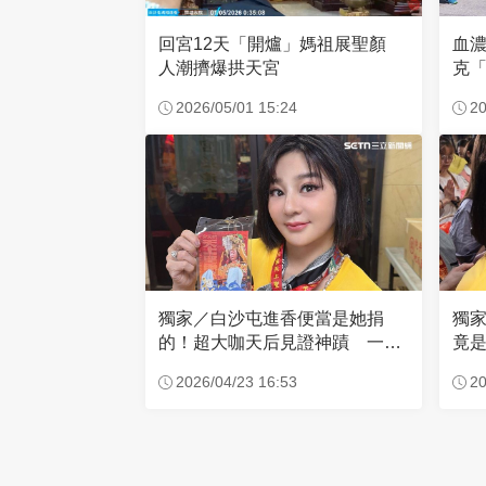
回宮12天「開爐」媽祖展聖顏
血
人潮擠爆拱天宮
克「
因
2026/05/01 15:24
20
獨家／白沙屯進香便當是她捐
獨
的！超大咖天后見證神蹟 一靠
竟是
近媽祖就爆哭
小
2026/04/23 16:53
20