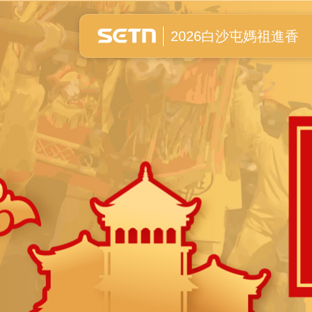
白沙屯媽祖進香全紀錄
2026白沙屯媽祖進香