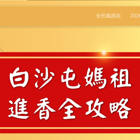
全民瘋媽祖
20