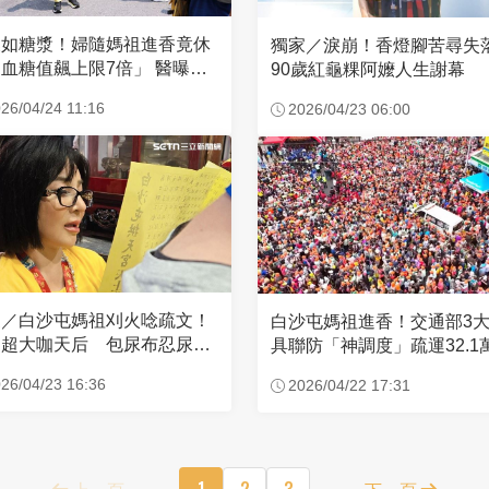
濃如糖漿！婦隨媽祖進香竟休
獨家／淚崩！香燈腳苦尋
血糖值飆上限7倍」 醫曝原
90歲紅龜粿阿嬤人生謝幕
26/04/24 11:16
2026/04/23 06:00
家／白沙屯媽祖刈火唸疏文！
白沙屯媽祖進香！交通部3
超大咖天后 包尿布忍尿5
具聯防「神調度」疏運32.1
時不喊累
新高
26/04/23 16:36
2026/04/22 17:31
上一頁
1
2
3
下一頁