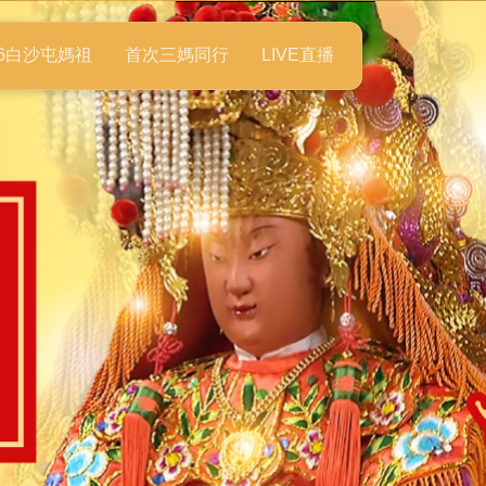
26白沙屯媽祖
首次三媽同行
LIVE直播