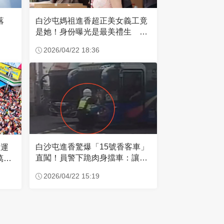
失落
白沙屯媽祖進香超正美女義工竟
是她！身份曝光是最美禮生 一
輩子不結婚
2026/04/22 18:36
白沙屯進香驚爆「15號香客車」
大運
直闖！員警下跪肉身擋車：讓行
萬創
人先過
2026/04/22 15:19