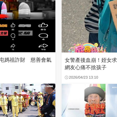
沙屯媽祖詐財 慈善會氣
女警產後血崩！姪女
網友心痛不捨孩子
2026/04/23 13:10