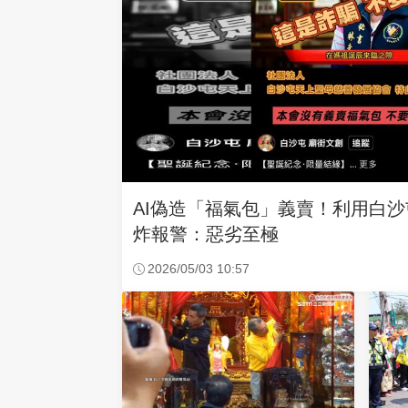
AI偽造「福氣包」義賣！利用白
炸報警：惡劣至極
2026/05/03 10:57