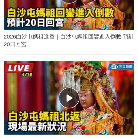
2026白沙屯媽祖進香｜白沙屯媽祖回鑾進入倒數 預計
20日回宮