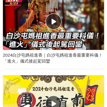
2024白沙屯媽祖進香｜白沙屯媽祖進香最重要科儀！
「進火」儀式後起駕回鑾