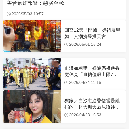
善會氣炸報警：惡劣至極
2026/05/03 10:57
回宮12天「開爐」媽祖展聖
顏 人潮擠爆拱天宮
2026/05/01 15:24
血濃如糖漿！婦隨媽祖進香
竟休克「血糖值飆上限7
倍」 醫曝原因
2026/04/24 11:16
獨家／白沙屯進香便當是她
捐的！超大咖天后見證神
蹟 一靠近媽祖就爆哭
2026/04/23 16:53