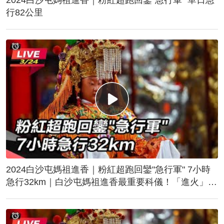
行82公里
2024白沙屯媽祖進香｜粉紅超跑回鑾"急行軍" 7小時
急行32km｜白沙屯媽祖進香最重要科儀！「進火」儀
式後起駕回鑾