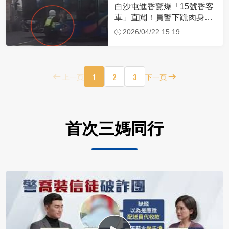
白沙屯進香驚爆「15號香客
車」直闖！員警下跪肉身擋
車：讓行人先過
2026/04/22 15:19
1
2
3
上一頁
下一頁
首次三媽同行