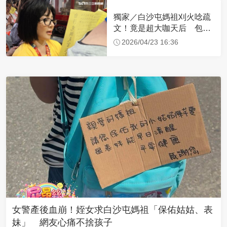
獨家／白沙屯媽祖刈火唸疏
文！竟是超大咖天后 包尿
布忍尿5小時不喊累
2026/04/23 16:36
女警產後血崩！姪女求白沙屯媽祖「保佑姑姑、表
妹」 網友心痛不捨孩子