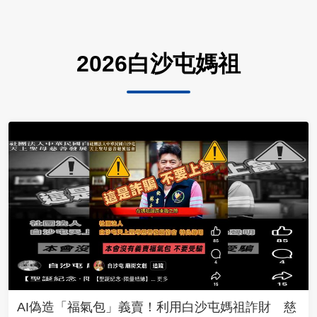
2026白沙屯媽祖
AI偽造「福氣包」義賣！利用白沙屯媽祖詐財 慈