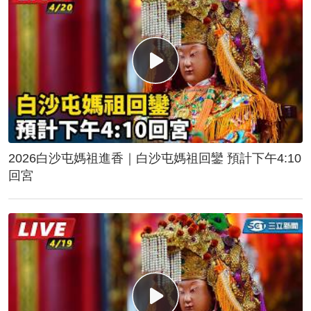
2026白沙屯媽祖進香｜白沙屯媽祖回鑾 預計下午4:10
回宮