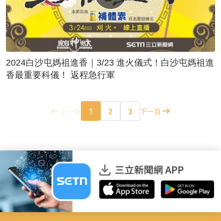
2024白沙屯媽祖進香｜3/23 進火儀式！白沙屯媽祖進
香最重要科儀！ 返程急行軍
1
2
3
上一頁
下一頁