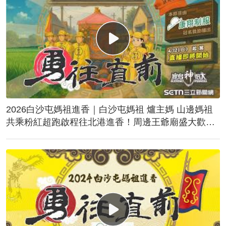
2026白沙屯媽祖進香｜白沙屯媽祖 爐主媽 山邊媽祖
共乘粉紅超跑啟程往北港進香！周邊王爺廟盛大歡
送！