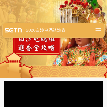
白沙屯媽祖進香全紀錄
2026白沙屯媽祖進香