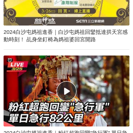
2024白沙屯媽祖進香｜白沙屯媽祖回鑾抵達拱天宮感
動時刻！ 乩身坐釘椅為媽祖婆回宮開路
2024白沙屯媽祖進香｜粉紅超跑回鑾"急行軍" 單日急