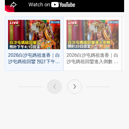
2026白沙屯媽祖進香｜白
2026白沙屯媽祖進香｜白
2
沙屯媽祖回鑾 預計下午
沙屯媽祖回鑾進入倒數 預
4:10回宮
計20日回宮