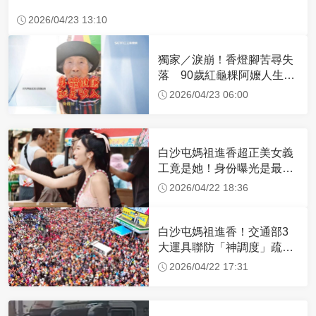
2026/04/23 13:10
獨家／淚崩！香燈腳苦尋失
落 90歲紅龜粿阿嬤人生謝
幕
2026/04/23 06:00
白沙屯媽祖進香超正美女義
工竟是她！身份曝光是最美
禮生 一輩子不結婚
2026/04/22 18:36
白沙屯媽祖進香！交通部3
大運具聯防「神調度」疏運
32.1萬創新高
2026/04/22 17:31