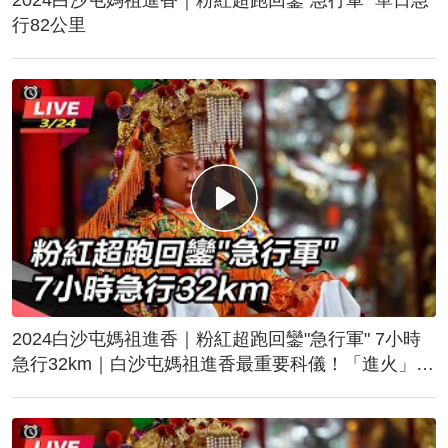
行82公里
2024白沙屯媽祖進香｜粉紅超跑回鑾"急行軍" 7小時
急行32km｜白沙屯媽祖進香最重要科儀！「進火」儀
式後起駕回鑾