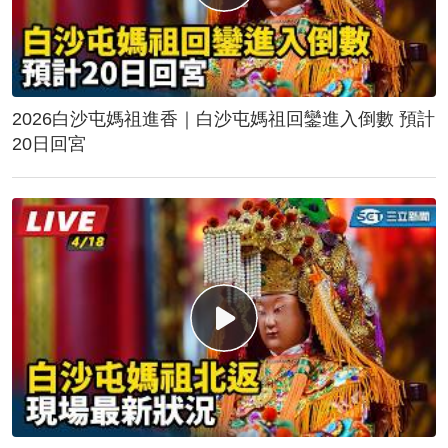
2026白沙屯媽祖進香｜白沙屯媽祖回鑾進入倒數 預計
20日回宮