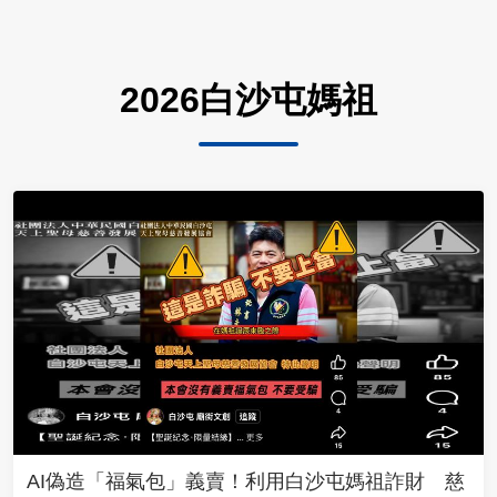
2026白沙屯媽祖
AI偽造「福氣包」義賣！利用白沙屯媽祖詐財 慈