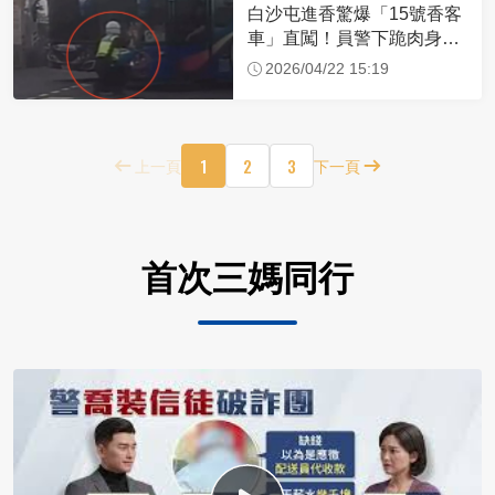
白沙屯進香驚爆「15號香客
車」直闖！員警下跪肉身擋
車：讓行人先過
2026/04/22 15:19
1
2
3
上一頁
下一頁
首次三媽同行