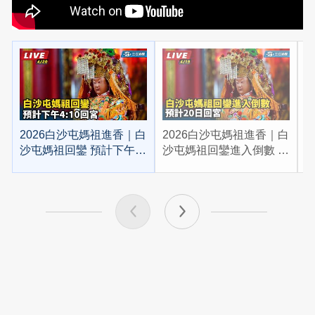
2026白沙屯媽祖進香｜白
2026白沙屯媽祖進香｜白
2
沙屯媽祖回鑾 預計下午
沙屯媽祖回鑾進入倒數 預
4:10回宮
計20日回宮