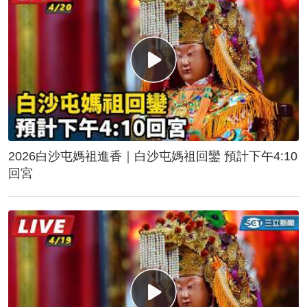
2026白沙屯媽祖進香｜白沙屯媽祖回鑾 預計下午4:10
回宮