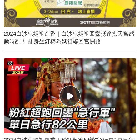
2024白沙屯媽祖進香｜白沙屯媽祖回鑾抵達拱天宮感
動時刻！ 乩身坐釘椅為媽祖婆回宮開路
2024白沙屯媽祖進香｜粉紅超跑回鑾"急行軍" 單日急