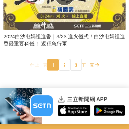
2024白沙屯媽祖進香｜3/23 進火儀式！白沙屯媽祖進
香最重要科儀！ 返程急行軍
1
2
3
上一頁
下一頁