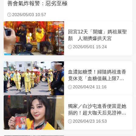
善會氣炸報警：惡劣至極
2026/05/03 10:57
回宮12天「開爐」媽祖展聖
顏 人潮擠爆拱天宮
2026/05/01 15:24
血濃如糖漿！婦隨媽祖進香
竟休克「血糖值飆上限7
倍」 醫曝原因
2026/04/24 11:16
獨家／白沙屯進香便當是她
捐的！超大咖天后見證神
蹟 一靠近媽祖就爆哭
2026/04/23 16:53