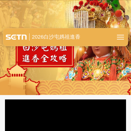
白沙屯媽祖進香全紀錄
2026白沙屯媽祖進香