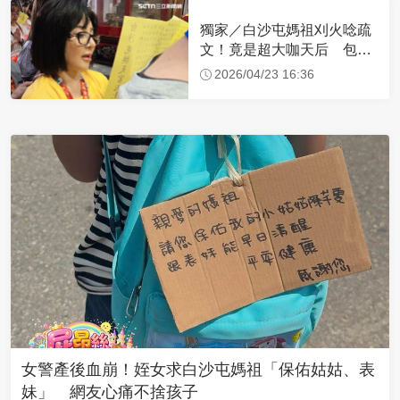
獨家／白沙屯媽祖刈火唸疏
文！竟是超大咖天后 包尿
布忍尿5小時不喊累
2026/04/23 16:36
女警產後血崩！姪女求白沙屯媽祖「保佑姑姑、表
妹」 網友心痛不捨孩子