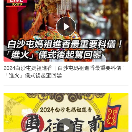
2024白沙屯媽祖進香｜白沙屯媽祖進香最重要科儀！
「進火」儀式後起駕回鑾