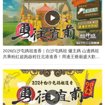
2026白沙屯媽祖進香｜白沙屯媽祖 爐主媽 山邊媽祖
共乘粉紅超跑啟程往北港進香！周邊王爺廟盛大歡
送！