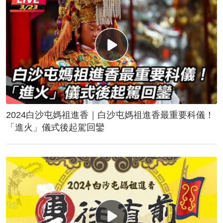
2024白沙屯媽祖進香｜白沙屯媽祖進香最重要科儀！
「進火」儀式後起駕回鑾