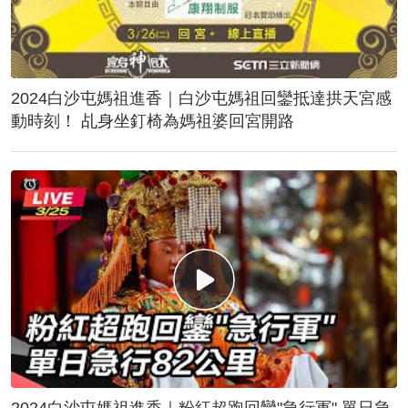
2024白沙屯媽祖進香｜白沙屯媽祖回鑾抵達拱天宮感
動時刻！ 乩身坐釘椅為媽祖婆回宮開路
2024白沙屯媽祖進香｜粉紅超跑回鑾"急行軍" 單日急