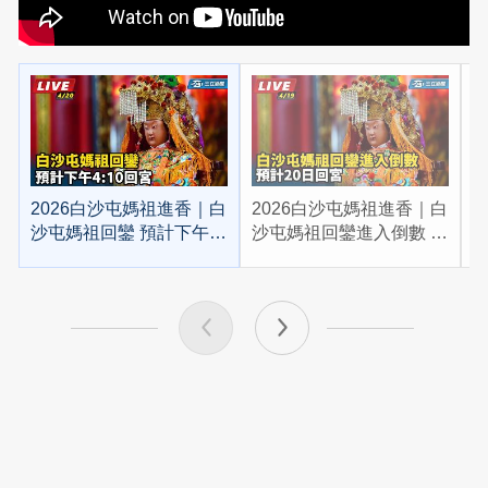
2026白沙屯媽祖進香｜白
2026白沙屯媽祖進香｜白
2
沙屯媽祖回鑾 預計下午
沙屯媽祖回鑾進入倒數 預
4:10回宮
計20日回宮