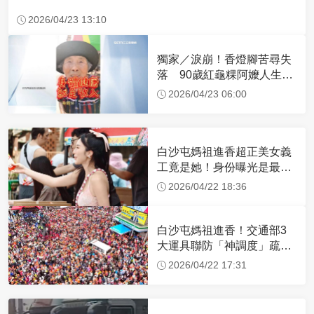
2026/04/23 13:10
獨家／淚崩！香燈腳苦尋失
落 90歲紅龜粿阿嬤人生謝
幕
2026/04/23 06:00
白沙屯媽祖進香超正美女義
工竟是她！身份曝光是最美
禮生 一輩子不結婚
2026/04/22 18:36
白沙屯媽祖進香！交通部3
大運具聯防「神調度」疏運
32.1萬創新高
2026/04/22 17:31