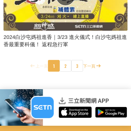
2024白沙屯媽祖進香｜3/23 進火儀式！白沙屯媽祖進
香最重要科儀！ 返程急行軍
1
2
3
上一頁
下一頁