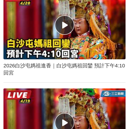
2026白沙屯媽祖進香｜白沙屯媽祖回鑾 預計下午4:10
回宮