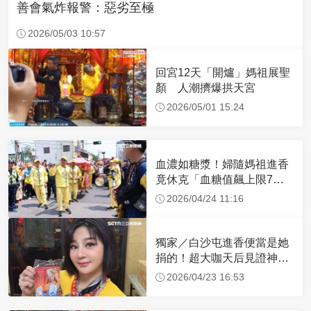
善會氣炸報警：惡劣至極
2026/05/03 10:57
回宮12天「開爐」媽祖展聖
顏 人潮擠爆拱天宮
2026/05/01 15:24
血濃如糖漿！婦隨媽祖進香
竟休克「血糖值飆上限7
倍」 醫曝原因
2026/04/24 11:16
獨家／白沙屯進香便當是她
捐的！超大咖天后見證神
蹟 一靠近媽祖就爆哭
2026/04/23 16:53