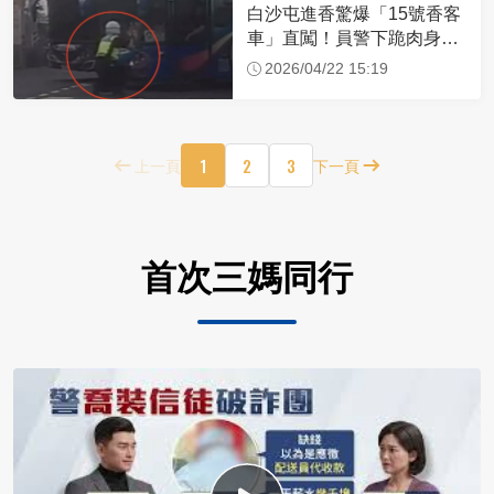
白沙屯進香驚爆「15號香客
車」直闖！員警下跪肉身擋
車：讓行人先過
2026/04/22 15:19
1
2
3
上一頁
下一頁
首次三媽同行