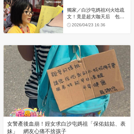
獨家／白沙屯媽祖刈火唸疏
文！竟是超大咖天后 包尿
布忍尿5小時不喊累
2026/04/23 16:36
女警產後血崩！姪女求白沙屯媽祖「保佑姑姑、表
妹」 網友心痛不捨孩子