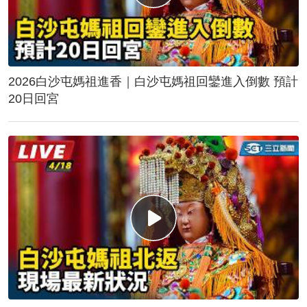
2026白沙屯媽祖進香｜白沙屯媽祖回鑾進入倒數 預計
20日回宮