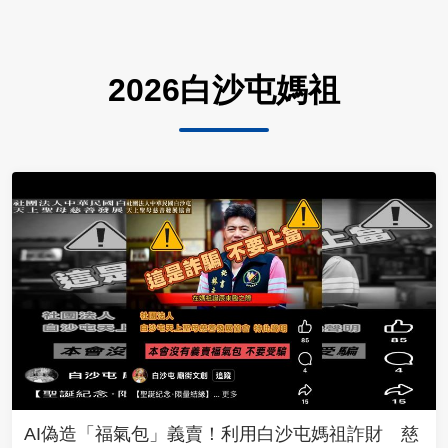
2026白沙屯媽祖
AI偽造「福氣包」義賣！利用白沙屯媽祖詐財 慈