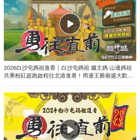
2026白沙屯媽祖進香｜白沙屯媽祖 爐主媽 山邊媽祖
共乘粉紅超跑啟程往北港進香！周邊王爺廟盛大歡
送！