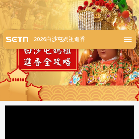
白沙屯媽祖進香全紀錄
2026白沙屯媽祖進香