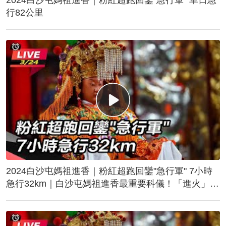
行82公里
2024白沙屯媽祖進香｜粉紅超跑回鑾"急行軍" 7小時
急行32km｜白沙屯媽祖進香最重要科儀！「進火」儀
式後起駕回鑾