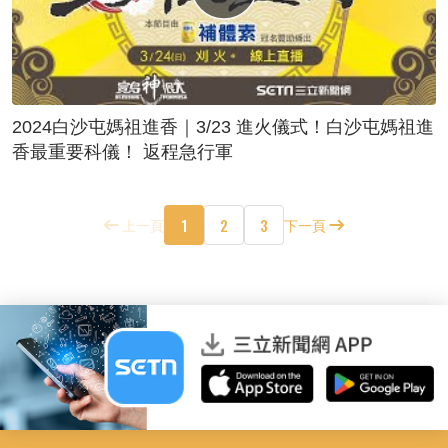
2024白沙屯媽祖進香｜3/23 進火儀式！白沙屯媽祖進
香最重要科儀！ 返程急行軍
1
2
3
上一頁
下一頁