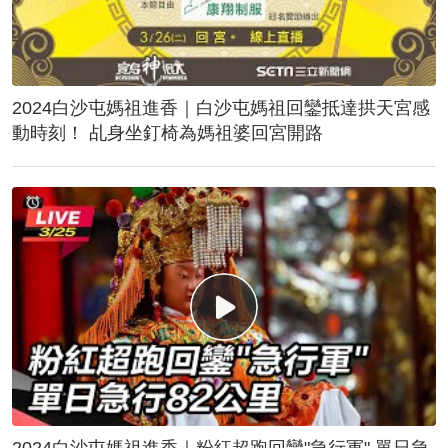
2024白沙屯媽祖進香｜白沙屯媽祖回鑾抵達拱天宮感
動時刻！ 乩身坐釘椅為媽祖婆回宮開路
2024白沙屯媽祖進香｜粉紅超跑回鑾"急行軍" 單日急