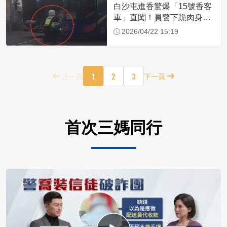
白沙屯進香驚爆「15號香客
車」直闖！員警下跪肉身擋
車：讓行人先過
2026/04/22 15:19
1
2
3
上一頁
下一頁
首次三媽同行