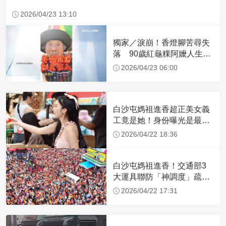
2026/04/23 13:10
獨家／淚崩！香燈腳苦尋失
落 90歲紅龜粿阿嬤人生謝
幕
2026/04/23 06:00
白沙屯媽祖進香超正美女義
工竟是她！身份曝光是最美
禮生 一輩子不結婚
2026/04/22 18:36
白沙屯媽祖進香！交通部3
大運具聯防「神調度」疏運
32.1萬創新高
2026/04/22 17:31