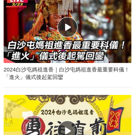
2024白沙屯媽祖進香｜白沙屯媽祖進香最重要科儀！
「進火」儀式後起駕回鑾