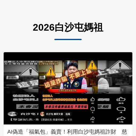
2026白沙屯媽祖
AI偽造「福氣包」義賣！利用白沙屯媽祖詐財 慈