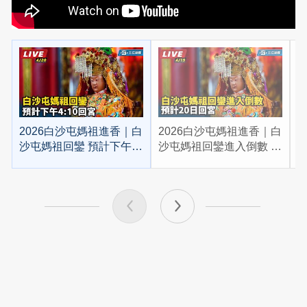
2026白沙屯媽祖進香｜白
2026白沙屯媽祖進香｜白
2
沙屯媽祖回鑾 預計下午
沙屯媽祖回鑾進入倒數 預
4:10回宮
計20日回宮