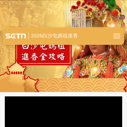
白沙屯媽祖進香全紀錄
2026白沙屯媽祖進香