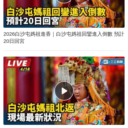
2026白沙屯媽祖進香｜白沙屯媽祖回鑾進入倒數 預計
20日回宮