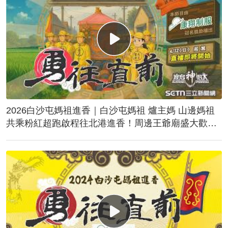
2026白沙屯媽祖進香｜白沙屯媽祖 爐主媽 山邊媽祖
共乘粉紅超跑啟程往北港進香！周邊王爺廟盛大歡
送！