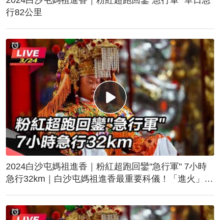
行82公里
2024白沙屯媽祖進香｜粉紅超跑回鑾"急行軍" 7小時
急行32km｜白沙屯媽祖進香最重要科儀！「進火」儀
式後起駕回鑾