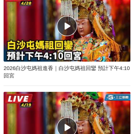
2026白沙屯媽祖進香｜白沙屯媽祖回鑾 預計下午4:10
回宮