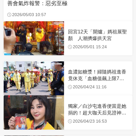
善會氣炸報警：惡劣至極
2026/05/03 10:57
回宮12天「開爐」媽祖展聖
顏 人潮擠爆拱天宮
2026/05/01 15:24
血濃如糖漿！婦隨媽祖進香
竟休克「血糖值飆上限7
倍」 醫曝原因
2026/04/24 11:16
獨家／白沙屯進香便當是她
捐的！超大咖天后見證神
蹟 一靠近媽祖就爆哭
2026/04/23 16:53