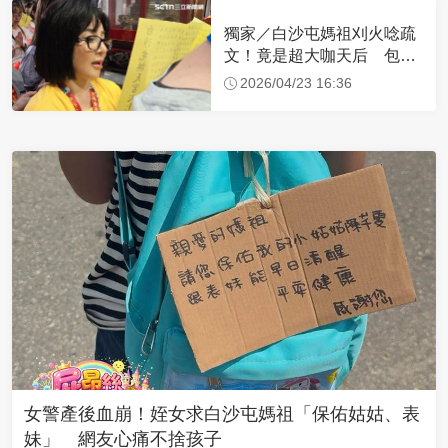
獨家／白沙屯媽祖刈火唸疏
文！竟是超大咖天后 包尿
布忍尿5小時不喊累
2026/04/23 16:36
女警產後血崩！姪女求白沙屯媽祖「保佑姑姑、表
妹」 網友心痛不捨孩子