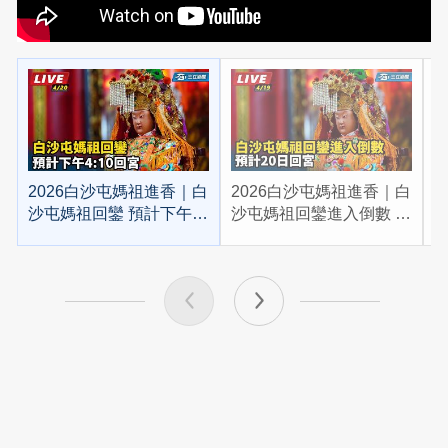
2026白沙屯媽祖進香｜白
2026白沙屯媽祖進香｜白
2
沙屯媽祖回鑾 預計下午
沙屯媽祖回鑾進入倒數 預
4:10回宮
計20日回宮