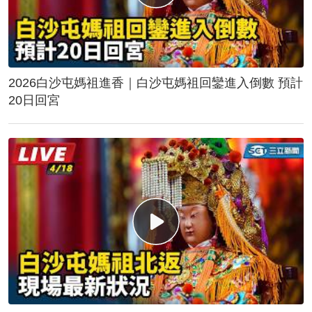
2026白沙屯媽祖進香｜白沙屯媽祖回鑾進入倒數 預計
20日回宮