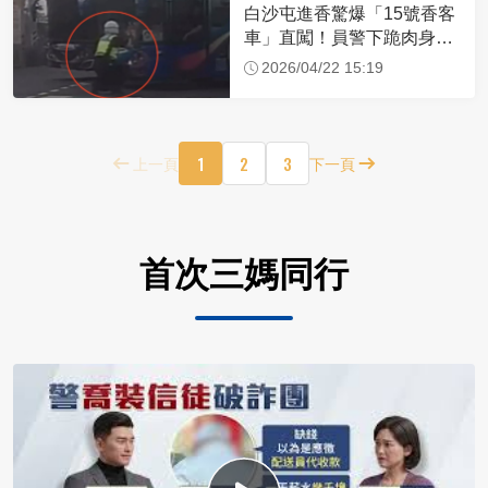
白沙屯進香驚爆「15號香客
車」直闖！員警下跪肉身擋
車：讓行人先過
2026/04/22 15:19
1
2
3
上一頁
下一頁
首次三媽同行