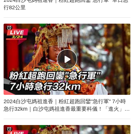
行82公里
2024白沙屯媽祖進香｜粉紅超跑回鑾"急行軍" 7小時
急行32km｜白沙屯媽祖進香最重要科儀！「進火」儀
式後起駕回鑾