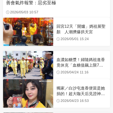
善會氣炸報警：惡劣至極
2026/05/03 10:57
回宮12天「開爐」媽祖展聖
顏 人潮擠爆拱天宮
2026/05/01 15:24
血濃如糖漿！婦隨媽祖進香
竟休克「血糖值飆上限7
倍」 醫曝原因
2026/04/24 11:16
獨家／白沙屯進香便當是她
捐的！超大咖天后見證神
蹟 一靠近媽祖就爆哭
2026/04/23 16:53