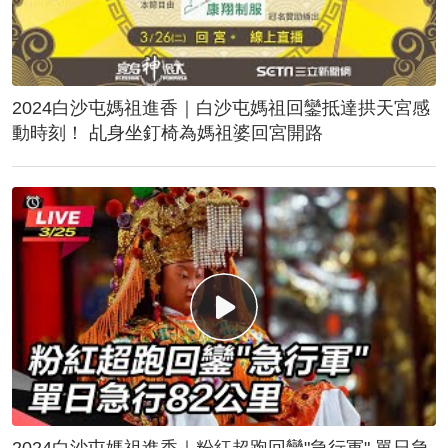
2024白沙屯媽祖進香｜白沙屯媽祖回鑾抵達拱天宮感
動時刻！ 乩身坐釘椅為媽祖婆回宮開路
2024白沙屯媽祖進香｜粉紅超跑回鑾"急行軍" 單日急