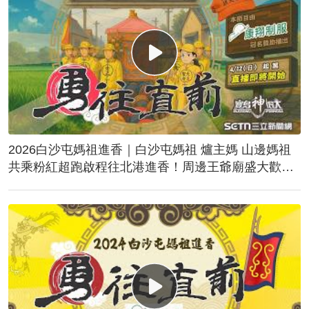
2026白沙屯媽祖進香｜白沙屯媽祖 爐主媽 山邊媽祖
共乘粉紅超跑啟程往北港進香！周邊王爺廟盛大歡
送！