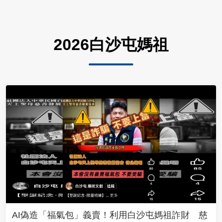
2026白沙屯媽祖
AI偽造「福氣包」義賣！利用白沙屯媽祖詐財 慈