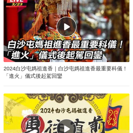
2024白沙屯媽祖進香｜白沙屯媽祖進香最重要科儀！
「進火」儀式後起駕回鑾