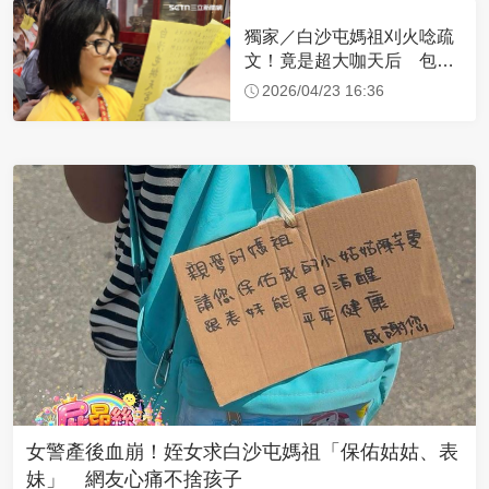
獨家／白沙屯媽祖刈火唸疏
文！竟是超大咖天后 包尿
布忍尿5小時不喊累
2026/04/23 16:36
女警產後血崩！姪女求白沙屯媽祖「保佑姑姑、表
妹」 網友心痛不捨孩子