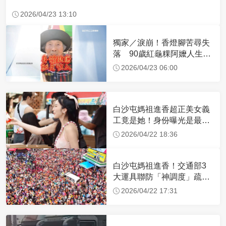
2026/04/23 13:10
獨家／淚崩！香燈腳苦尋失
落 90歲紅龜粿阿嬤人生謝
幕
2026/04/23 06:00
白沙屯媽祖進香超正美女義
工竟是她！身份曝光是最美
禮生 一輩子不結婚
2026/04/22 18:36
白沙屯媽祖進香！交通部3
大運具聯防「神調度」疏運
32.1萬創新高
2026/04/22 17:31