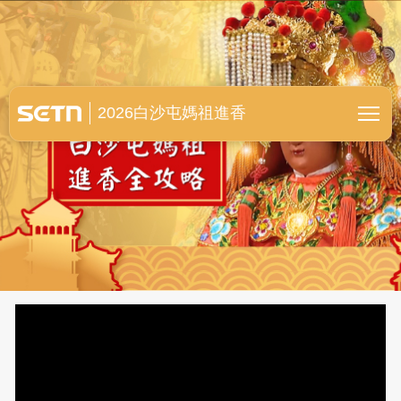
白沙屯媽祖進香全紀錄
2026白沙屯媽祖進香