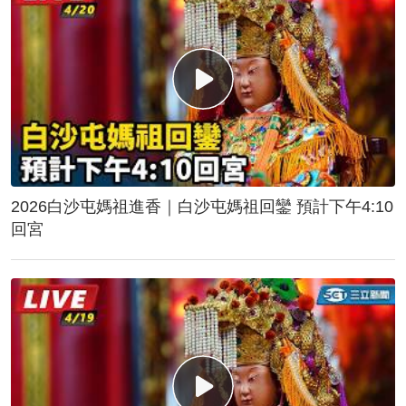
2026白沙屯媽祖進香｜白沙屯媽祖回鑾 預計下午4:10
回宮