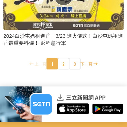
2024白沙屯媽祖進香｜3/23 進火儀式！白沙屯媽祖進
香最重要科儀！ 返程急行軍
1
2
3
上一頁
下一頁