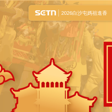
白沙屯媽祖進香全紀錄
2026白沙屯媽祖進香