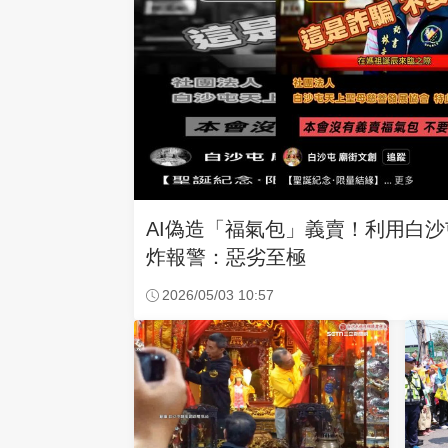
AI偽造「福氣包」義賣！利用白
炸報警：惡劣至極
2026/05/03 10:57