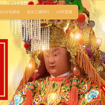
26白沙屯媽祖
首次三媽同行
LIVE直播