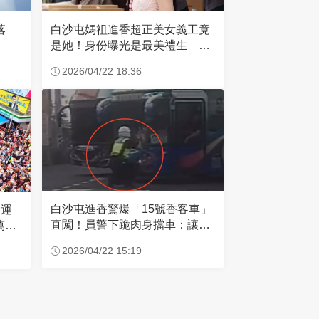
失落
白沙屯媽祖進香超正美女義工竟
是她！身份曝光是最美禮生 一
輩子不結婚
2026/04/22 18:36
白沙屯進香驚爆「15號香客車」
大運
直闖！員警下跪肉身擋車：讓行
萬創
人先過
2026/04/22 15:19