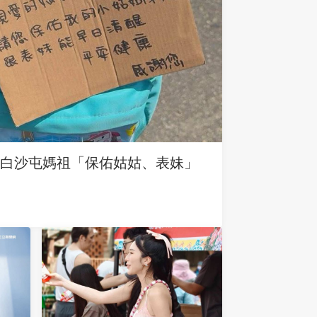
求白沙屯媽祖「保佑姑姑、表妹」