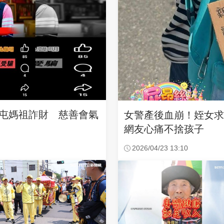
沙屯媽祖詐財 慈善會氣
女警產後血崩！姪女
網友心痛不捨孩子
2026/04/23 13:10