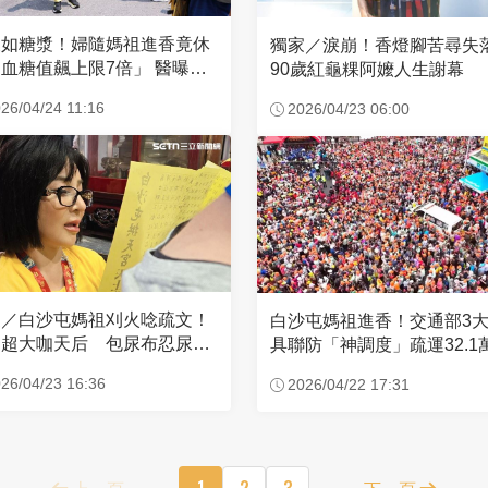
濃如糖漿！婦隨媽祖進香竟休
獨家／淚崩！香燈腳苦尋
血糖值飆上限7倍」 醫曝原
90歲紅龜粿阿嬤人生謝幕
26/04/24 11:16
2026/04/23 06:00
家／白沙屯媽祖刈火唸疏文！
白沙屯媽祖進香！交通部3
超大咖天后 包尿布忍尿5
具聯防「神調度」疏運32.1
時不喊累
新高
26/04/23 16:36
2026/04/22 17:31
上一頁
1
2
3
下一頁