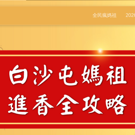
全民瘋媽祖
20