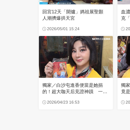
回宮12天「開爐」媽祖展聖顏
血
人潮擠爆拱天宮
克「
因
2026/05/01 15:24
20
獨家／白沙屯進香便當是她捐
獨
的！超大咖天后見證神蹟 一靠
竟是
近媽祖就爆哭
小
2026/04/23 16:53
20