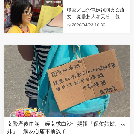
獨家／白沙屯媽祖刈火唸疏
文！竟是超大咖天后 包尿
布忍尿5小時不喊累
2026/04/23 16:36
女警產後血崩！姪女求白沙屯媽祖「保佑姑姑、表
妹」 網友心痛不捨孩子