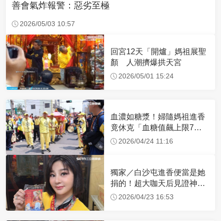
善會氣炸報警：惡劣至極
2026/05/03 10:57
回宮12天「開爐」媽祖展聖
顏 人潮擠爆拱天宮
2026/05/01 15:24
血濃如糖漿！婦隨媽祖進香
竟休克「血糖值飆上限7
倍」 醫曝原因
2026/04/24 11:16
獨家／白沙屯進香便當是她
捐的！超大咖天后見證神
蹟 一靠近媽祖就爆哭
2026/04/23 16:53