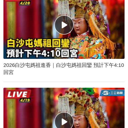
2026白沙屯媽祖進香｜白沙屯媽祖回鑾 預計下午4:10
回宮