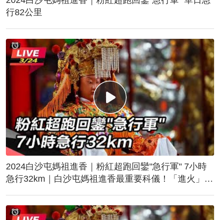
行82公里
2024白沙屯媽祖進香｜粉紅超跑回鑾"急行軍" 7小時
急行32km｜白沙屯媽祖進香最重要科儀！「進火」儀
式後起駕回鑾