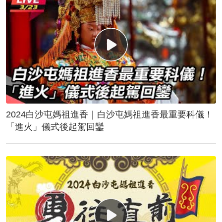
2024白沙屯媽祖進香｜白沙屯媽祖進香最重要科儀！
「進火」儀式後起駕回鑾