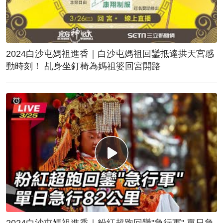
2024白沙屯媽祖進香｜白沙屯媽祖回鑾抵達拱天宮感
動時刻！ 乩身坐釘椅為媽祖婆回宮開路
2024白沙屯媽祖進香｜粉紅超跑回鑾"急行軍" 單日急