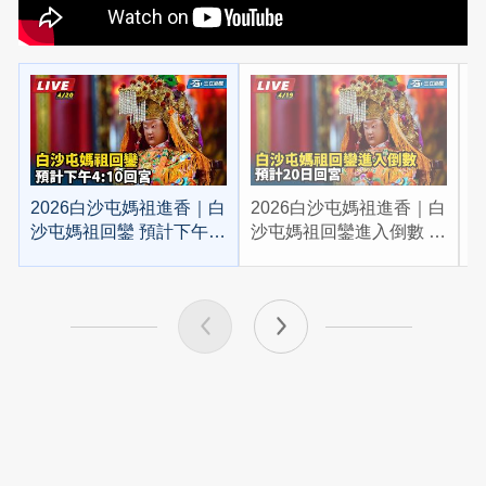
2026白沙屯媽祖進香｜白
2026白沙屯媽祖進香｜白
2
沙屯媽祖回鑾 預計下午
沙屯媽祖回鑾進入倒數 預
4:10回宮
計20日回宮