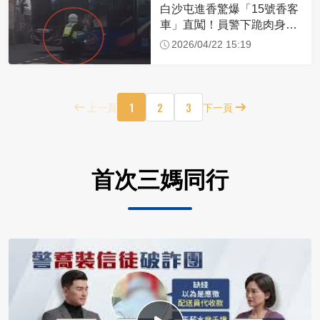
白沙屯進香驚爆「15號香客
車」直闖！員警下跪肉身擋
車：讓行人先過
2026/04/22 15:19
1
2
3
上一頁
下一頁
首次三媽同行