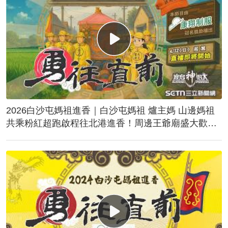
2026白沙屯媽祖進香｜白沙屯媽祖 爐主媽 山邊媽祖
共乘粉紅超跑啟程往北港進香！周邊王爺廟盛大歡
送！