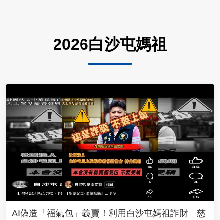
2026白沙屯媽祖
AI偽造「福氣包」義賣！利用白沙屯媽祖詐財 慈