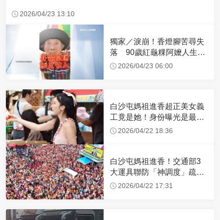
2026/04/23 13:10
獨家／淚崩！香燈腳苦尋失
落 90歲紅龜粿阿嬤人生謝
幕
2026/04/23 06:00
白沙屯媽祖進香超正美女義
工竟是她！身份曝光是最美
禮生 一輩子不結婚
2026/04/22 18:36
白沙屯媽祖進香！交通部3
大運具聯防「神調度」疏運
32.1萬創新高
2026/04/22 17:31