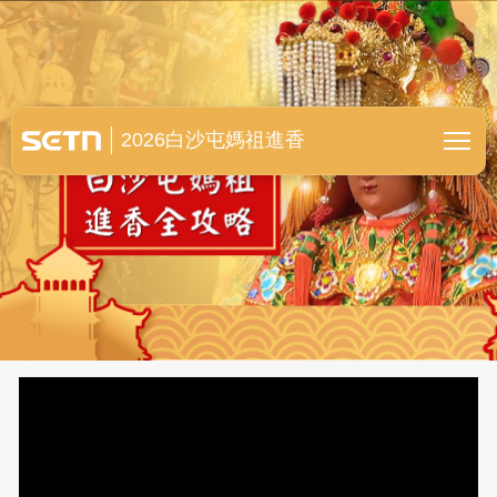
白沙屯媽祖進香全紀錄
2026白沙屯媽祖進香