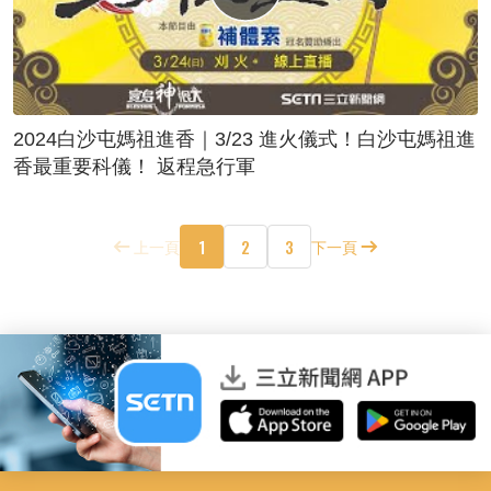
2024白沙屯媽祖進香｜3/23 進火儀式！白沙屯媽祖進
香最重要科儀！ 返程急行軍
1
2
3
上一頁
下一頁