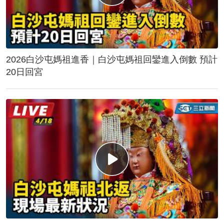
2026白沙屯媽祖進香｜白沙屯媽祖回鑾進入倒數 預計
20日回宮