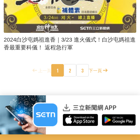
2024白沙屯媽祖進香｜3/23 進火儀式！白沙屯媽祖進
香最重要科儀！ 返程急行軍
1
2
3
上一頁
下一頁