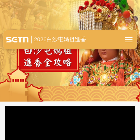
白沙屯媽祖進香全紀錄
2026白沙屯媽祖進香