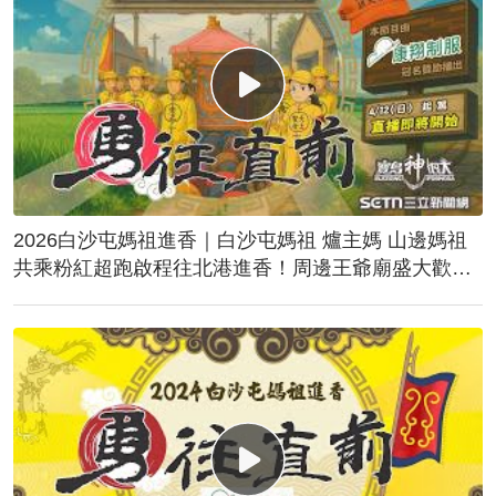
2026白沙屯媽祖進香｜白沙屯媽祖 爐主媽 山邊媽祖
共乘粉紅超跑啟程往北港進香！周邊王爺廟盛大歡
送！