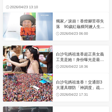
2026/04/23 13:10
獨家／淚崩！香燈腳苦尋失
落 90歲紅龜粿阿嬤人生謝
幕
2026/04/23 06:00
白沙屯媽祖進香超正美女義
工竟是她！身份曝光是最美
禮生 一輩子不結婚
2026/04/22 18:36
白沙屯媽祖進香！交通部3
大運具聯防「神調度」疏運
32.1萬創新高
2026/04/22 17:31