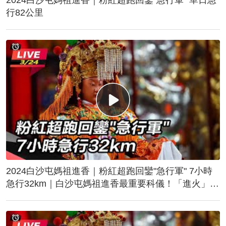
行82公里
2024白沙屯媽祖進香｜粉紅超跑回鑾"急行軍" 7小時
急行32km｜白沙屯媽祖進香最重要科儀！「進火」儀
式後起駕回鑾