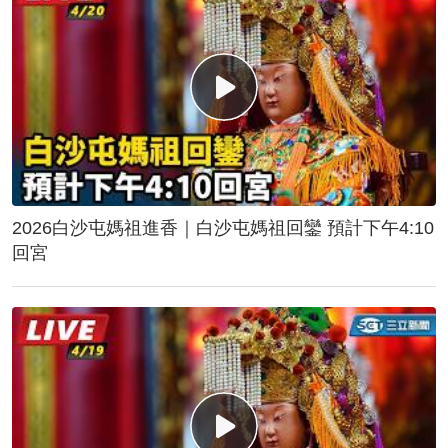
2026白沙屯媽祖進香｜白沙屯媽祖回鑾 預計下午4:10
回宮