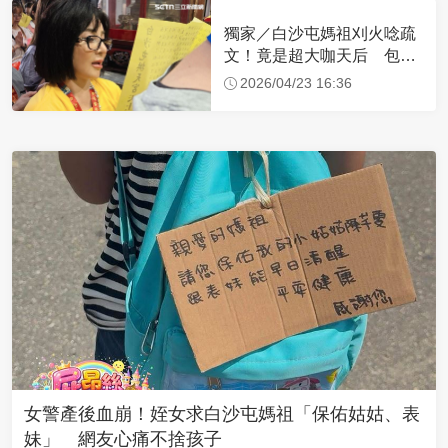
獨家／白沙屯媽祖刈火唸疏
文！竟是超大咖天后 包尿
布忍尿5小時不喊累
2026/04/23 16:36
女警產後血崩！姪女求白沙屯媽祖「保佑姑姑、表
妹」 網友心痛不捨孩子