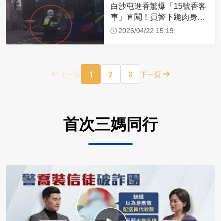
白沙屯進香驚爆「15號香客
車」直闖！員警下跪肉身擋
車：讓行人先過
2026/04/22 15:19
1
2
3
上一頁
下一頁
首次三媽同行