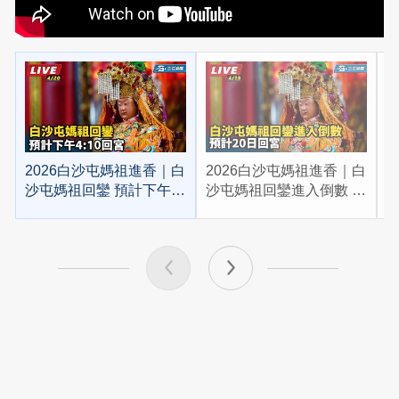
2026白沙屯媽祖進香｜白
2026白沙屯媽祖進香｜白
2
沙屯媽祖回鑾 預計下午
沙屯媽祖回鑾進入倒數 預
4:10回宮
計20日回宮