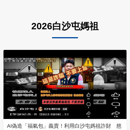
2026白沙屯媽祖
AI偽造「福氣包」義賣！利用白沙屯媽祖詐財 慈