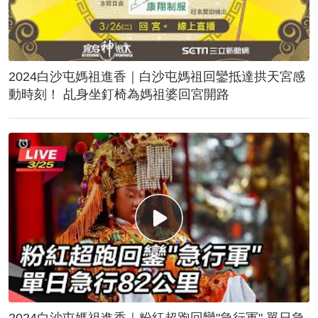
2024白沙屯媽祖進香｜白沙屯媽祖回鑾抵達拱天宮感
動時刻！ 乩身坐釘椅為媽祖婆回宮開路
2024白沙屯媽祖進香｜粉紅超跑回鑾"急行軍" 單日急