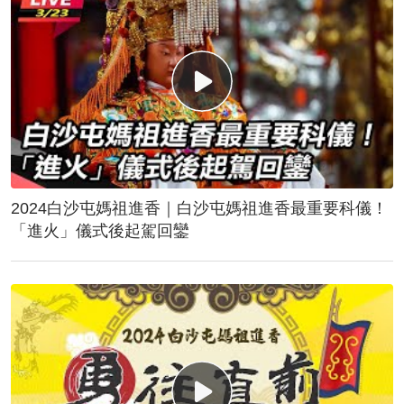
2024白沙屯媽祖進香｜白沙屯媽祖進香最重要科儀！
「進火」儀式後起駕回鑾