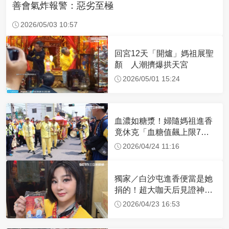
善會氣炸報警：惡劣至極
2026/05/03 10:57
回宮12天「開爐」媽祖展聖
顏 人潮擠爆拱天宮
2026/05/01 15:24
血濃如糖漿！婦隨媽祖進香
竟休克「血糖值飆上限7
倍」 醫曝原因
2026/04/24 11:16
獨家／白沙屯進香便當是她
捐的！超大咖天后見證神
蹟 一靠近媽祖就爆哭
2026/04/23 16:53