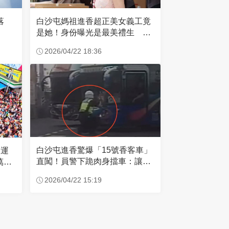
失落
白沙屯媽祖進香超正美女義工竟
是她！身份曝光是最美禮生 一
輩子不結婚
2026/04/22 18:36
白沙屯進香驚爆「15號香客車」
大運
直闖！員警下跪肉身擋車：讓行
萬創
人先過
2026/04/22 15:19