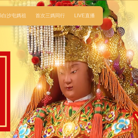
26白沙屯媽祖
首次三媽同行
LIVE直播