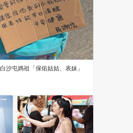
求白沙屯媽祖「保佑姑姑、表妹」