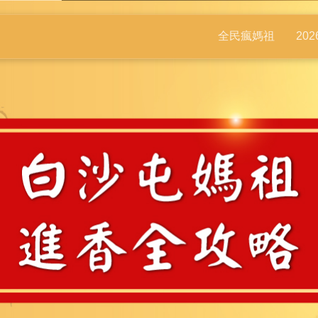
全民瘋媽祖
20