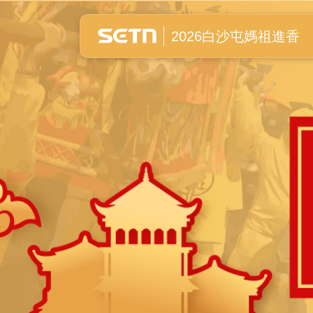
白沙屯媽祖進香全紀錄
2026白沙屯媽祖進香