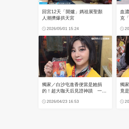
回宮12天「開爐」媽祖展聖顏
血
人潮擠爆拱天宮
克「
因
2026/05/01 15:24
20
獨家／白沙屯進香便當是她捐
獨
的！超大咖天后見證神蹟 一靠
竟是
近媽祖就爆哭
小
2026/04/23 16:53
20