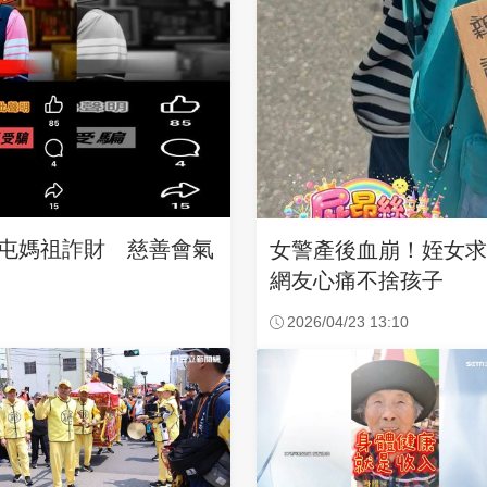
沙屯媽祖詐財 慈善會氣
女警產後血崩！姪女
網友心痛不捨孩子
2026/04/23 13:10