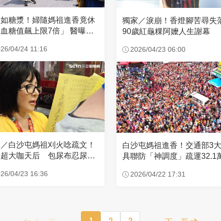
濃如糖漿！婦隨媽祖進香竟休
獨家／淚崩！香燈腳苦尋
血糖值飆上限7倍」 醫曝原
90歲紅龜粿阿嬤人生謝幕
26/04/24 11:16
2026/04/23 06:00
家／白沙屯媽祖刈火唸疏文！
白沙屯媽祖進香！交通部3
超大咖天后 包尿布忍尿5
具聯防「神調度」疏運32.1
時不喊累
新高
26/04/23 16:36
2026/04/22 17:31
上一頁
1
2
3
下一頁