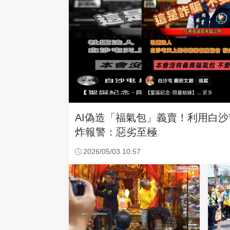
AI偽造「福氣包」義賣！利用白
炸報警：惡劣至極
2026/05/03 10:57