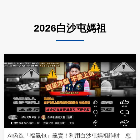
2026白沙屯媽祖
AI偽造「福氣包」義賣！利用白沙屯媽祖詐財 慈