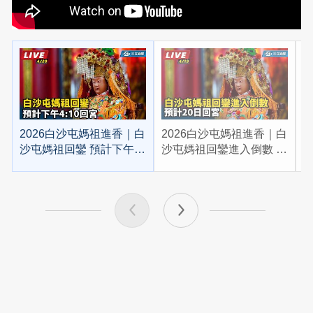
2026白沙屯媽祖進香｜白
2026白沙屯媽祖進香｜白
2
沙屯媽祖回鑾 預計下午
沙屯媽祖回鑾進入倒數 預
4:10回宮
計20日回宮