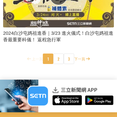
2024白沙屯媽祖進香｜3/23 進火儀式！白沙屯媽祖進
香最重要科儀！ 返程急行軍
1
2
3
上一頁
下一頁