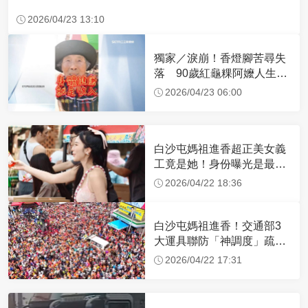
2026/04/23 13:10
獨家／淚崩！香燈腳苦尋失
落 90歲紅龜粿阿嬤人生謝
幕
2026/04/23 06:00
白沙屯媽祖進香超正美女義
工竟是她！身份曝光是最美
禮生 一輩子不結婚
2026/04/22 18:36
白沙屯媽祖進香！交通部3
大運具聯防「神調度」疏運
32.1萬創新高
2026/04/22 17:31