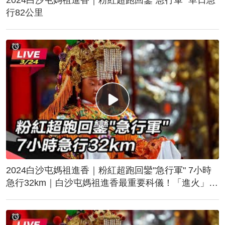
行82公里
2024白沙屯媽祖進香｜粉紅超跑回鑾"急行軍" 7小時
急行32km｜白沙屯媽祖進香最重要科儀！「進火」儀
式後起駕回鑾