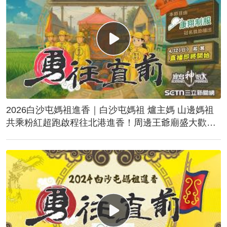
2026白沙屯媽祖進香｜白沙屯媽祖 爐主媽 山邊媽祖
共乘粉紅超跑啟程往北港進香！周邊王爺廟盛大歡
送！