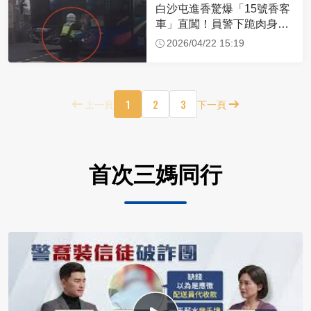
白沙屯進香驚爆「15號香客
車」直闖！員警下跪肉身擋
車：讓行人先過
2026/04/22 15:19
1
2
3
上一頁
下一頁
首次三媽同行