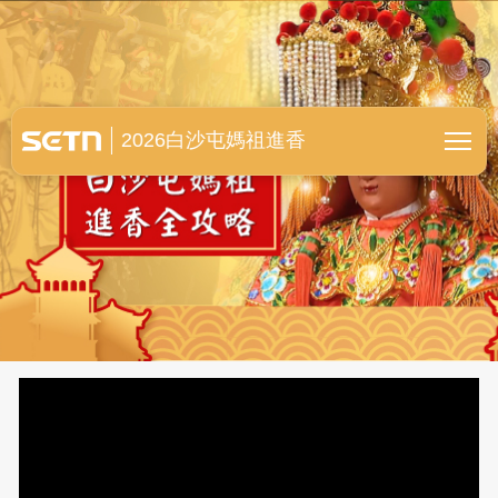
白沙屯媽祖進香全紀錄
2026白沙屯媽祖進香