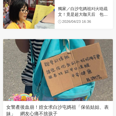
獨家／白沙屯媽祖刈火唸疏
文！竟是超大咖天后 包尿
布忍尿5小時不喊累
2026/04/23 16:36
女警產後血崩！姪女求白沙屯媽祖「保佑姑姑、表
妹」 網友心痛不捨孩子