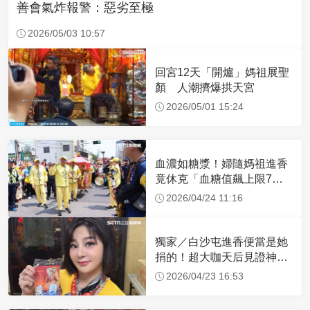
善會氣炸報警：惡劣至極
2026/05/03 10:57
回宮12天「開爐」媽祖展聖
顏 人潮擠爆拱天宮
2026/05/01 15:24
血濃如糖漿！婦隨媽祖進香
竟休克「血糖值飆上限7
倍」 醫曝原因
2026/04/24 11:16
獨家／白沙屯進香便當是她
捐的！超大咖天后見證神
蹟 一靠近媽祖就爆哭
2026/04/23 16:53