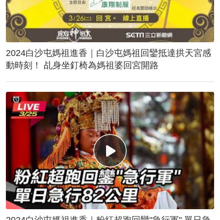
2024白沙屯媽祖進香｜白沙屯媽祖回鑾抵達拱天宮感
動時刻！ 乩身坐釘椅為媽祖婆回宮開路
2024白沙屯媽祖進香｜粉紅超跑回鑾"急行軍" 單日急