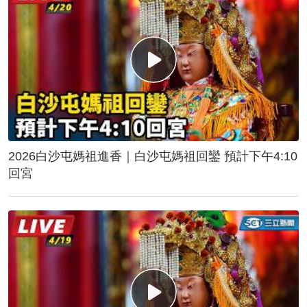
2026白沙屯媽祖進香｜白沙屯媽祖回鑾 預計下午4:10
回宮