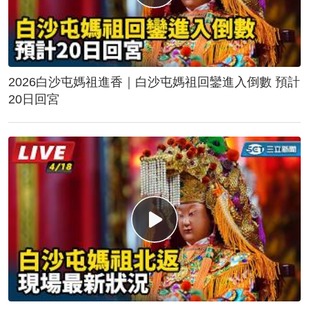
2026白沙屯媽祖進香｜白沙屯媽祖回鑾進入倒數 預計
20日回宮