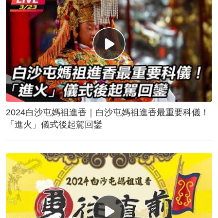
2024白沙屯媽祖進香｜白沙屯媽祖進香最重要科儀！
「進火」儀式後起駕回鑾