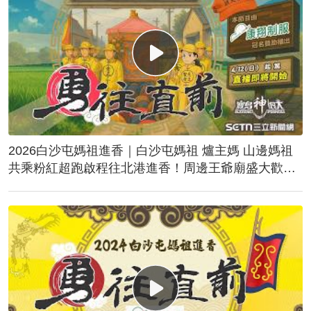
2026白沙屯媽祖進香｜白沙屯媽祖 爐主媽 山邊媽祖
共乘粉紅超跑啟程往北港進香！周邊王爺廟盛大歡
送！