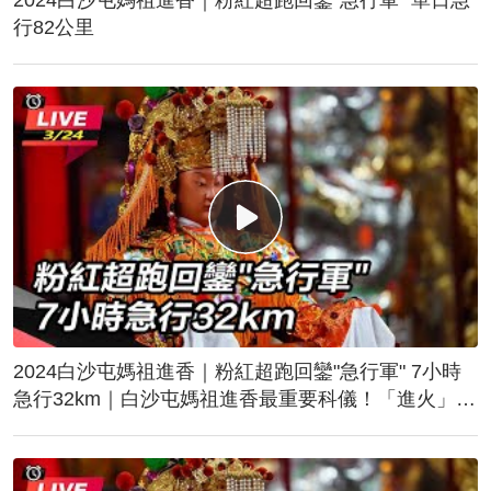
行82公里
2024白沙屯媽祖進香｜粉紅超跑回鑾"急行軍" 7小時
急行32km｜白沙屯媽祖進香最重要科儀！「進火」儀
式後起駕回鑾