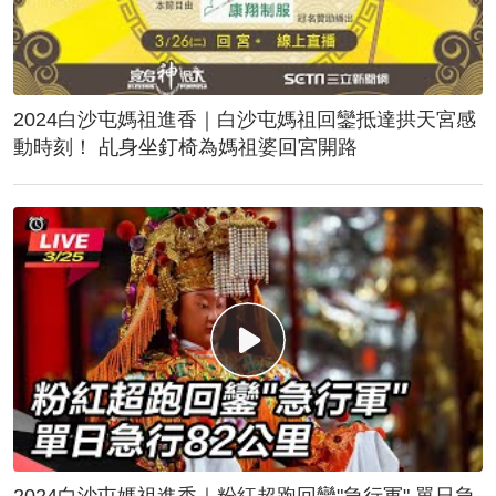
2024白沙屯媽祖進香｜白沙屯媽祖回鑾抵達拱天宮感
動時刻！ 乩身坐釘椅為媽祖婆回宮開路
2024白沙屯媽祖進香｜粉紅超跑回鑾"急行軍" 單日急