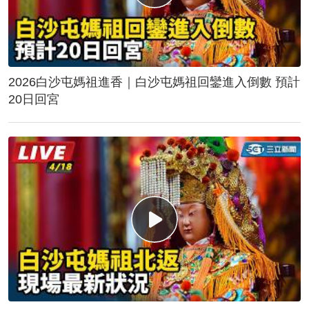
2026白沙屯媽祖進香｜白沙屯媽祖回鑾進入倒數 預計
20日回宮