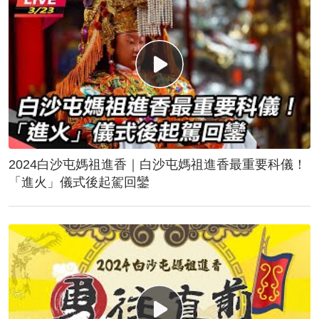
2024白沙屯媽祖進香｜白沙屯媽祖進香最重要科儀！
「進火」儀式後起駕回鑾