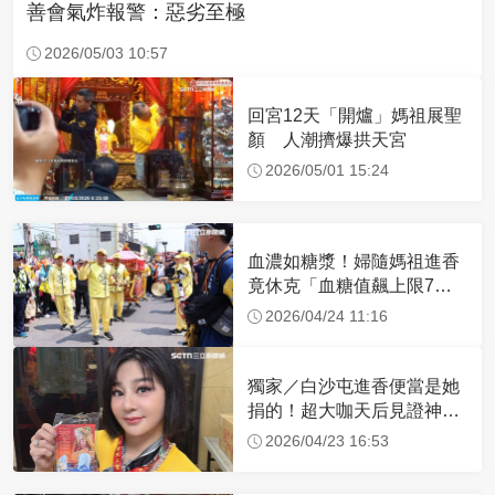
善會氣炸報警：惡劣至極
2026/05/03 10:57
回宮12天「開爐」媽祖展聖
顏 人潮擠爆拱天宮
2026/05/01 15:24
血濃如糖漿！婦隨媽祖進香
竟休克「血糖值飆上限7
倍」 醫曝原因
2026/04/24 11:16
獨家／白沙屯進香便當是她
捐的！超大咖天后見證神
蹟 一靠近媽祖就爆哭
2026/04/23 16:53