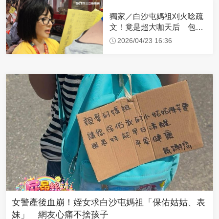
獨家／白沙屯媽祖刈火唸疏
文！竟是超大咖天后 包尿
布忍尿5小時不喊累
2026/04/23 16:36
女警產後血崩！姪女求白沙屯媽祖「保佑姑姑、表
妹」 網友心痛不捨孩子