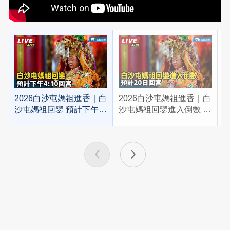
2026白沙屯媽祖進香｜白
2026白沙屯媽祖進香｜白
2
沙屯媽祖回鑾 預計下午
沙屯媽祖回鑾進入倒數 預
4:10回宮
計20日回宮