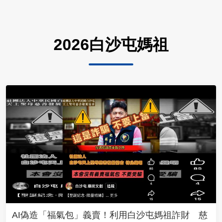
2026白沙屯媽祖
AI偽造「福氣包」義賣！利用白沙屯媽祖詐財 慈