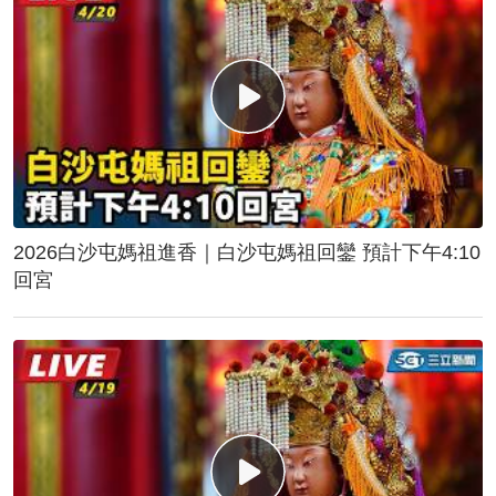
2026白沙屯媽祖進香｜白沙屯媽祖回鑾 預計下午4:10
回宮