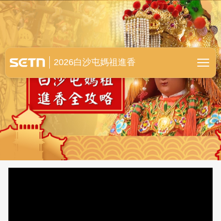
白沙屯媽祖進香全紀錄
2026白沙屯媽祖進香