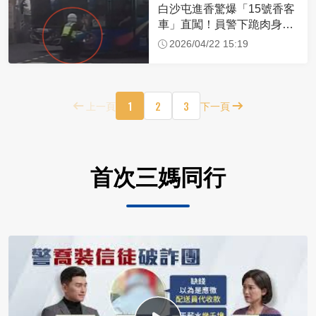
白沙屯進香驚爆「15號香客
車」直闖！員警下跪肉身擋
車：讓行人先過
2026/04/22 15:19
1
2
3
上一頁
下一頁
首次三媽同行