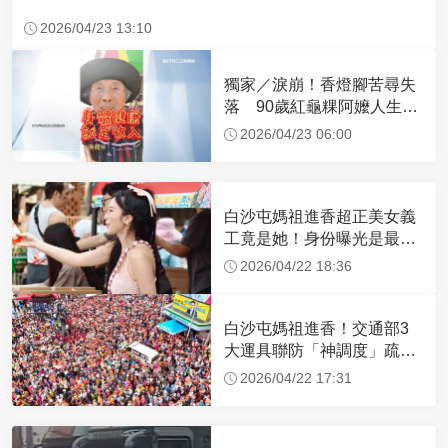
2026/04/23 13:10
獨家／淚崩！香燈腳苦尋失
落 90歲紅龜粿阿嬤人生謝
幕
2026/04/23 06:00
白沙屯媽祖進香超正美女義
工竟是她！身份曝光是最美
禮生 一輩子不結婚
2026/04/22 18:36
白沙屯媽祖進香！交通部3
大運具聯防「神調度」疏運
32.1萬創新高
2026/04/22 17:31