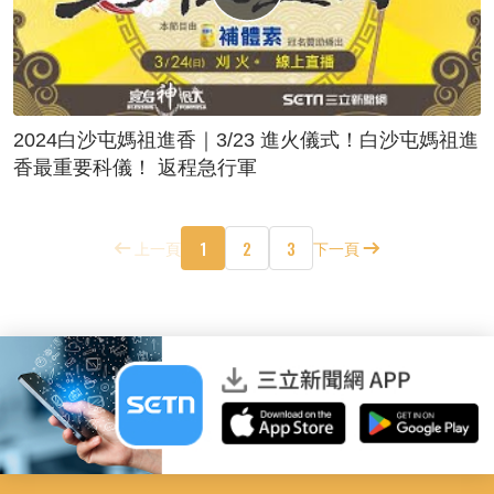
2024白沙屯媽祖進香｜3/23 進火儀式！白沙屯媽祖進
香最重要科儀！ 返程急行軍
1
2
3
上一頁
下一頁