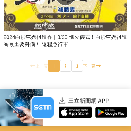
2024白沙屯媽祖進香｜3/23 進火儀式！白沙屯媽祖進
香最重要科儀！ 返程急行軍
1
2
3
上一頁
下一頁