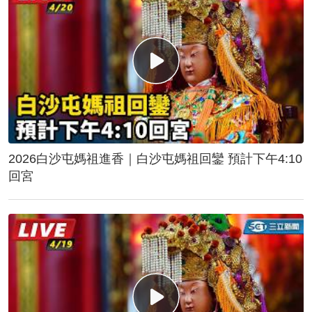
2026白沙屯媽祖進香｜白沙屯媽祖回鑾 預計下午4:10
回宮