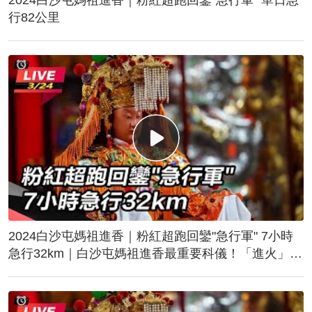
行82公里
2024白沙屯媽祖進香｜粉紅超跑回鑾"急行軍" 7小時
急行32km｜白沙屯媽祖進香最重要科儀！「進火」儀
式後起駕回鑾