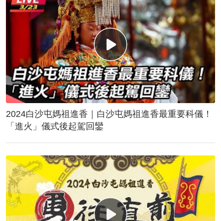
2024白沙屯媽祖進香｜白沙屯媽祖進香最重要科儀！
「進火」儀式後起駕回鑾