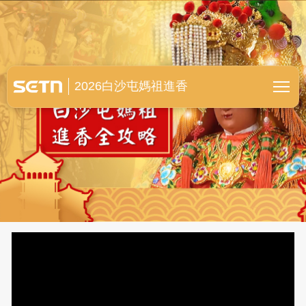
白沙屯媽祖進香全紀錄
2026白沙屯媽祖進香