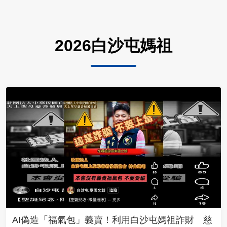
2026白沙屯媽祖
AI偽造「福氣包」義賣！利用白沙屯媽祖詐財 慈