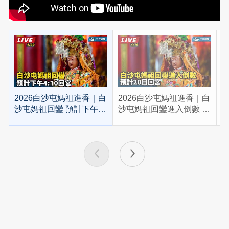
2026白沙屯媽祖進香｜白
2026白沙屯媽祖進香｜白
2
沙屯媽祖回鑾 預計下午
沙屯媽祖回鑾進入倒數 預
4:10回宮
計20日回宮