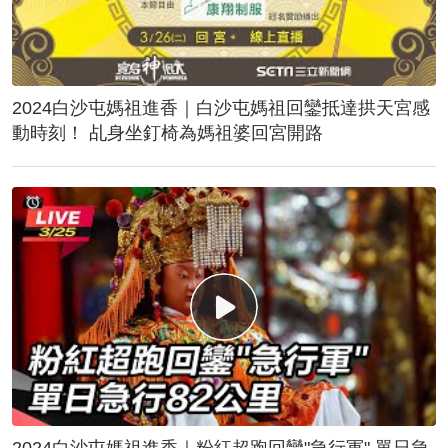
2024白沙屯媽祖進香｜白沙屯媽祖回鑾抵達拱天宮感
動時刻！ 乩身坐釘椅為媽祖婆回宮開路
2024白沙屯媽祖進香｜粉紅超跑回鑾"急行軍" 單日急