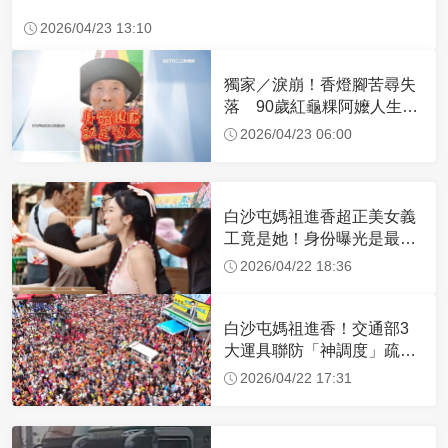
2026/04/23 13:10
獨家／淚崩！香燈腳苦尋失
落 90歲紅龜粿阿嬤人生謝
幕
2026/04/23 06:00
白沙屯媽祖進香超正美女義
工竟是她！身份曝光是最美
禮生 一輩子不結婚
2026/04/22 18:36
白沙屯媽祖進香！交通部3
大運具聯防「神調度」疏運
32.1萬創新高
2026/04/22 17:31