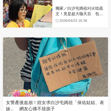
獨家／白沙屯媽祖刈火唸疏
文！竟是超大咖天后 包尿
布忍尿5小時不喊累
2026/04/23 16:36
女警產後血崩！姪女求白沙屯媽祖「保佑姑姑、表
妹」 網友心痛不捨孩子