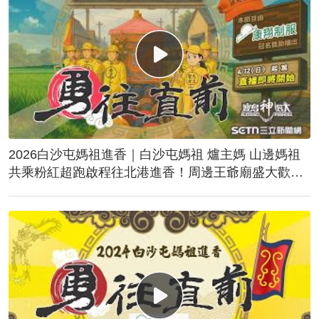
2026白沙屯媽祖進香｜白沙屯媽祖 爐主媽 山邊媽祖
共乘粉紅超跑啟程往北港進香！周邊王爺廟盛大歡
送！