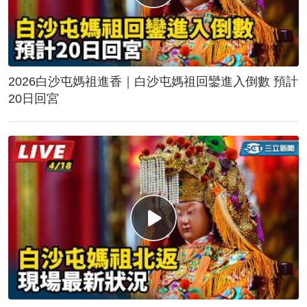
2026白沙屯媽祖進香｜白沙屯媽祖回鑾進入倒數 預計
20日回宮