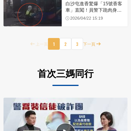
白沙屯進香驚爆「15號香客
車」直闖！員警下跪肉身擋
車：讓行人先過
2026/04/22 15:19
1
2
3
上一頁
下一頁
首次三媽同行