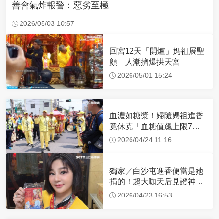
善會氣炸報警：惡劣至極
2026/05/03 10:57
回宮12天「開爐」媽祖展聖
顏 人潮擠爆拱天宮
2026/05/01 15:24
血濃如糖漿！婦隨媽祖進香
竟休克「血糖值飆上限7
倍」 醫曝原因
2026/04/24 11:16
獨家／白沙屯進香便當是她
捐的！超大咖天后見證神
蹟 一靠近媽祖就爆哭
2026/04/23 16:53