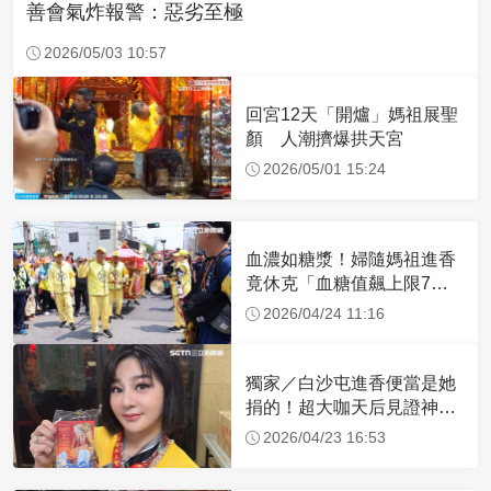
善會氣炸報警：惡劣至極
2026/05/03 10:57
回宮12天「開爐」媽祖展聖
顏 人潮擠爆拱天宮
2026/05/01 15:24
血濃如糖漿！婦隨媽祖進香
竟休克「血糖值飆上限7
倍」 醫曝原因
2026/04/24 11:16
獨家／白沙屯進香便當是她
捐的！超大咖天后見證神
蹟 一靠近媽祖就爆哭
2026/04/23 16:53