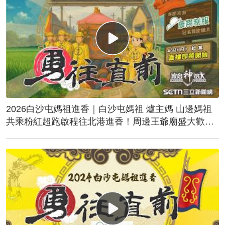
2026白沙屯媽祖進香｜白沙屯媽祖 爐主媽 山邊媽祖
共乘粉紅超跑啟程往北港進香！周邊王爺廟盛大歡
送！