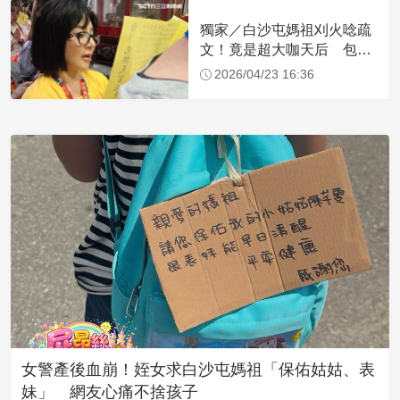
獨家／白沙屯媽祖刈火唸疏
文！竟是超大咖天后 包尿
布忍尿5小時不喊累
2026/04/23 16:36
女警產後血崩！姪女求白沙屯媽祖「保佑姑姑、表
妹」 網友心痛不捨孩子