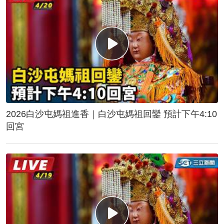
2026白沙屯媽祖進香｜白沙屯媽祖回鑾 預計下午4:10
回宮