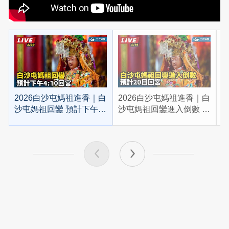
2026白沙屯媽祖進香｜白
2026白沙屯媽祖進香｜白
2
沙屯媽祖回鑾 預計下午
沙屯媽祖回鑾進入倒數 預
4:10回宮
計20日回宮