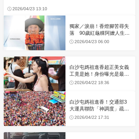
2026/04/23 13:10
獨家／淚崩！香燈腳苦尋失
落 90歲紅龜粿阿嬤人生謝
幕
2026/04/23 06:00
白沙屯媽祖進香超正美女義
工竟是她！身份曝光是最美
禮生 一輩子不結婚
2026/04/22 18:36
白沙屯媽祖進香！交通部3
大運具聯防「神調度」疏運
32.1萬創新高
2026/04/22 17:31