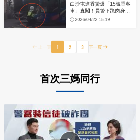
白沙屯進香驚爆「15號香客
車」直闖！員警下跪肉身擋
車：讓行人先過
2026/04/22 15:19
1
2
3
上一頁
下一頁
首次三媽同行