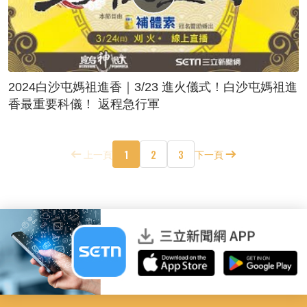
2024白沙屯媽祖進香｜3/23 進火儀式！白沙屯媽祖進
香最重要科儀！ 返程急行軍
1
2
3
上一頁
下一頁