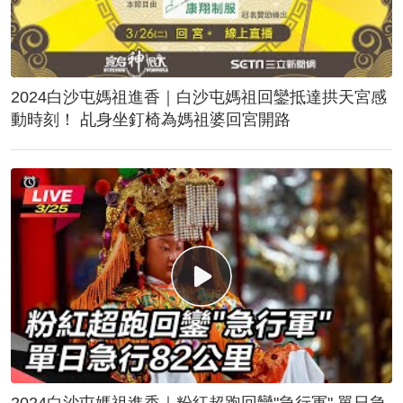
2024白沙屯媽祖進香｜白沙屯媽祖回鑾抵達拱天宮感
動時刻！ 乩身坐釘椅為媽祖婆回宮開路
2024白沙屯媽祖進香｜粉紅超跑回鑾"急行軍" 單日急