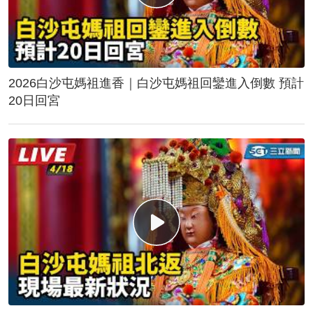
2026白沙屯媽祖進香｜白沙屯媽祖回鑾進入倒數 預計
20日回宮