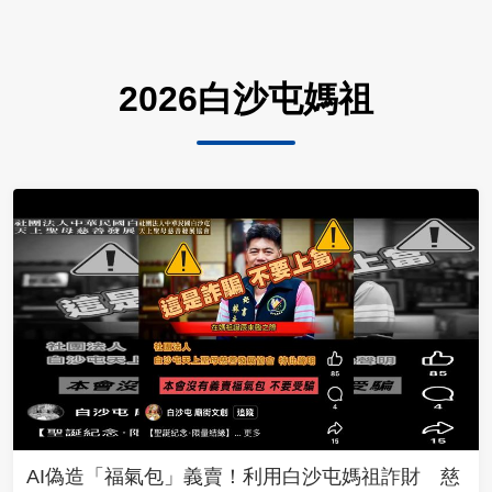
2026白沙屯媽祖
AI偽造「福氣包」義賣！利用白沙屯媽祖詐財 慈