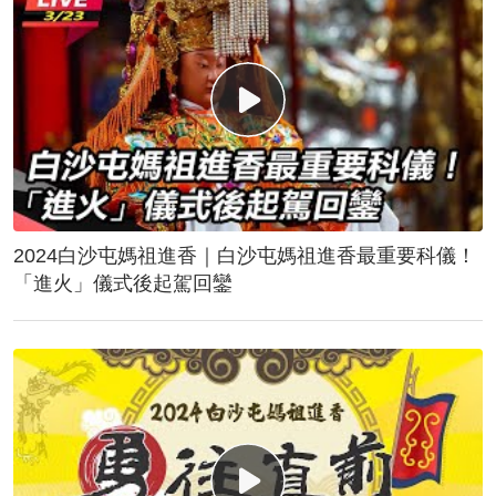
2024白沙屯媽祖進香｜白沙屯媽祖進香最重要科儀！
「進火」儀式後起駕回鑾