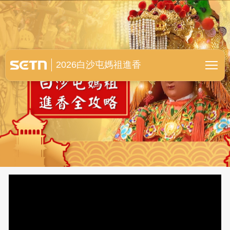
白沙屯媽祖進香全紀錄
2026白沙屯媽祖進香