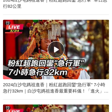
行82公里
2024白沙屯媽祖進香｜粉紅超跑回鑾"急行軍" 7小時
急行32km｜白沙屯媽祖進香最重要科儀！「進火」儀
式後起駕回鑾