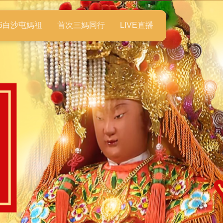
26白沙屯媽祖
首次三媽同行
LIVE直播