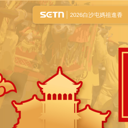
白沙屯媽祖進香全紀錄
2026白沙屯媽祖進香