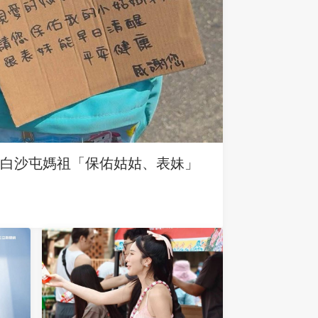
求白沙屯媽祖「保佑姑姑、表妹」