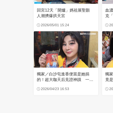
回宮12天「開爐」媽祖展聖顏
血
人潮擠爆拱天宮
克「
因
2026/05/01 15:24
20
獨家／白沙屯進香便當是她捐
獨
的！超大咖天后見證神蹟 一靠
竟是
近媽祖就爆哭
小
2026/04/23 16:53
20