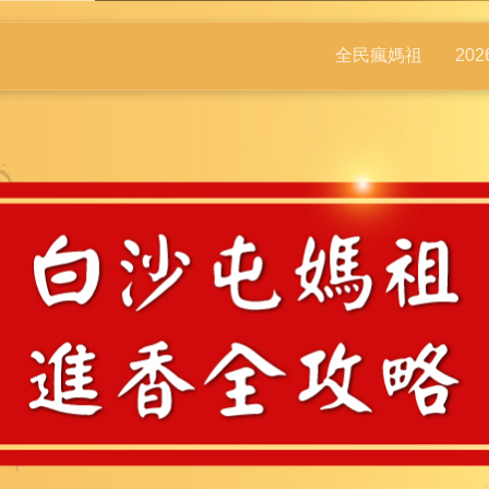
全民瘋媽祖
20