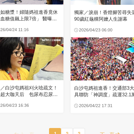
濃如糖漿！婦隨媽祖進香竟休
獨家／淚崩！香燈腳苦尋
血糖值飆上限7倍」 醫曝原
90歲紅龜粿阿嬤人生謝幕
26/04/24 11:16
2026/04/23 06:00
家／白沙屯媽祖刈火唸疏文！
白沙屯媽祖進香！交通部3
超大咖天后 包尿布忍尿5
具聯防「神調度」疏運32.1
時不喊累
新高
26/04/23 16:36
2026/04/22 17:31
上一頁
1
2
3
下一頁