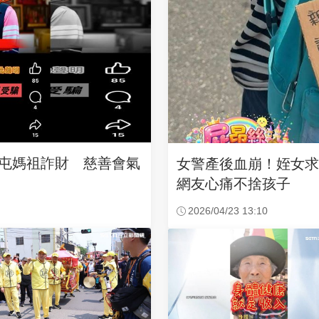
沙屯媽祖詐財 慈善會氣
女警產後血崩！姪女
網友心痛不捨孩子
2026/04/23 13:10