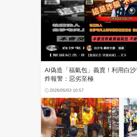
AI偽造「福氣包」義賣！利用白
炸報警：惡劣至極
2026/05/03 10:57