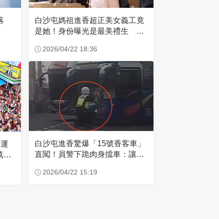
失落
白沙屯媽祖進香超正美女義工竟
是她！身份曝光是最美禮生 一
輩子不結婚
2026/04/22 18:36
白沙屯進香驚爆「15號香客車」
大運
直闖！員警下跪肉身擋車：讓行
萬創
人先過
2026/04/22 15:19