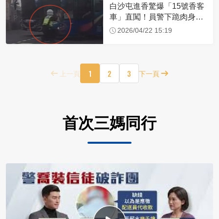
白沙屯進香驚爆「15號香客
車」直闖！員警下跪肉身擋
車：讓行人先過
2026/04/22 15:19
1
2
3
上一頁
下一頁
首次三媽同行