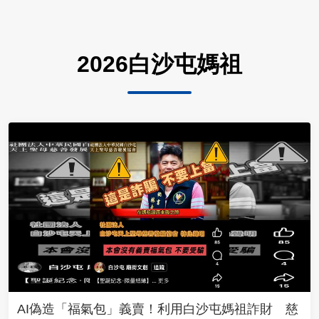
2026白沙屯媽祖
AI偽造「福氣包」義賣！利用白沙屯媽祖詐財 慈