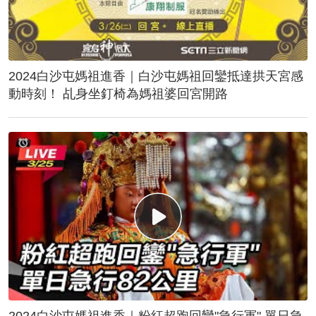
2024白沙屯媽祖進香｜白沙屯媽祖回鑾抵達拱天宮感
動時刻！ 乩身坐釘椅為媽祖婆回宮開路
2024白沙屯媽祖進香｜粉紅超跑回鑾"急行軍" 單日急