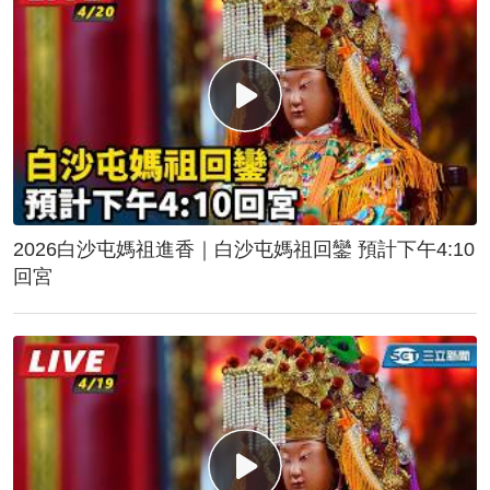
2026白沙屯媽祖進香｜白沙屯媽祖回鑾 預計下午4:10
回宮