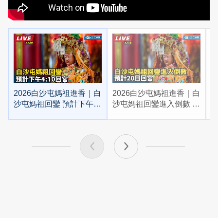
2026白沙屯媽祖進香｜白
2026白沙屯媽祖進香｜白
2
沙屯媽祖回鑾 預計下午
沙屯媽祖回鑾進入倒數 預
4:10回宮
計20日回宮