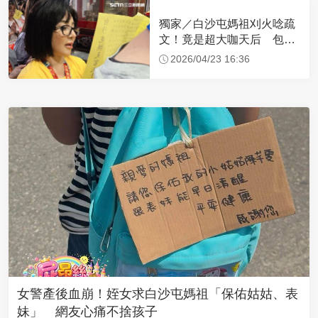
獨家／白沙屯媽祖刈火唸疏
文！竟是超大咖天后 包尿
布忍尿5小時不喊累
2026/04/23 16:36
女警產後血崩！姪女求白沙屯媽祖「保佑姑姑、表
妹」 網友心痛不捨孩子