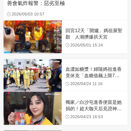
善會氣炸報警：惡劣至極
2026/05/03 10:57
回宮12天「開爐」媽祖展聖
顏 人潮擠爆拱天宮
2026/05/01 15:24
血濃如糖漿！婦隨媽祖進香
竟休克「血糖值飆上限7
倍」 醫曝原因
2026/04/24 11:16
獨家／白沙屯進香便當是她
捐的！超大咖天后見證神
蹟 一靠近媽祖就爆哭
2026/04/23 16:53