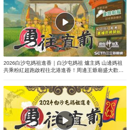
2026白沙屯媽祖進香｜白沙屯媽祖 爐主媽 山邊媽祖
共乘粉紅超跑啟程往北港進香！周邊王爺廟盛大歡
送！