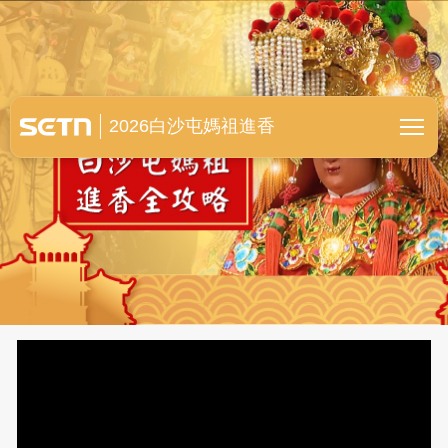
白沙屯媽祖進香全紀錄
2026白沙屯媽祖進香