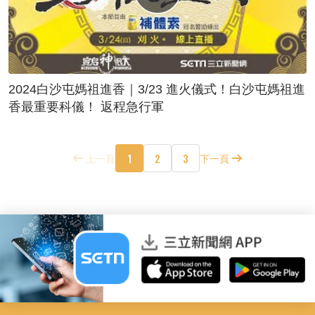
2024白沙屯媽祖進香｜3/23 進火儀式！白沙屯媽祖進
香最重要科儀！ 返程急行軍
1
2
3
上一頁
下一頁