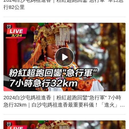
行82公里
2024白沙屯媽祖進香｜粉紅超跑回鑾"急行軍" 7小時
急行32km｜白沙屯媽祖進香最重要科儀！「進火」儀
式後起駕回鑾