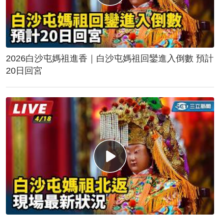
2026白沙屯媽祖進香｜白沙屯媽祖回鑾進入倒數 預計
20日回宮