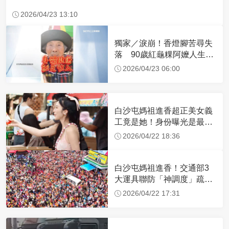
2026/04/23 13:10
獨家／淚崩！香燈腳苦尋失
落 90歲紅龜粿阿嬤人生謝
幕
2026/04/23 06:00
白沙屯媽祖進香超正美女義
工竟是她！身份曝光是最美
禮生 一輩子不結婚
2026/04/22 18:36
白沙屯媽祖進香！交通部3
大運具聯防「神調度」疏運
32.1萬創新高
2026/04/22 17:31