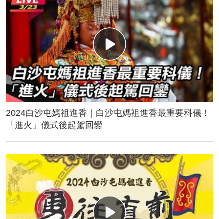
2024白沙屯媽祖進香｜白沙屯媽祖進香最重要科儀！
「進火」儀式後起駕回鑾