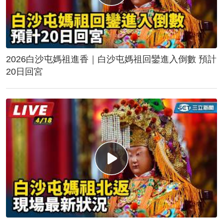
2026白沙屯媽祖進香｜白沙屯媽祖回鑾進入倒數 預計
20日回宮