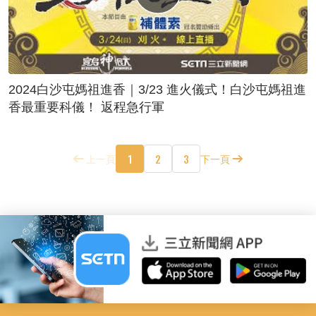
2024白沙屯媽祖進香｜3/23 進火儀式！白沙屯媽祖進
香最重要科儀！ 返程急行軍
1
2
3
上一頁
下一頁