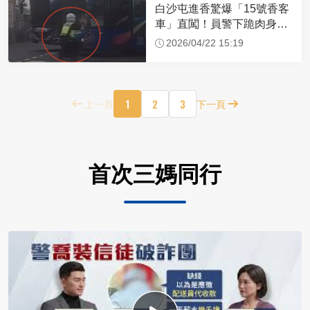
白沙屯進香驚爆「15號香客
車」直闖！員警下跪肉身擋
車：讓行人先過
2026/04/22 15:19
1
2
3
上一頁
下一頁
首次三媽同行