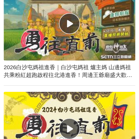
2026白沙屯媽祖進香｜白沙屯媽祖 爐主媽 山邊媽祖
共乘粉紅超跑啟程往北港進香！周邊王爺廟盛大歡
送！