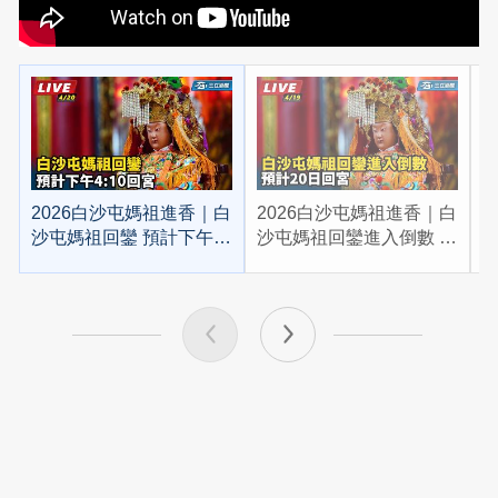
2026白沙屯媽祖進香｜白
2026白沙屯媽祖進香｜白
2
沙屯媽祖回鑾 預計下午
沙屯媽祖回鑾進入倒數 預
4:10回宮
計20日回宮