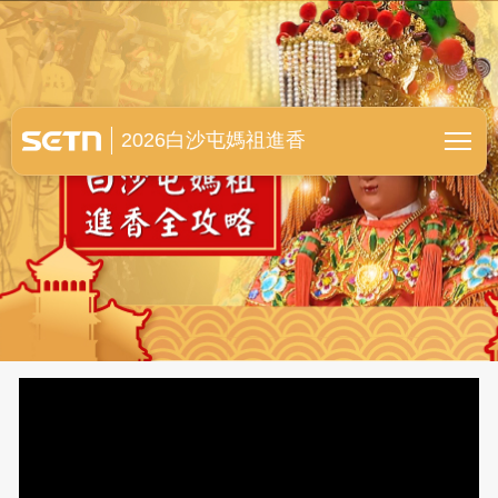
白沙屯媽祖進香全紀錄
2026白沙屯媽祖進香