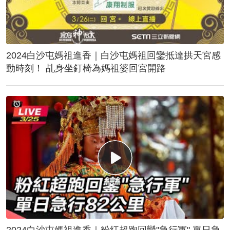
2024白沙屯媽祖進香｜白沙屯媽祖回鑾抵達拱天宮感
動時刻！ 乩身坐釘椅為媽祖婆回宮開路
2024白沙屯媽祖進香｜粉紅超跑回鑾"急行軍" 單日急