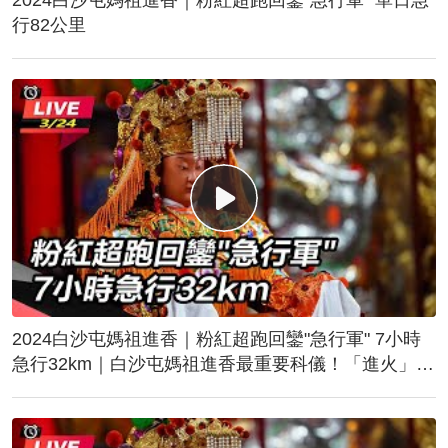
行82公里
2024白沙屯媽祖進香｜粉紅超跑回鑾"急行軍" 7小時
急行32km｜白沙屯媽祖進香最重要科儀！「進火」儀
式後起駕回鑾