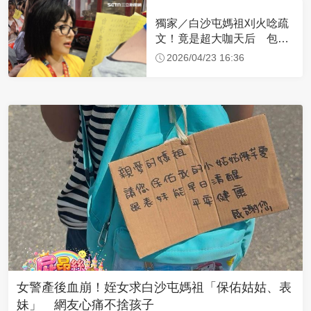
獨家／白沙屯媽祖刈火唸疏
文！竟是超大咖天后 包尿
布忍尿5小時不喊累
2026/04/23 16:36
女警產後血崩！姪女求白沙屯媽祖「保佑姑姑、表
妹」 網友心痛不捨孩子