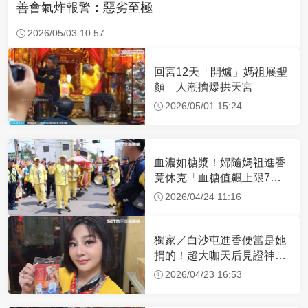
善會氣炸報警：惡劣至極
2026/05/03 10:57
回宮12天「開爐」媽祖展聖
顏 人潮擠爆拱天宮
2026/05/01 15:24
血濃如糖漿！婦隨媽祖進香
竟休克「血糖值飆上限7
倍」 醫曝原因
2026/04/24 11:16
獨家／白沙屯進香便當是她
捐的！超大咖天后見證神
蹟 一靠近媽祖就爆哭
2026/04/23 16:53