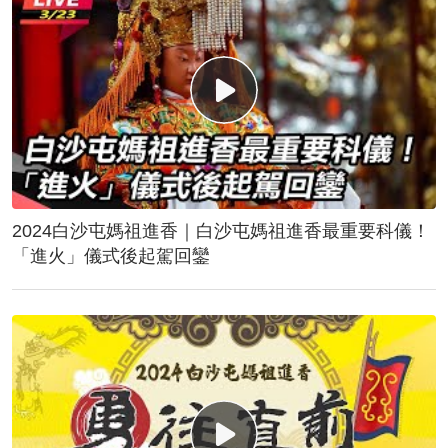
2024白沙屯媽祖進香｜白沙屯媽祖進香最重要科儀！
「進火」儀式後起駕回鑾