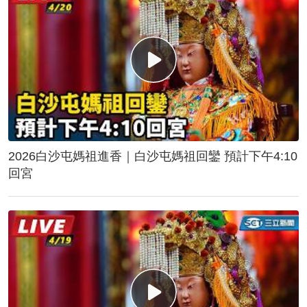
2026白沙屯媽祖進香｜白沙屯媽祖回鑾 預計下午4:10
回宮