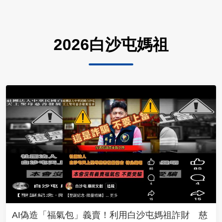
2026白沙屯媽祖
AI偽造「福氣包」義賣！利用白沙屯媽祖詐財 慈