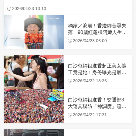
2026/04/23 13:10
獨家／淚崩！香燈腳苦尋失
落 90歲紅龜粿阿嬤人生謝
幕
2026/04/23 06:00
白沙屯媽祖進香超正美女義
工竟是她！身份曝光是最美
禮生 一輩子不結婚
2026/04/22 18:36
白沙屯媽祖進香！交通部3
大運具聯防「神調度」疏運
32.1萬創新高
2026/04/22 17:31