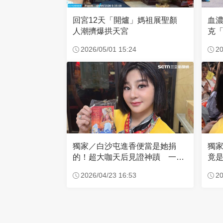
回宮12天「開爐」媽祖展聖顏
血
人潮擠爆拱天宮
克「
因
2026/05/01 15:24
20
獨家／白沙屯進香便當是她捐
獨
的！超大咖天后見證神蹟 一靠
竟是
近媽祖就爆哭
小
2026/04/23 16:53
20