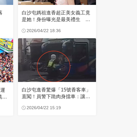
失落
白沙屯媽祖進香超正美女義工竟
是她！身份曝光是最美禮生 一
輩子不結婚
2026/04/22 18:36
白沙屯進香驚爆「15號香客車」
大運
直闖！員警下跪肉身擋車：讓行
萬創
人先過
2026/04/22 15:19