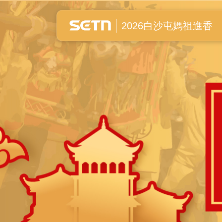
白沙屯媽祖進香全紀錄
2026白沙屯媽祖進香