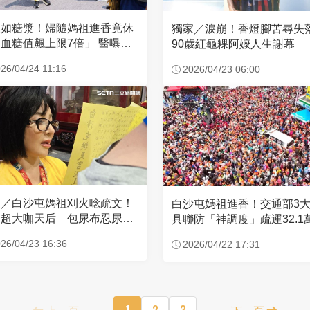
濃如糖漿！婦隨媽祖進香竟休
獨家／淚崩！香燈腳苦尋
血糖值飆上限7倍」 醫曝原
90歲紅龜粿阿嬤人生謝幕
26/04/24 11:16
2026/04/23 06:00
家／白沙屯媽祖刈火唸疏文！
白沙屯媽祖進香！交通部3
超大咖天后 包尿布忍尿5
具聯防「神調度」疏運32.1
時不喊累
新高
26/04/23 16:36
2026/04/22 17:31
上一頁
1
2
3
下一頁