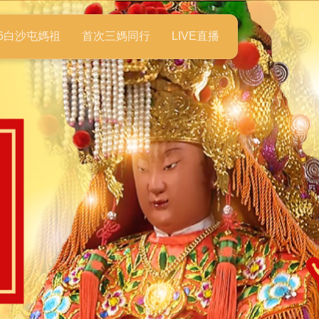
26白沙屯媽祖
首次三媽同行
LIVE直播