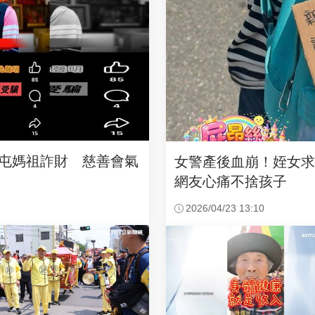
沙屯媽祖詐財 慈善會氣
女警產後血崩！姪女
網友心痛不捨孩子
2026/04/23 13:10