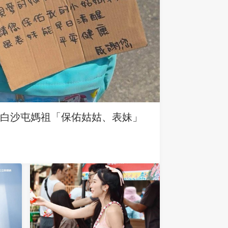
求白沙屯媽祖「保佑姑姑、表妹」