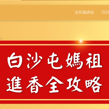
全民瘋媽祖
20