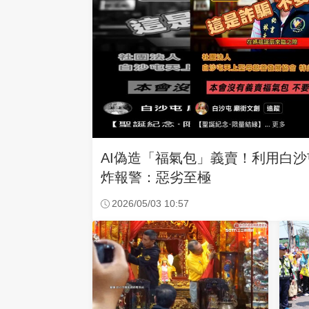
AI偽造「福氣包」義賣！利用白
炸報警：惡劣至極
2026/05/03 10:57