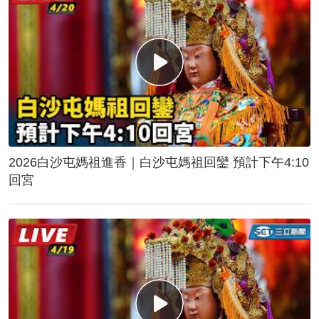
2026白沙屯媽祖進香｜白沙屯媽祖回鑾 預計下午4:10
回宮