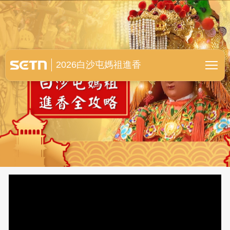
白沙屯媽祖進香全紀錄
2026白沙屯媽祖進香