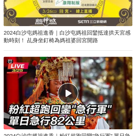
2024白沙屯媽祖進香｜白沙屯媽祖回鑾抵達拱天宮感
動時刻！ 乩身坐釘椅為媽祖婆回宮開路
2024白沙屯媽祖進香｜粉紅超跑回鑾"急行軍" 單日急