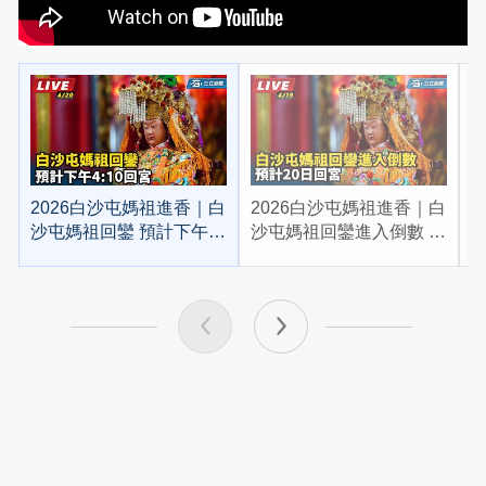
2026白沙屯媽祖進香｜白
2026白沙屯媽祖進香｜白
2
沙屯媽祖回鑾 預計下午
沙屯媽祖回鑾進入倒數 預
4:10回宮
計20日回宮