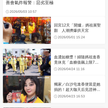
善會氣炸報警：惡劣至極
2026/05/03 10:57
回宮12天「開爐」媽祖展聖
顏 人潮擠爆拱天宮
2026/05/01 15:24
血濃如糖漿！婦隨媽祖進香
竟休克「血糖值飆上限7
倍」 醫曝原因
2026/04/24 11:16
獨家／白沙屯進香便當是她
捐的！超大咖天后見證神
蹟 一靠近媽祖就爆哭
2026/04/23 16:53