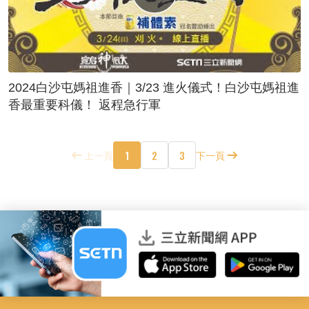
2024白沙屯媽祖進香｜3/23 進火儀式！白沙屯媽祖進
香最重要科儀！ 返程急行軍
1
2
3
上一頁
下一頁