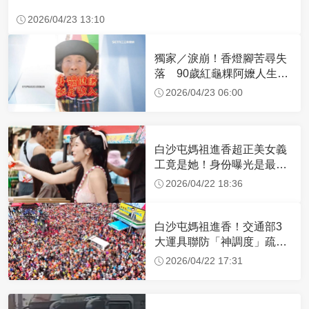
2026/04/23 13:10
獨家／淚崩！香燈腳苦尋失
落 90歲紅龜粿阿嬤人生謝
幕
2026/04/23 06:00
白沙屯媽祖進香超正美女義
工竟是她！身份曝光是最美
禮生 一輩子不結婚
2026/04/22 18:36
白沙屯媽祖進香！交通部3
大運具聯防「神調度」疏運
32.1萬創新高
2026/04/22 17:31