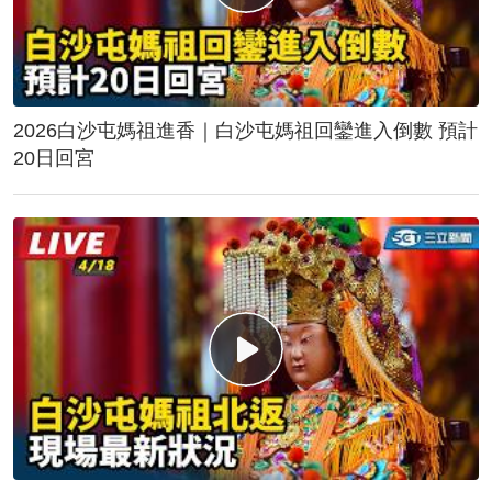
2026白沙屯媽祖進香｜白沙屯媽祖回鑾進入倒數 預計
20日回宮