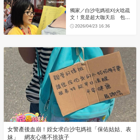
獨家／白沙屯媽祖刈火唸疏
文！竟是超大咖天后 包尿
布忍尿5小時不喊累
2026/04/23 16:36
女警產後血崩！姪女求白沙屯媽祖「保佑姑姑、表
妹」 網友心痛不捨孩子