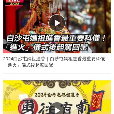
2024白沙屯媽祖進香｜白沙屯媽祖進香最重要科儀！
「進火」儀式後起駕回鑾