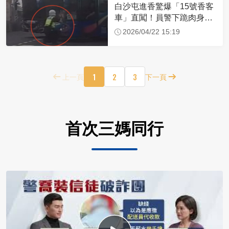
白沙屯進香驚爆「15號香客
車」直闖！員警下跪肉身擋
車：讓行人先過
2026/04/22 15:19
1
2
3
上一頁
下一頁
首次三媽同行