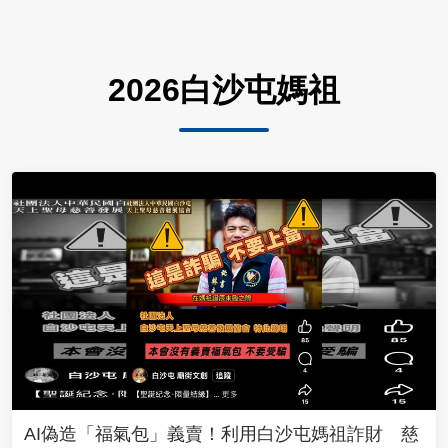
2026白沙屯媽祖
AI偽造「福氣包」義賣！利用白沙屯媽祖詐財 慈