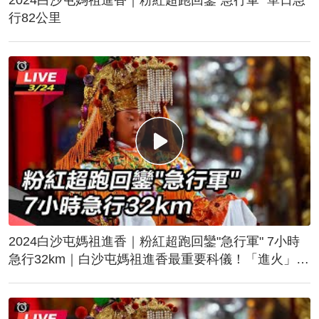
行82公里
2024白沙屯媽祖進香｜粉紅超跑回鑾"急行軍" 7小時
急行32km｜白沙屯媽祖進香最重要科儀！「進火」儀
式後起駕回鑾