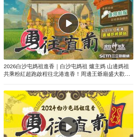
2026白沙屯媽祖進香｜白沙屯媽祖 爐主媽 山邊媽祖
共乘粉紅超跑啟程往北港進香！周邊王爺廟盛大歡
送！