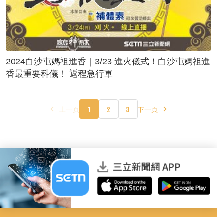
2024白沙屯媽祖進香｜3/23 進火儀式！白沙屯媽祖進
香最重要科儀！ 返程急行軍
1
2
3
上一頁
下一頁