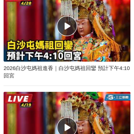
2026白沙屯媽祖進香｜白沙屯媽祖回鑾 預計下午4:10
回宮