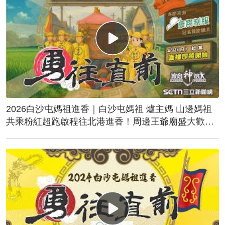
2026白沙屯媽祖進香｜白沙屯媽祖 爐主媽 山邊媽祖
共乘粉紅超跑啟程往北港進香！周邊王爺廟盛大歡
送！