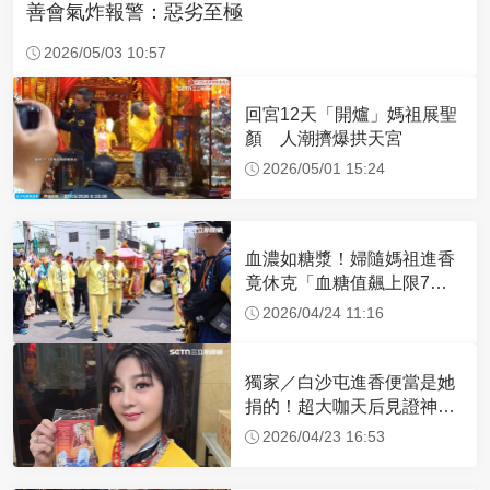
善會氣炸報警：惡劣至極
2026/05/03 10:57
回宮12天「開爐」媽祖展聖
顏 人潮擠爆拱天宮
2026/05/01 15:24
血濃如糖漿！婦隨媽祖進香
竟休克「血糖值飆上限7
倍」 醫曝原因
2026/04/24 11:16
獨家／白沙屯進香便當是她
捐的！超大咖天后見證神
蹟 一靠近媽祖就爆哭
2026/04/23 16:53