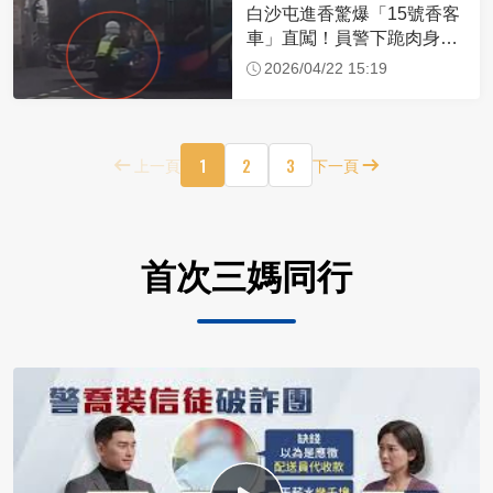
白沙屯進香驚爆「15號香客
車」直闖！員警下跪肉身擋
車：讓行人先過
2026/04/22 15:19
1
2
3
上一頁
下一頁
首次三媽同行