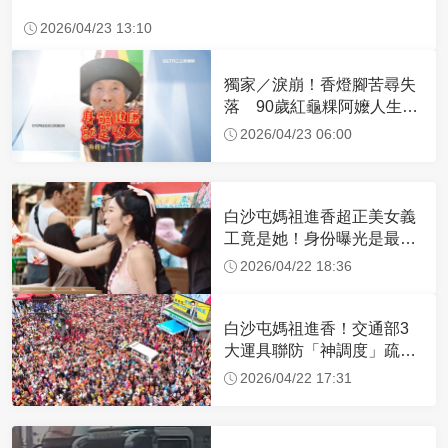
2026/04/23 13:10
獨家／淚崩！香燈腳苦尋失
落 90歲紅龜粿阿嬤人生謝
幕
2026/04/23 06:00
白沙屯媽祖進香超正美女義
工竟是她！身份曝光是最美
禮生 一輩子不結婚
2026/04/22 18:36
白沙屯媽祖進香！交通部3
大運具聯防「神調度」疏運
32.1萬創新高
2026/04/22 17:31