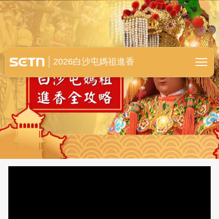
白沙屯媽祖進香全紀錄
2026白沙屯媽祖進香