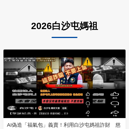
2026白沙屯媽祖
AI偽造「福氣包」義賣！利用白沙屯媽祖詐財 慈