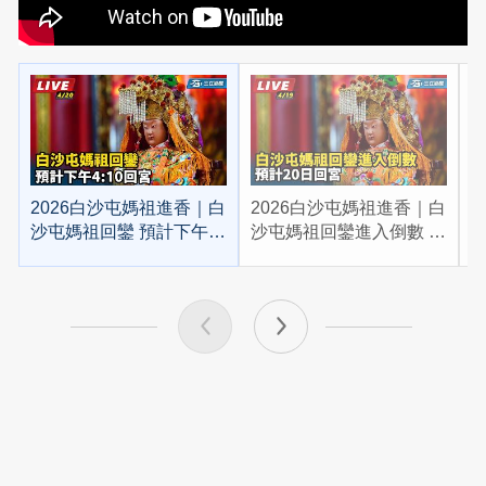
2026白沙屯媽祖進香｜白
2026白沙屯媽祖進香｜白
2
沙屯媽祖回鑾 預計下午
沙屯媽祖回鑾進入倒數 預
4:10回宮
計20日回宮