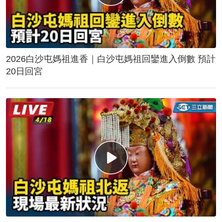
2026白沙屯媽祖進香｜白沙屯媽祖回鑾進入倒數 預計
20日回宮