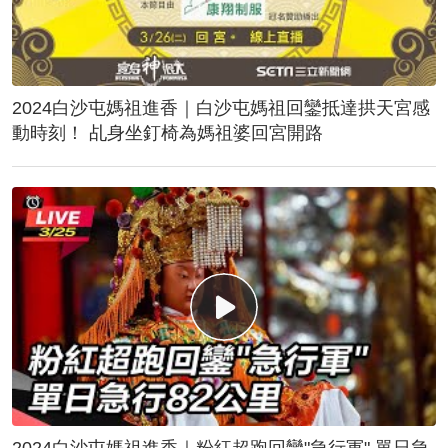
2024白沙屯媽祖進香｜白沙屯媽祖回鑾抵達拱天宮感
動時刻！ 乩身坐釘椅為媽祖婆回宮開路
2024白沙屯媽祖進香｜粉紅超跑回鑾"急行軍" 單日急