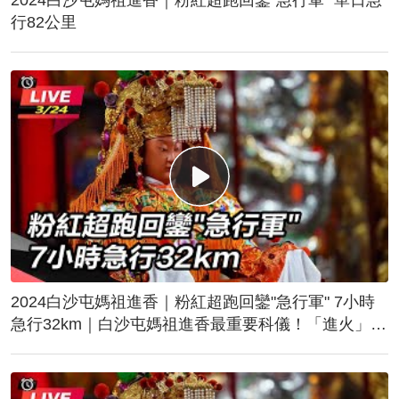
行82公里
2024白沙屯媽祖進香｜粉紅超跑回鑾"急行軍" 7小時
急行32km｜白沙屯媽祖進香最重要科儀！「進火」儀
式後起駕回鑾