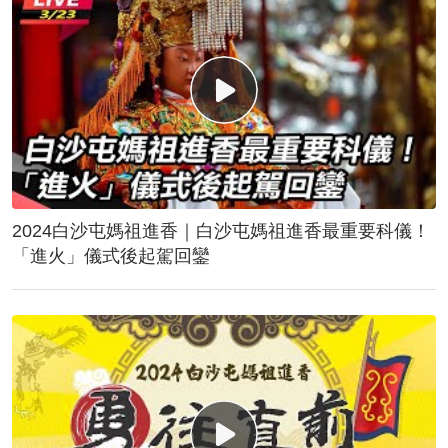
2024白沙屯媽祖進香｜白沙屯媽祖進香最重要科儀！
「進火」儀式後起駕回鑾