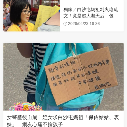
獨家／白沙屯媽祖刈火唸疏
文！竟是超大咖天后 包尿
布忍尿5小時不喊累
2026/04/23 16:36
女警產後血崩！姪女求白沙屯媽祖「保佑姑姑、表
妹」 網友心痛不捨孩子