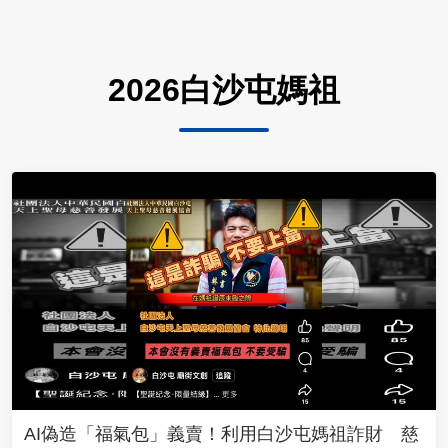
2026白沙屯媽祖
AI偽造「福氣包」義賣！利用白沙屯媽祖詐財 慈