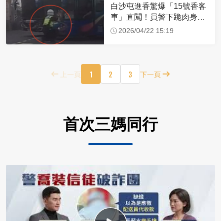
白沙屯進香驚爆「15號香客
車」直闖！員警下跪肉身擋
車：讓行人先過
2026/04/22 15:19
1
2
3
上一頁
下一頁
首次三媽同行