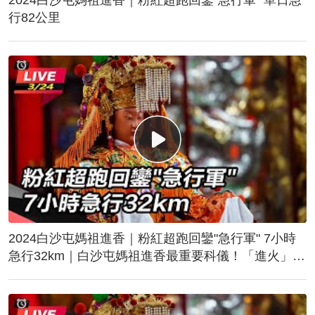
行82公里
2024白沙屯媽祖進香｜粉紅超跑回鑾"急行軍" 7小時
急行32km｜白沙屯媽祖進香最重要科儀！「進火」儀
式後起駕回鑾