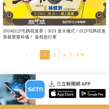
2024白沙屯媽祖進香｜3/23 進火儀式！白沙屯媽祖進
香最重要科儀！ 返程急行軍
1
2
3
上一頁
下一頁