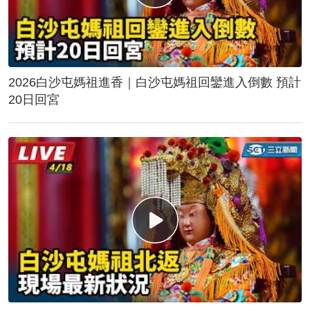
2026白沙屯媽祖進香｜白沙屯媽祖回鑾進入倒數 預計
20日回宮