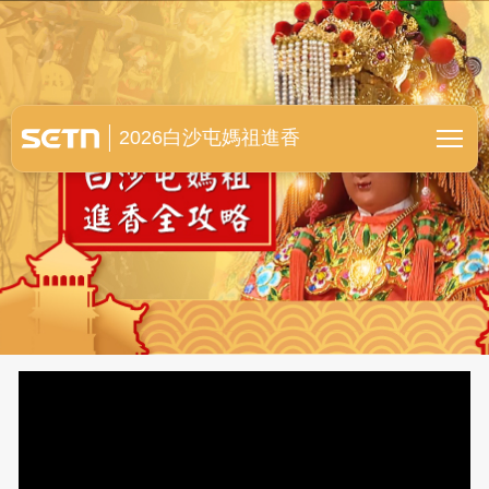
白沙屯媽祖進香全紀錄
2026白沙屯媽祖進香