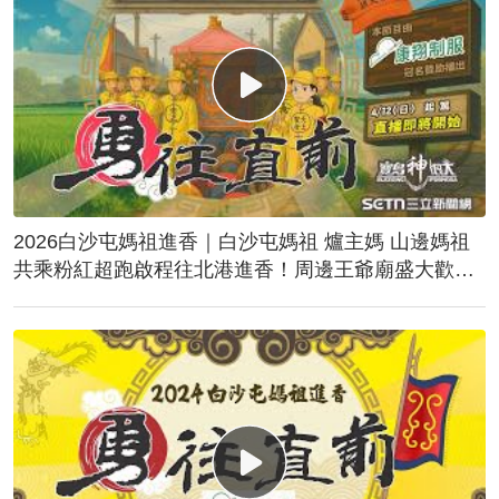
2026白沙屯媽祖進香｜白沙屯媽祖 爐主媽 山邊媽祖
共乘粉紅超跑啟程往北港進香！周邊王爺廟盛大歡
送！