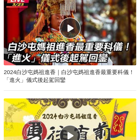
2024白沙屯媽祖進香｜白沙屯媽祖進香最重要科儀！
「進火」儀式後起駕回鑾