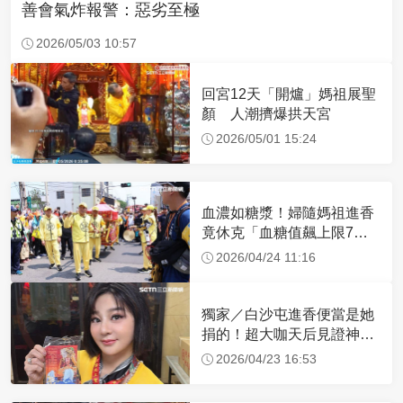
善會氣炸報警：惡劣至極
2026/05/03 10:57
回宮12天「開爐」媽祖展聖
顏 人潮擠爆拱天宮
2026/05/01 15:24
血濃如糖漿！婦隨媽祖進香
竟休克「血糖值飆上限7
倍」 醫曝原因
2026/04/24 11:16
獨家／白沙屯進香便當是她
捐的！超大咖天后見證神
蹟 一靠近媽祖就爆哭
2026/04/23 16:53