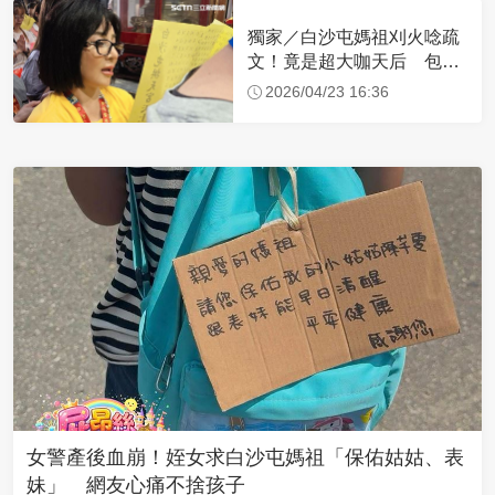
獨家／白沙屯媽祖刈火唸疏
文！竟是超大咖天后 包尿
布忍尿5小時不喊累
2026/04/23 16:36
女警產後血崩！姪女求白沙屯媽祖「保佑姑姑、表
妹」 網友心痛不捨孩子