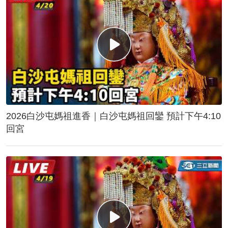
2026白沙屯媽祖進香｜白沙屯媽祖回鑾 預計下午4:10
回宮