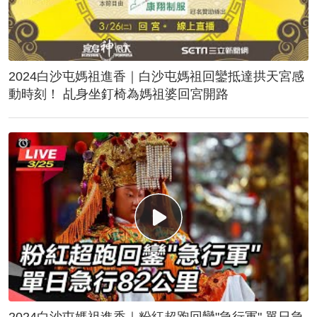
2024白沙屯媽祖進香｜白沙屯媽祖回鑾抵達拱天宮感
動時刻！ 乩身坐釘椅為媽祖婆回宮開路
2024白沙屯媽祖進香｜粉紅超跑回鑾"急行軍" 單日急