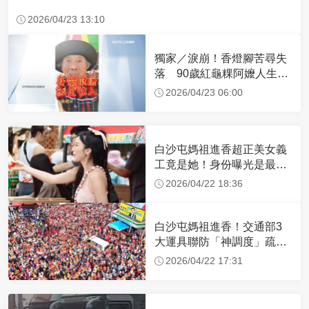
2026/04/23 13:10
獨家／淚崩！香燈腳苦尋失
落 90歲紅龜粿阿嬤人生謝
幕
2026/04/23 06:00
白沙屯媽祖進香超正美女義
工竟是她！身份曝光是最美
禮生 一輩子不結婚
2026/04/22 18:36
白沙屯媽祖進香！交通部3
大運具聯防「神調度」疏運
32.1萬創新高
2026/04/22 17:31