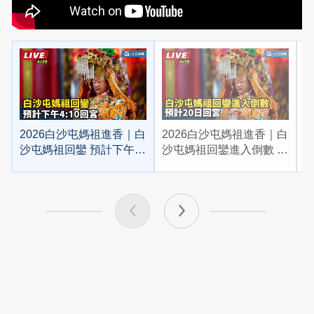
2026白沙屯媽祖進香｜白
2026白沙屯媽祖進香｜白
2
沙屯媽祖回鑾 預計下午
沙屯媽祖回鑾進入倒數 預
4:10回宮
計20日回宮