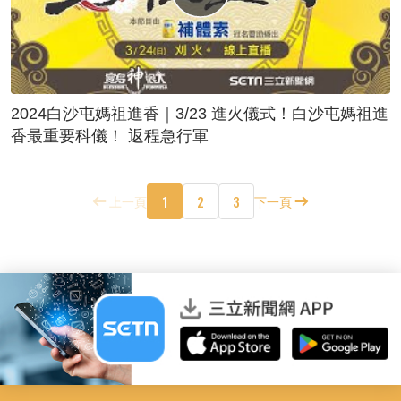
2024白沙屯媽祖進香｜3/23 進火儀式！白沙屯媽祖進
香最重要科儀！ 返程急行軍
1
2
3
上一頁
下一頁