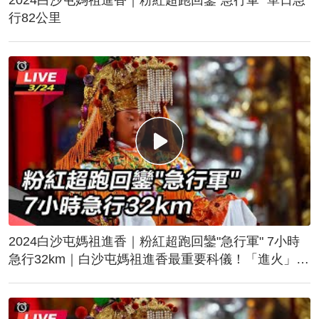
行82公里
2024白沙屯媽祖進香｜粉紅超跑回鑾"急行軍" 7小時
急行32km｜白沙屯媽祖進香最重要科儀！「進火」儀
式後起駕回鑾