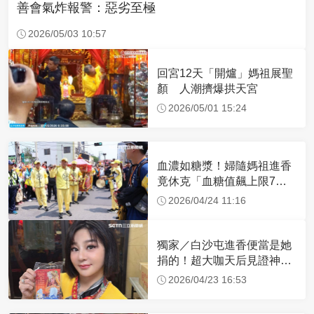
善會氣炸報警：惡劣至極
2026/05/03 10:57
回宮12天「開爐」媽祖展聖
顏 人潮擠爆拱天宮
2026/05/01 15:24
血濃如糖漿！婦隨媽祖進香
竟休克「血糖值飆上限7
倍」 醫曝原因
2026/04/24 11:16
獨家／白沙屯進香便當是她
捐的！超大咖天后見證神
蹟 一靠近媽祖就爆哭
2026/04/23 16:53