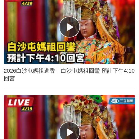
2026白沙屯媽祖進香｜白沙屯媽祖回鑾 預計下午4:10
回宮