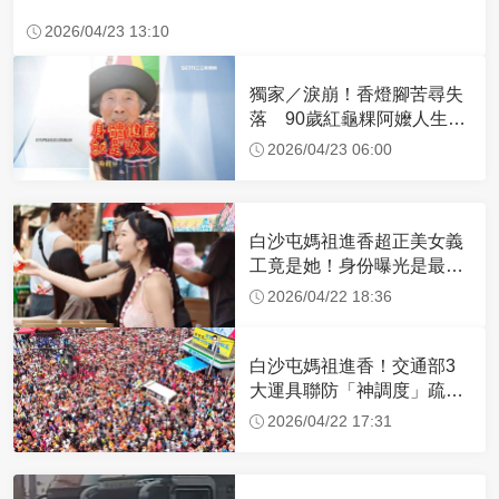
2026/04/23 13:10
獨家／淚崩！香燈腳苦尋失
落 90歲紅龜粿阿嬤人生謝
幕
2026/04/23 06:00
白沙屯媽祖進香超正美女義
工竟是她！身份曝光是最美
禮生 一輩子不結婚
2026/04/22 18:36
白沙屯媽祖進香！交通部3
大運具聯防「神調度」疏運
32.1萬創新高
2026/04/22 17:31