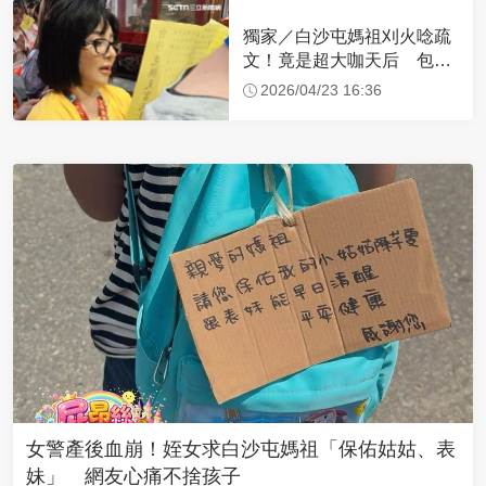
獨家／白沙屯媽祖刈火唸疏
文！竟是超大咖天后 包尿
布忍尿5小時不喊累
2026/04/23 16:36
女警產後血崩！姪女求白沙屯媽祖「保佑姑姑、表
妹」 網友心痛不捨孩子