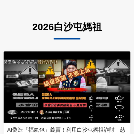
2026白沙屯媽祖
AI偽造「福氣包」義賣！利用白沙屯媽祖詐財 慈