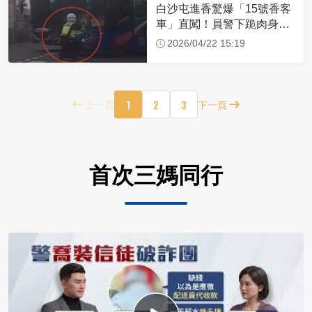
白沙屯進香驚爆「15號香客
車」直闖！員警下跪肉身擋
車：讓行人先過
2026/04/22 15:19
1
2
3
上一頁
下一頁
首次三媽同行