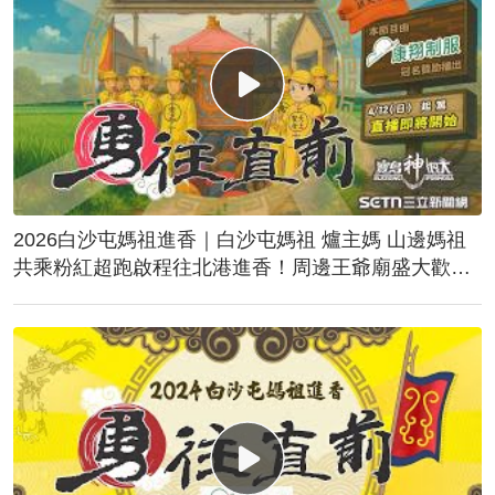
2026白沙屯媽祖進香｜白沙屯媽祖 爐主媽 山邊媽祖
共乘粉紅超跑啟程往北港進香！周邊王爺廟盛大歡
送！