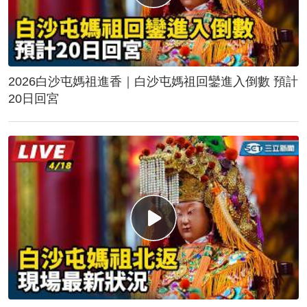
2026白沙屯媽祖進香｜白沙屯媽祖回鑾進入倒數 預計
20日回宮