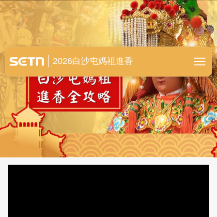
白沙屯媽祖進香全紀錄
2026白沙屯媽祖進香