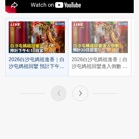
2026白沙屯媽祖進香｜白
2026白沙屯媽祖進香｜白
2
沙屯媽祖回鑾 預計下午
沙屯媽祖回鑾進入倒數 預
4:10回宮
計20日回宮