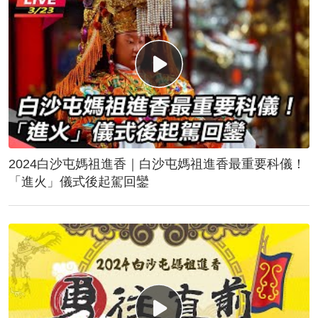
2024白沙屯媽祖進香｜白沙屯媽祖進香最重要科儀！
「進火」儀式後起駕回鑾