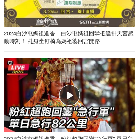
2024白沙屯媽祖進香｜白沙屯媽祖回鑾抵達拱天宮感
動時刻！ 乩身坐釘椅為媽祖婆回宮開路
2024白沙屯媽祖進香｜粉紅超跑回鑾"急行軍" 單日急