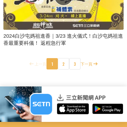
2024白沙屯媽祖進香｜3/23 進火儀式！白沙屯媽祖進
香最重要科儀！ 返程急行軍
1
2
3
上一頁
下一頁