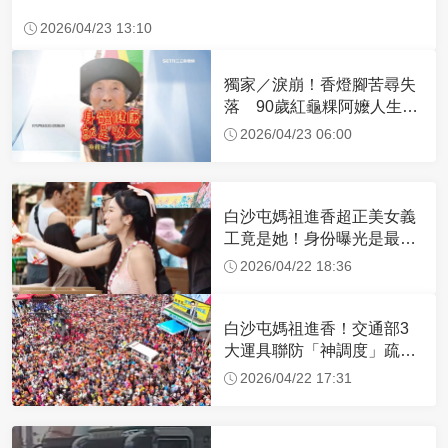
2026/04/23 13:10
獨家／淚崩！香燈腳苦尋失
落 90歲紅龜粿阿嬤人生謝
幕
2026/04/23 06:00
白沙屯媽祖進香超正美女義
工竟是她！身份曝光是最美
禮生 一輩子不結婚
2026/04/22 18:36
白沙屯媽祖進香！交通部3
大運具聯防「神調度」疏運
32.1萬創新高
2026/04/22 17:31