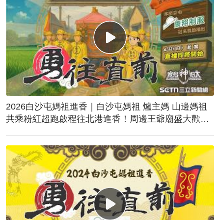
2026白沙屯媽祖進香｜白沙屯媽祖 爐主媽 山邊媽祖
共乘粉紅超跑啟程往北港進香！周邊王爺廟盛大歡
送！