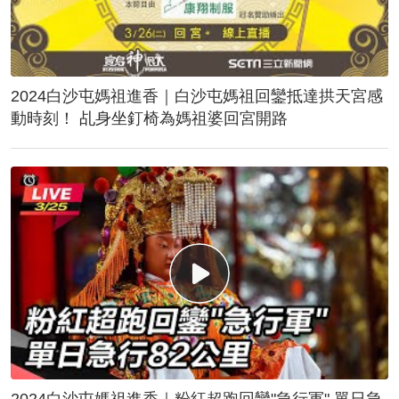
2024白沙屯媽祖進香｜白沙屯媽祖回鑾抵達拱天宮感
動時刻！ 乩身坐釘椅為媽祖婆回宮開路
2024白沙屯媽祖進香｜粉紅超跑回鑾"急行軍" 單日急