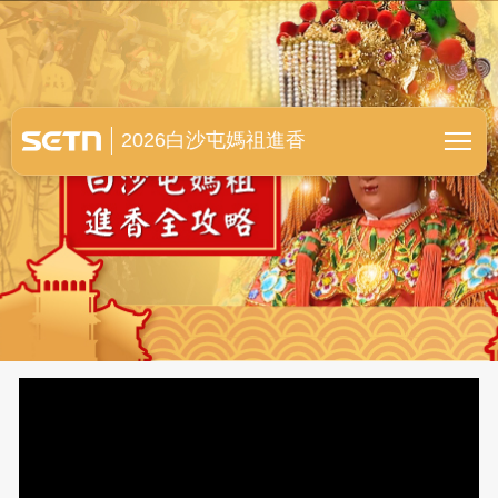
白沙屯媽祖進香全紀錄
2026白沙屯媽祖進香