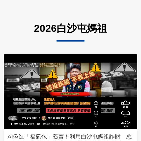
2026白沙屯媽祖
AI偽造「福氣包」義賣！利用白沙屯媽祖詐財 慈