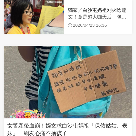
獨家／白沙屯媽祖刈火唸疏
文！竟是超大咖天后 包尿
布忍尿5小時不喊累
2026/04/23 16:36
女警產後血崩！姪女求白沙屯媽祖「保佑姑姑、表
妹」 網友心痛不捨孩子