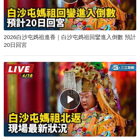
2026白沙屯媽祖進香｜白沙屯媽祖回鑾進入倒數 預計
20日回宮