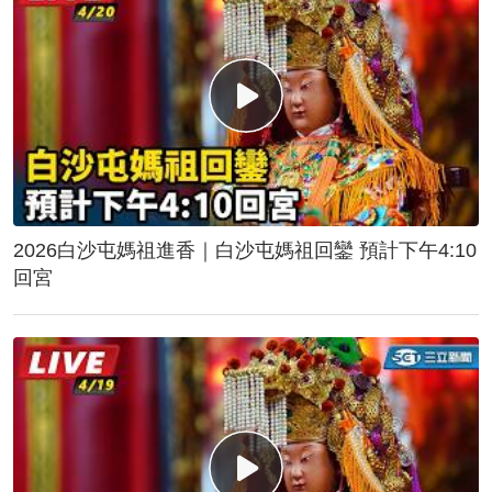
2026白沙屯媽祖進香｜白沙屯媽祖回鑾 預計下午4:10
回宮