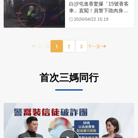
白沙屯進香驚爆「15號香客
車」直闖！員警下跪肉身擋
車：讓行人先過
2026/04/22 15:19
1
2
3
上一頁
下一頁
首次三媽同行