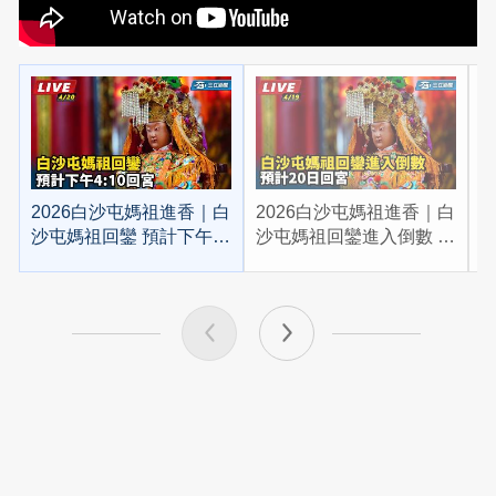
2026白沙屯媽祖進香｜白
2026白沙屯媽祖進香｜白
2
沙屯媽祖回鑾 預計下午
沙屯媽祖回鑾進入倒數 預
4:10回宮
計20日回宮