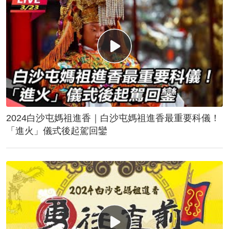
2024白沙屯媽祖進香｜白沙屯媽祖進香最重要科儀！
「進火」儀式後起駕回鑾