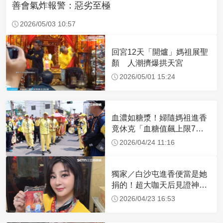
善會氣炸報警：惡劣至極
2026/05/03 10:57
回宮12天「開爐」媽祖展聖
顏 人潮擠爆拱天宮
2026/05/01 15:24
血濃如糖漿！婦隨媽祖進香
竟休克「血糖值飆上限7
倍」 醫曝原因
2026/04/24 11:16
獨家／白沙屯進香便當是她
捐的！超大咖天后見證神
蹟 一靠近媽祖就爆哭
2026/04/23 16:53