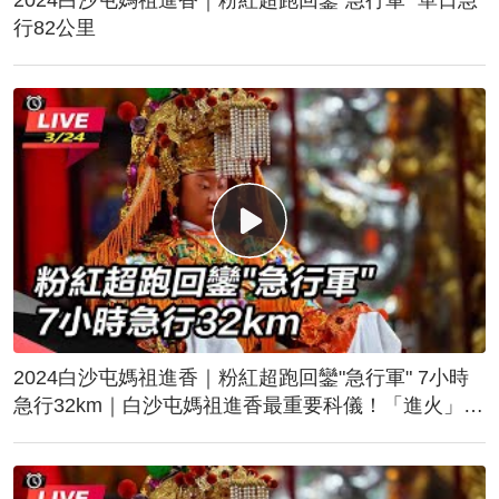
行82公里
2024白沙屯媽祖進香｜粉紅超跑回鑾"急行軍" 7小時
急行32km｜白沙屯媽祖進香最重要科儀！「進火」儀
式後起駕回鑾