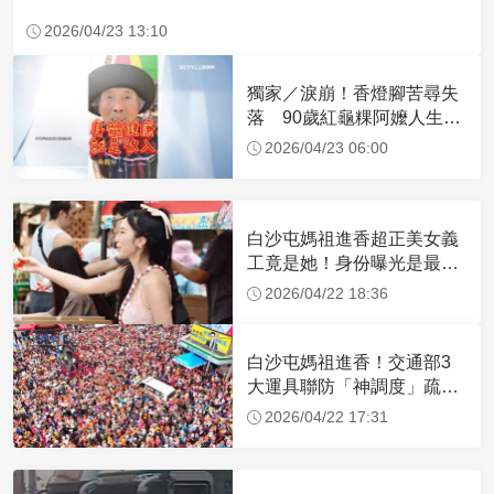
2026/04/23 13:10
獨家／淚崩！香燈腳苦尋失
落 90歲紅龜粿阿嬤人生謝
幕
2026/04/23 06:00
白沙屯媽祖進香超正美女義
工竟是她！身份曝光是最美
禮生 一輩子不結婚
2026/04/22 18:36
白沙屯媽祖進香！交通部3
大運具聯防「神調度」疏運
32.1萬創新高
2026/04/22 17:31