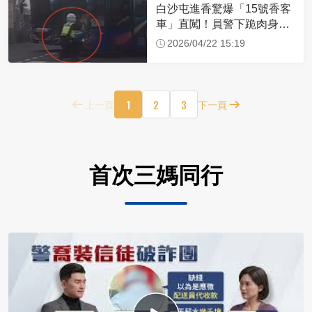
白沙屯進香驚爆「15號香客
車」直闖！員警下跪肉身擋
車：讓行人先過
2026/04/22 15:19
1
2
3
上一頁
下一頁
首次三媽同行