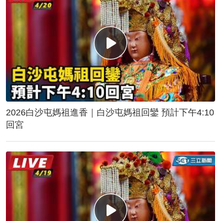
2026白沙屯媽祖進香｜白沙屯媽祖回鑾 預計下午4:10
回宮