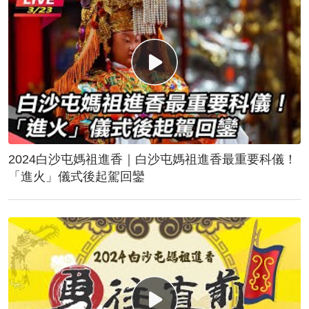
2024白沙屯媽祖進香｜白沙屯媽祖進香最重要科儀！
「進火」儀式後起駕回鑾