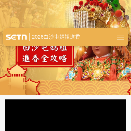
白沙屯媽祖進香全紀錄
2026白沙屯媽祖進香