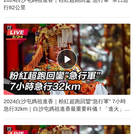
行82公里
2024白沙屯媽祖進香｜粉紅超跑回鑾"急行軍" 7小時
急行32km｜白沙屯媽祖進香最重要科儀！「進火」儀
式後起駕回鑾