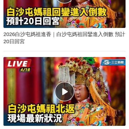
2026白沙屯媽祖進香｜白沙屯媽祖回鑾進入倒數 預計
20日回宮