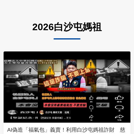
2026白沙屯媽祖
AI偽造「福氣包」義賣！利用白沙屯媽祖詐財 慈