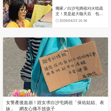
獨家／白沙屯媽祖刈火唸疏
文！竟是超大咖天后 包尿
布忍尿5小時不喊累
2026/04/23 16:36
女警產後血崩！姪女求白沙屯媽祖「保佑姑姑、表
妹」 網友心痛不捨孩子