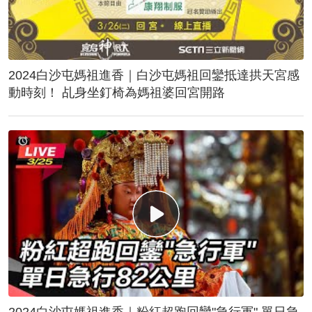
2024白沙屯媽祖進香｜白沙屯媽祖回鑾抵達拱天宮感
動時刻！ 乩身坐釘椅為媽祖婆回宮開路
2024白沙屯媽祖進香｜粉紅超跑回鑾"急行軍" 單日急