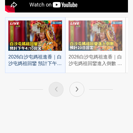
2026白沙屯媽祖進香｜白
2026白沙屯媽祖進香｜白
2
沙屯媽祖回鑾 預計下午
沙屯媽祖回鑾進入倒數 預
4:10回宮
計20日回宮