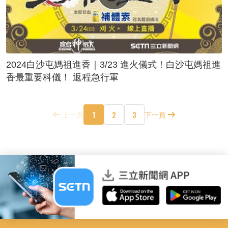
2024白沙屯媽祖進香｜3/23 進火儀式！白沙屯媽祖進
香最重要科儀！ 返程急行軍
1
2
3
上一頁
下一頁