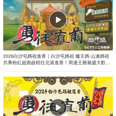
2026白沙屯媽祖進香｜白沙屯媽祖 爐主媽 山邊媽祖
共乘粉紅超跑啟程往北港進香！周邊王爺廟盛大歡
送！