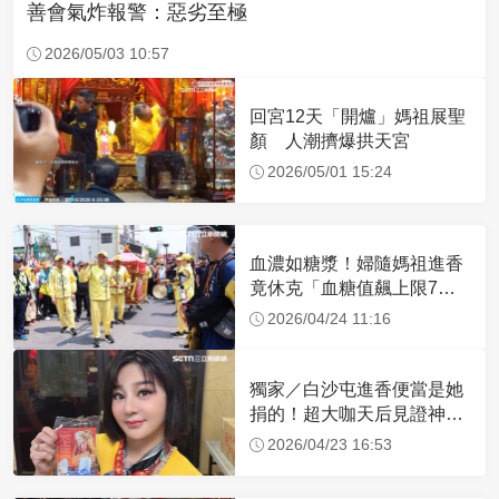
善會氣炸報警：惡劣至極
2026/05/03 10:57
回宮12天「開爐」媽祖展聖
顏 人潮擠爆拱天宮
2026/05/01 15:24
血濃如糖漿！婦隨媽祖進香
竟休克「血糖值飆上限7
倍」 醫曝原因
2026/04/24 11:16
獨家／白沙屯進香便當是她
捐的！超大咖天后見證神
蹟 一靠近媽祖就爆哭
2026/04/23 16:53