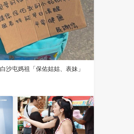
求白沙屯媽祖「保佑姑姑、表妹」