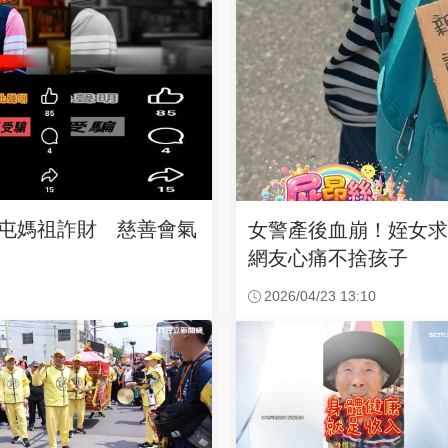
沙屯媽祖詐財 慈善會氣
女警產後血崩！姪女
網友心痛不捨孩子
2026/04/23 13:10