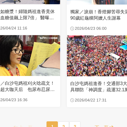
濃如糖漿！婦隨媽祖進香竟休
獨家／淚崩！香燈腳苦尋
血糖值飆上限7倍」 醫曝原
90歲紅龜粿阿嬤人生謝幕
26/04/24 11:16
2026/04/23 06:00
家／白沙屯媽祖刈火唸疏文！
白沙屯媽祖進香！交通部3
超大咖天后 包尿布忍尿5
具聯防「神調度」疏運32.1
時不喊累
新高
26/04/23 16:36
2026/04/22 17:31
上一頁
1
2
3
下一頁