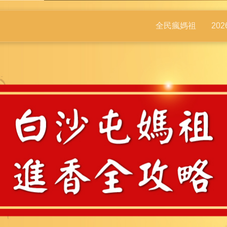
全民瘋媽祖
20