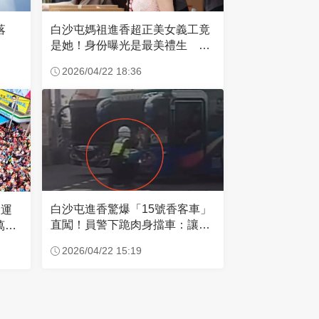
失落
白沙屯媽祖進香超正美女義工竟
是她！身份曝光是最美禮生 一
輩子不結婚
2026/04/22 18:36
白沙屯進香驚爆「15號香客車」
大運
直闖！員警下跪肉身擋車：讓行
萬創
人先過
2026/04/22 15:19