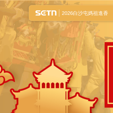
白沙屯媽祖進香全紀錄
2026白沙屯媽祖進香