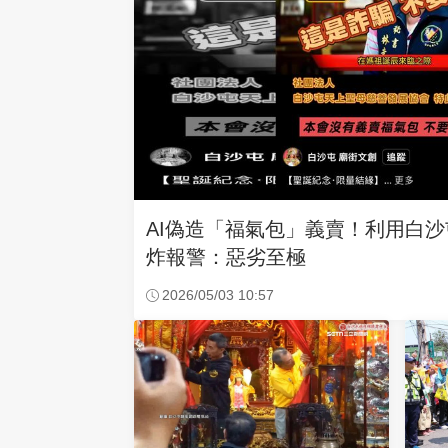
AI偽造「福氣包」義賣！利用白
炸報警：惡劣至極
2026/05/03 10:57