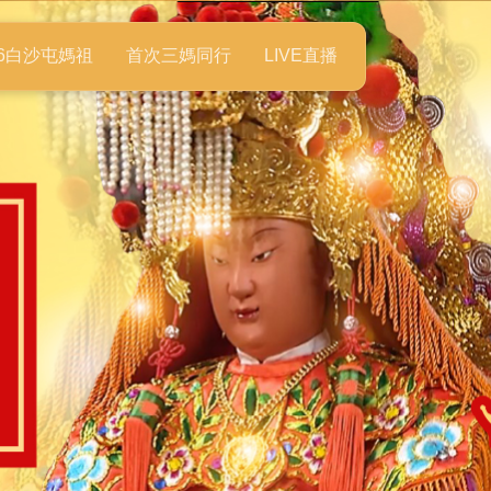
26白沙屯媽祖
首次三媽同行
LIVE直播