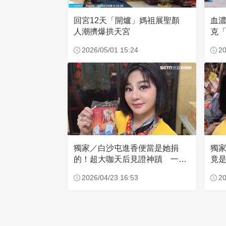
回宮12天「開爐」媽祖展聖顏
血
人潮擠爆拱天宮
克「
因
2026/05/01 15:24
20
獨家／白沙屯進香便當是她捐
獨
的！超大咖天后見證神蹟 一靠
竟是
近媽祖就爆哭
小
2026/04/23 16:53
20