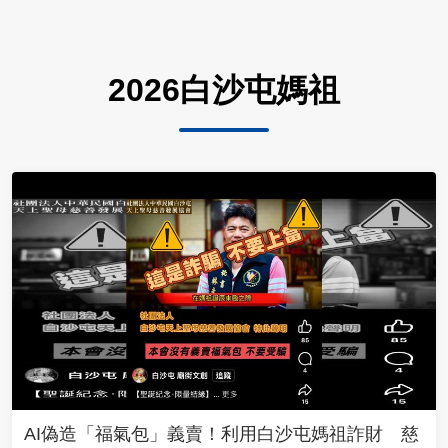
2026白沙屯媽祖
AI偽造「福氣包」義賣！利用白沙屯媽祖詐財 慈