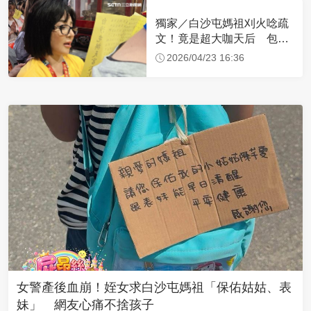
獨家／白沙屯媽祖刈火唸疏
文！竟是超大咖天后 包尿
布忍尿5小時不喊累
2026/04/23 16:36
女警產後血崩！姪女求白沙屯媽祖「保佑姑姑、表
妹」 網友心痛不捨孩子