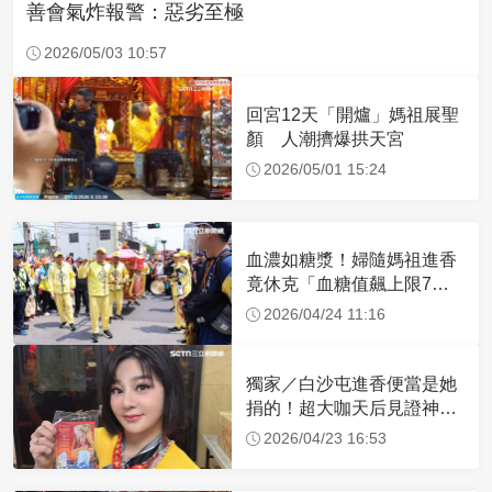
善會氣炸報警：惡劣至極
2026/05/03 10:57
回宮12天「開爐」媽祖展聖
顏 人潮擠爆拱天宮
2026/05/01 15:24
血濃如糖漿！婦隨媽祖進香
竟休克「血糖值飆上限7
倍」 醫曝原因
2026/04/24 11:16
獨家／白沙屯進香便當是她
捐的！超大咖天后見證神
蹟 一靠近媽祖就爆哭
2026/04/23 16:53