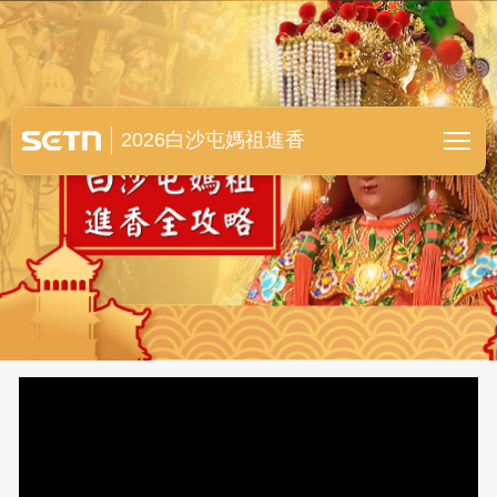
白沙屯媽祖進香全紀錄
2026白沙屯媽祖進香