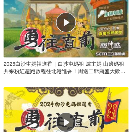
2026白沙屯媽祖進香｜白沙屯媽祖 爐主媽 山邊媽祖
共乘粉紅超跑啟程往北港進香！周邊王爺廟盛大歡
送！