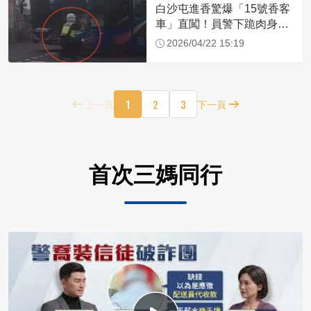
白沙屯進香驚爆「15號香客
車」直闖！員警下跪肉身擋
車：讓行人先過
2026/04/22 15:19
1
2
3
上一頁
下一頁
首次三媽同行