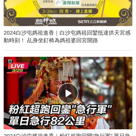
2024白沙屯媽祖進香｜白沙屯媽祖回鑾抵達拱天宮感
動時刻！ 乩身坐釘椅為媽祖婆回宮開路
2024白沙屯媽祖進香｜粉紅超跑回鑾"急行軍" 單日急