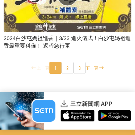
2024白沙屯媽祖進香｜3/23 進火儀式！白沙屯媽祖進
香最重要科儀！ 返程急行軍
1
2
3
上一頁
下一頁