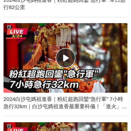
行82公里
2024白沙屯媽祖進香｜粉紅超跑回鑾"急行軍" 7小時
急行32km｜白沙屯媽祖進香最重要科儀！「進火」儀
式後起駕回鑾