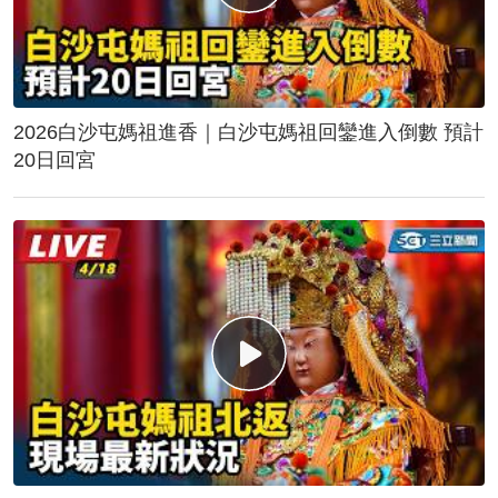
2026白沙屯媽祖進香｜白沙屯媽祖回鑾進入倒數 預計
20日回宮