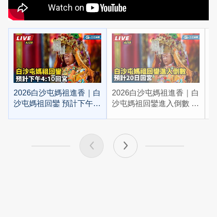
2026白沙屯媽祖進香｜白
2026白沙屯媽祖進香｜白
2
沙屯媽祖回鑾 預計下午
沙屯媽祖回鑾進入倒數 預
4:10回宮
計20日回宮