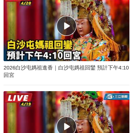
2026白沙屯媽祖進香｜白沙屯媽祖回鑾 預計下午4:10
回宮