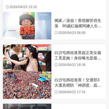
2026/04/23 13:10
獨家／淚崩！香燈腳苦尋失
落 90歲紅龜粿阿嬤人生謝
幕
2026/04/23 06:00
白沙屯媽祖進香超正美女義
工竟是她！身份曝光是最美
禮生 一輩子不結婚
2026/04/22 18:36
白沙屯媽祖進香！交通部3
大運具聯防「神調度」疏運
32.1萬創新高
2026/04/22 17:31