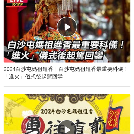
2024白沙屯媽祖進香｜白沙屯媽祖進香最重要科儀！
「進火」儀式後起駕回鑾