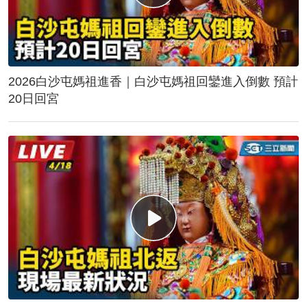
2026白沙屯媽祖進香｜白沙屯媽祖回鑾進入倒數 預計
20日回宮