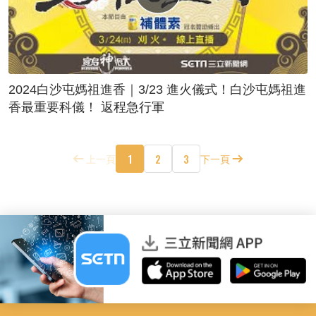
2024白沙屯媽祖進香｜3/23 進火儀式！白沙屯媽祖進
香最重要科儀！ 返程急行軍
1
2
3
上一頁
下一頁