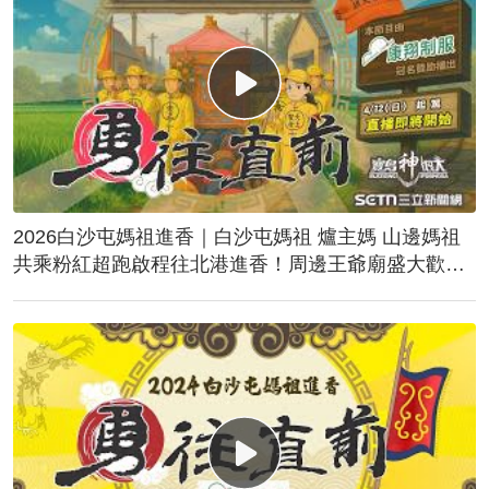
2026白沙屯媽祖進香｜白沙屯媽祖 爐主媽 山邊媽祖
共乘粉紅超跑啟程往北港進香！周邊王爺廟盛大歡
送！