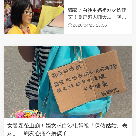
獨家／白沙屯媽祖刈火唸疏
文！竟是超大咖天后 包尿
布忍尿5小時不喊累
2026/04/23 16:36
女警產後血崩！姪女求白沙屯媽祖「保佑姑姑、表
妹」 網友心痛不捨孩子