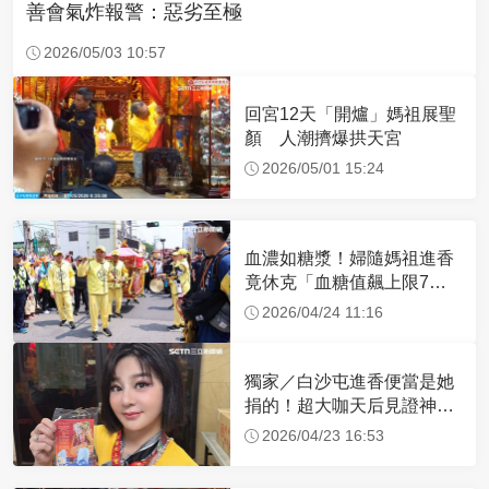
善會氣炸報警：惡劣至極
2026/05/03 10:57
回宮12天「開爐」媽祖展聖
顏 人潮擠爆拱天宮
2026/05/01 15:24
血濃如糖漿！婦隨媽祖進香
竟休克「血糖值飆上限7
倍」 醫曝原因
2026/04/24 11:16
獨家／白沙屯進香便當是她
捐的！超大咖天后見證神
蹟 一靠近媽祖就爆哭
2026/04/23 16:53