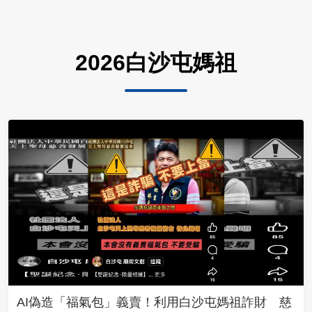
2026白沙屯媽祖
AI偽造「福氣包」義賣！利用白沙屯媽祖詐財 慈