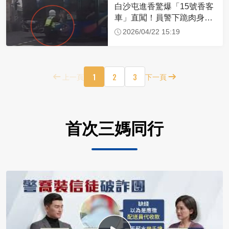
白沙屯進香驚爆「15號香客
車」直闖！員警下跪肉身擋
車：讓行人先過
2026/04/22 15:19
1
2
3
上一頁
下一頁
首次三媽同行