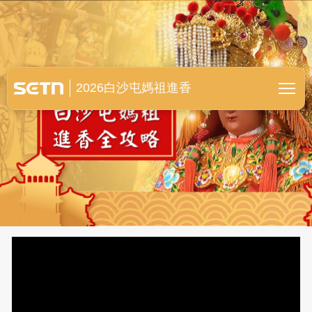
白沙屯媽祖進香全紀錄
2026白沙屯媽祖進香