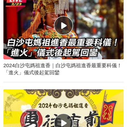
2024白沙屯媽祖進香｜白沙屯媽祖進香最重要科儀！
「進火」儀式後起駕回鑾