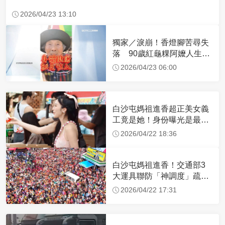
2026/04/23 13:10
獨家／淚崩！香燈腳苦尋失
落 90歲紅龜粿阿嬤人生謝
幕
2026/04/23 06:00
白沙屯媽祖進香超正美女義
工竟是她！身份曝光是最美
禮生 一輩子不結婚
2026/04/22 18:36
白沙屯媽祖進香！交通部3
大運具聯防「神調度」疏運
32.1萬創新高
2026/04/22 17:31