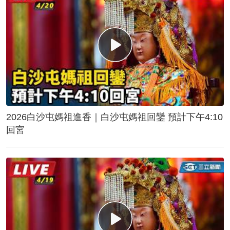
2026白沙屯媽祖進香｜白沙屯媽祖回鑾 預計下午4:10
回宮