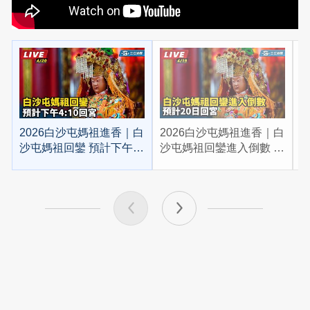
2026白沙屯媽祖進香｜白
2026白沙屯媽祖進香｜白
2
沙屯媽祖回鑾 預計下午
沙屯媽祖回鑾進入倒數 預
4:10回宮
計20日回宮