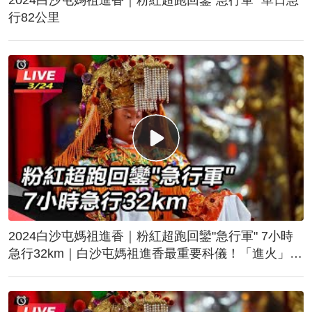
行82公里
2024白沙屯媽祖進香｜粉紅超跑回鑾"急行軍" 7小時
急行32km｜白沙屯媽祖進香最重要科儀！「進火」儀
式後起駕回鑾