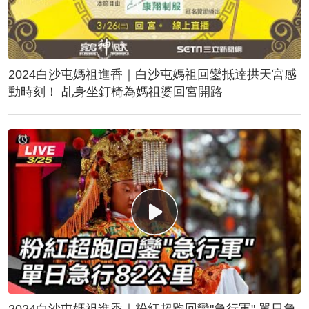
2024白沙屯媽祖進香｜白沙屯媽祖回鑾抵達拱天宮感
動時刻！ 乩身坐釘椅為媽祖婆回宮開路
2024白沙屯媽祖進香｜粉紅超跑回鑾"急行軍" 單日急