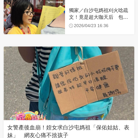
獨家／白沙屯媽祖刈火唸疏
文！竟是超大咖天后 包尿
布忍尿5小時不喊累
2026/04/23 16:36
女警產後血崩！姪女求白沙屯媽祖「保佑姑姑、表
妹」 網友心痛不捨孩子