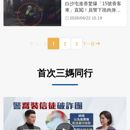
白沙屯進香驚爆「15號香客
車」直闖！員警下跪肉身擋
車：讓行人先過
2026/04/22 15:19
1
2
3
上一頁
下一頁
首次三媽同行