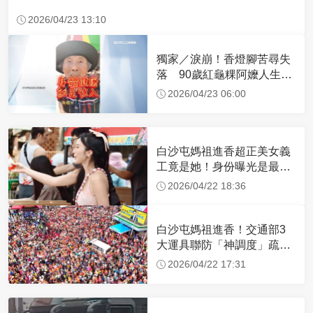
2026/04/23 13:10
獨家／淚崩！香燈腳苦尋失
落 90歲紅龜粿阿嬤人生謝
幕
2026/04/23 06:00
白沙屯媽祖進香超正美女義
工竟是她！身份曝光是最美
禮生 一輩子不結婚
2026/04/22 18:36
白沙屯媽祖進香！交通部3
大運具聯防「神調度」疏運
32.1萬創新高
2026/04/22 17:31