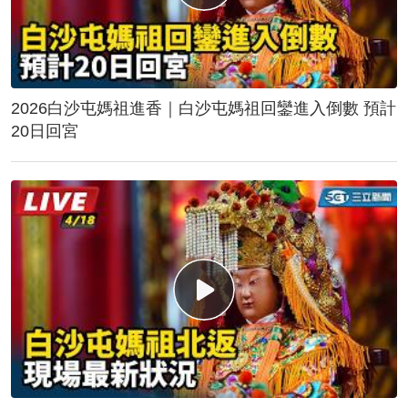
2026白沙屯媽祖進香｜白沙屯媽祖回鑾進入倒數 預計
20日回宮