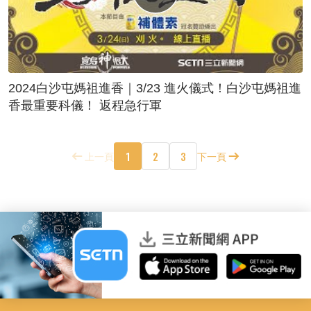
2024白沙屯媽祖進香｜3/23 進火儀式！白沙屯媽祖進
香最重要科儀！ 返程急行軍
1
2
3
上一頁
下一頁