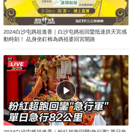
2024白沙屯媽祖進香｜白沙屯媽祖回鑾抵達拱天宮感
動時刻！ 乩身坐釘椅為媽祖婆回宮開路
2024白沙屯媽祖進香｜粉紅超跑回鑾"急行軍" 單日急