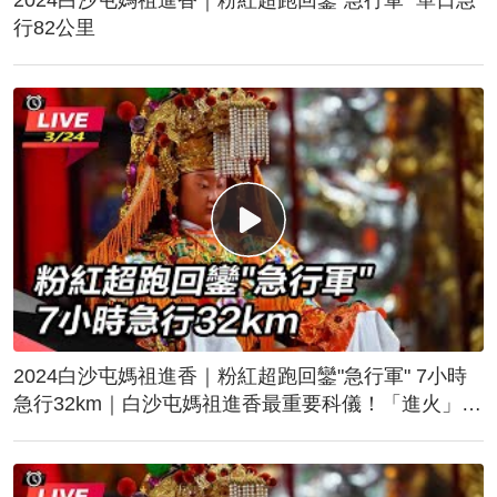
行82公里
2024白沙屯媽祖進香｜粉紅超跑回鑾"急行軍" 7小時
急行32km｜白沙屯媽祖進香最重要科儀！「進火」儀
式後起駕回鑾