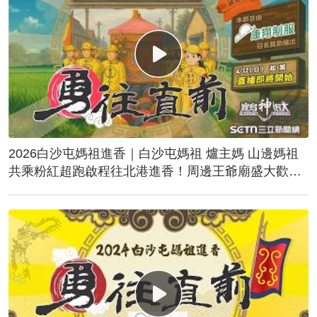
2026白沙屯媽祖進香｜白沙屯媽祖 爐主媽 山邊媽祖
共乘粉紅超跑啟程往北港進香！周邊王爺廟盛大歡
送！