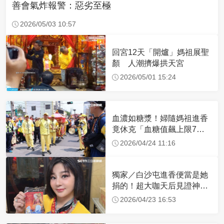
善會氣炸報警：惡劣至極
2026/05/03 10:57
回宮12天「開爐」媽祖展聖
顏 人潮擠爆拱天宮
2026/05/01 15:24
血濃如糖漿！婦隨媽祖進香
竟休克「血糖值飆上限7
倍」 醫曝原因
2026/04/24 11:16
獨家／白沙屯進香便當是她
捐的！超大咖天后見證神
蹟 一靠近媽祖就爆哭
2026/04/23 16:53