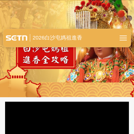
白沙屯媽祖進香全紀錄
2026白沙屯媽祖進香