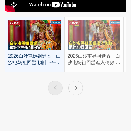
2026白沙屯媽祖進香｜白
2026白沙屯媽祖進香｜白
2
沙屯媽祖回鑾 預計下午
沙屯媽祖回鑾進入倒數 預
4:10回宮
計20日回宮