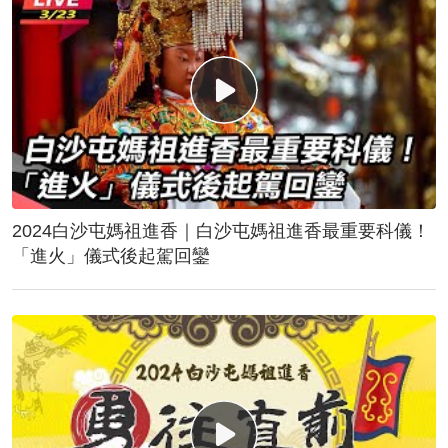
2024白沙屯媽祖進香｜白沙屯媽祖進香最重要科儀！
「進火」儀式後起駕回鑾