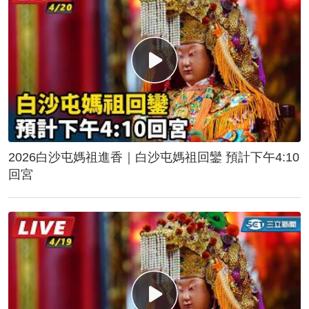
2026白沙屯媽祖進香｜白沙屯媽祖回鑾 預計下午4:10
回宮