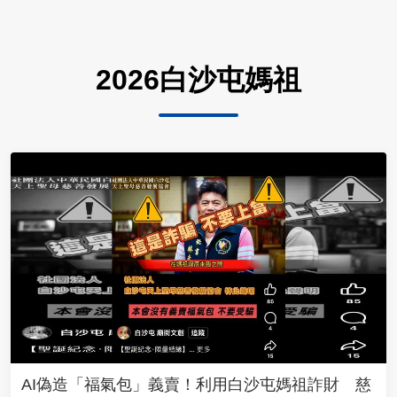
2026白沙屯媽祖
AI偽造「福氣包」義賣！利用白沙屯媽祖詐財 慈